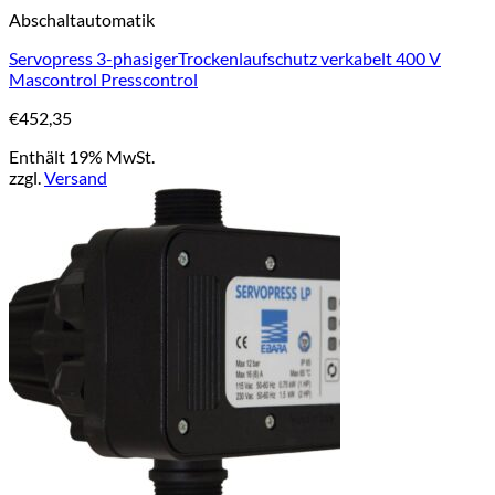
Abschaltautomatik
Servopress 3-phasigerTrockenlaufschutz verkabelt 400 V
Mascontrol Presscontrol
€
452,35
Enthält 19% MwSt.
zzgl.
Versand