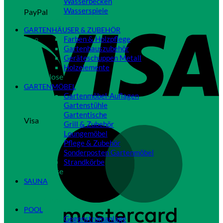
Wasserbecken
Wasserspiele
PayPal
Close
GARTENHÄUSER & ZUBEHÖR
Farben & Holzpflege
Gartenhauszubehör
Geräteschuppen Metall
Holzelemente
Close
GARTENMÖBEL
Gartenmöbel-Auflagen
Gartenstühle
Gartentische
Visa
Grill & Zubehör
Loungemöbel
Pflege & Zubehör
Sonderposten Gartenmöbel
Strandkörbe
Close
SAUNA
Close
POOL
Gegenstromanlage