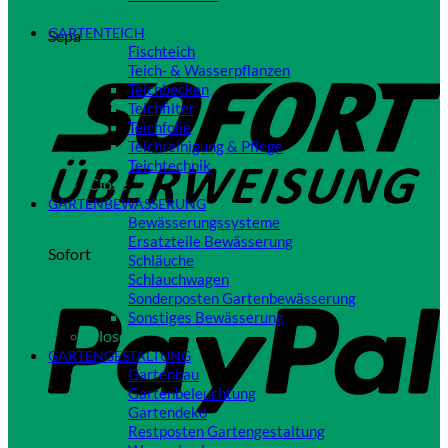
Close
GARTENTEICH
Sepa
Fischteich
Teich- & Wasserpflanzen
Teichbecken
Teichfilter
Teichfolie
Teichreinigung & Pflege
Teichtechnik
Close
GARTENBEWÄSSERUNG
Bewässerungssysteme
Ersatzteile Bewässerung
Sofort
Schläuche
Schlauchwagen
Sonderposten Gartenbewässerung
Sonstiges Bewässerung
Close
GARTENGESTALTUNG
Gartenbau
Gartenbeleuchtung
Gartendeko
Restposten Gartengestaltung