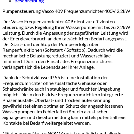
Beschreibung
Pumpensteuerung Vasco 409 Frequenzumrichter 400V 2,2kW
Der Vasco Frequenzumrichter 409 dient zur effizienten
Steuerung bzw. Regelung Ihrer Wasserpumpe mit bis zu 2,2kW
Leistung. Durch die Anpassung der zugeführten Leistung wird
der Energieverbrauch an den tatsächlichen Bedarf angepasst.
Der Start- und der Stop der Pumpe erfolgt über
Rampenfunktionen (Softstart / Softstop). Dadurch wird die
mechanische Belastung reduziert und Wasserschläge
minimiert. Durch den Einsatz des Frequenzumrichters
verlängert sich die Lebensdauer Ihrer Anlage.
Dank der Schutzklasse IP 55 ist eine Installation der
Frequenzumrichter ohne zusätzliche Gehäuse oder
Schaltschränke auch in staubiger und feuchter Umgebung
möglich. Die in den E-drive Frequenzumrichtern integrierte
Phasenausfall-, Überlast- und Trockenlauferkennung
gewährleistet einen optimalen Schutz der angeschlossenen
Wasserpumpen. Im Fehlerfall ertönt ein akustischer
Signalgeber und die Störmeldung kann mittels potentialfreier
Kontakte bei Bedarf weitergeleitet werden.
Mit der neuen Nastec NOW App ist es möglich, mit allen E-