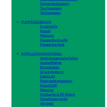
Schwengelpumpen
Tauchpumpen
Teichpumpen
Close
PUMPENZUBEHÖR
Ersatzteile
Kessel
Motoren
Pumpenhydraulik
Pumpentechnik
Close
INSTALLATIONSMATERIAL
Abdichtungsmaterialien
Auslaufhähne
Brunnenbau
Druckminderer
Edelstahl
Feuerwehramaturen
Kunststoff
Messing
Schläuche & PE-Rohre
Schwimmerventil
Verzinkt