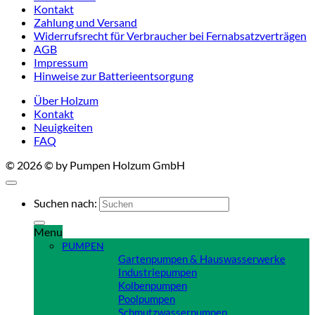
Kontakt
Zahlung und Versand
Widerrufsrecht für Verbraucher bei Fernabsatzverträgen
AGB
Impressum
Hinweise zur Batterieentsorgung
Über Holzum
Kontakt
Neuigkeiten
FAQ
© 2026 © by Pumpen Holzum GmbH
Suchen nach:
Menu
PUMPEN
Gartenpumpen & Hauswasserwerke
Industriepumpen
Kolbenpumpen
Poolpumpen
Schmutzwasserpumpen