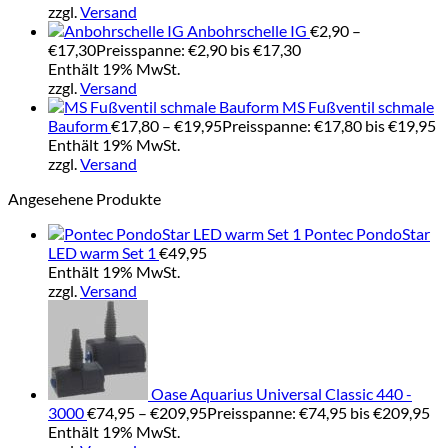
zzgl.
Versand
Anbohrschelle IG
€
2,90
–
€
17,30
Preisspanne: €2,90 bis €17,30
Enthält 19% MwSt.
zzgl.
Versand
MS Fußventil schmale
Bauform
€
17,80
–
€
19,95
Preisspanne: €17,80 bis €19,95
Enthält 19% MwSt.
zzgl.
Versand
Angesehene Produkte
Pontec PondoStar
LED warm Set 1
€
49,95
Enthält 19% MwSt.
zzgl.
Versand
Oase Aquarius Universal Classic 440 -
3000
€
74,95
–
€
209,95
Preisspanne: €74,95 bis €209,95
Enthält 19% MwSt.