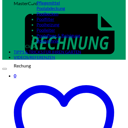
Pflegemittel
MasterCard
Poolabdeckung
Poolbecken
Poolfilter
Poolheizung
Poolleiter
Poolpflege & Reinigung
Pooltechnik
Close
TIPPS & TRICKS FÜR IHREN GARTEN
VIDEOS/REFERENZEN
Rechung
0