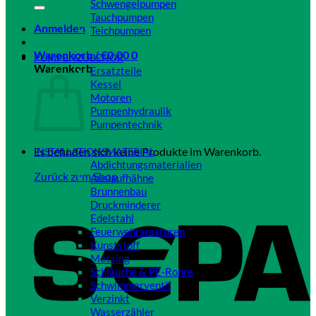
Schwengelpumpen
Tauchpumpen
Anmelden
Teichpumpen
Close
Warenkorb /
€
0,00
0
PUMPENZUBEHÖR
Warenkorb
Ersatzteile
Kessel
Motoren
Pumpenhydraulik
Pumpentechnik
Close
Es befinden sich keine Produkte im Warenkorb.
INSTALLATIONSMATERIAL
Abdichtungsmaterialien
Zurück zum Shop
Auslaufhähne
Brunnenbau
Druckminderer
Edelstahl
Feuerwehramaturen
Kunststoff
Messing
Schläuche & PE-Rohre
Schwimmerventil
Verzinkt
Wasserzähler