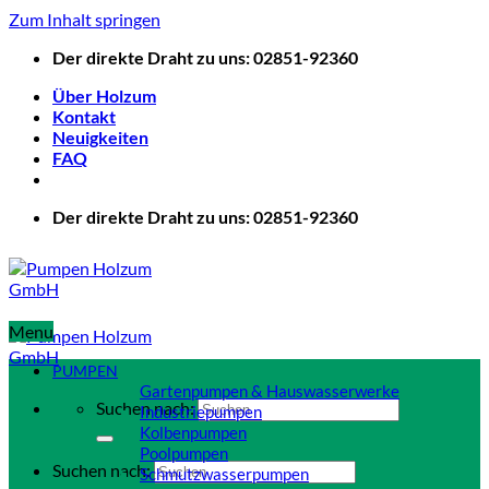
Zum Inhalt springen
Der direkte Draht zu uns: 02851-92360
Über Holzum
Kontakt
Neuigkeiten
FAQ
Der direkte Draht zu uns: 02851-92360
Menu
PUMPEN
Gartenpumpen & Hauswasserwerke
Suchen nach:
Industriepumpen
Kolbenpumpen
Poolpumpen
Suchen nach:
Schmutzwasserpumpen