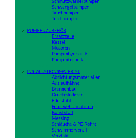
Schmutzwasserpumpen
Schwengelpumpen
Tauchpumpen
Teichpumpen
Close
PUMPENZUBEHÖR
Ersatzteile
Kessel
Motoren
Pumpenhydraulik
Pumpentechnik
Close
INSTALLATIONSMATERIAL
Abdichtungsmaterialien
Auslaufhähne
Brunnenbau
Druckminderer
Edelstahl
Feuerwehramaturen
Kunststoff
Messing
Schläuche & PE-Rohre
Schwimmerventil
Verzinkt