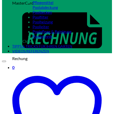
Pflegemittel
MasterCard
Poolabdeckung
Poolbecken
Poolfilter
Poolheizung
Poolleiter
Poolpflege & Reinigung
Pooltechnik
Close
TIPPS & TRICKS FÜR IHREN GARTEN
VIDEOS/REFERENZEN
Rechung
0