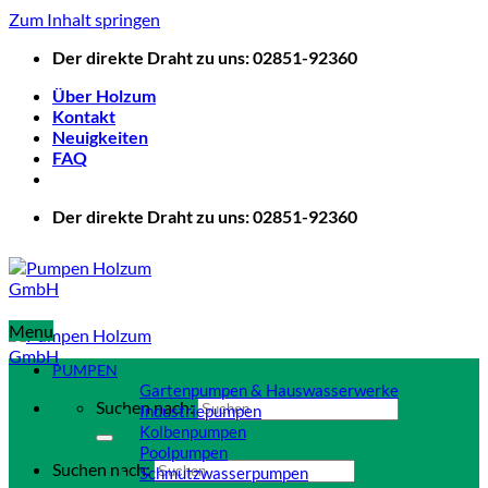
Zum Inhalt springen
Der direkte Draht zu uns: 02851-92360
Über Holzum
Kontakt
Neuigkeiten
FAQ
Der direkte Draht zu uns: 02851-92360
Menu
PUMPEN
Gartenpumpen & Hauswasserwerke
Suchen nach:
Industriepumpen
Kolbenpumpen
Poolpumpen
Suchen nach:
Schmutzwasserpumpen