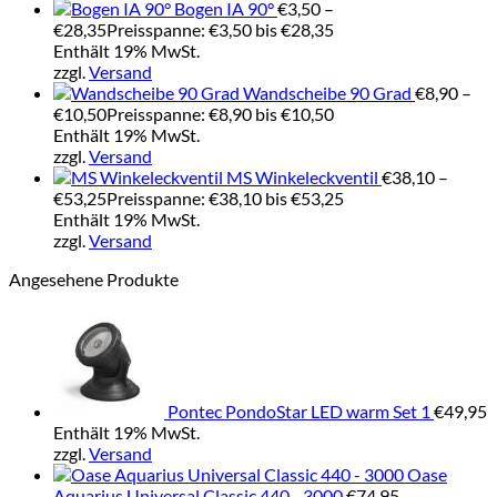
Bogen IA 90°
€
3,50
–
€
28,35
Preisspanne: €3,50 bis €28,35
Enthält 19% MwSt.
zzgl.
Versand
Wandscheibe 90 Grad
€
8,90
–
€
10,50
Preisspanne: €8,90 bis €10,50
Enthält 19% MwSt.
zzgl.
Versand
MS Winkeleckventil
€
38,10
–
€
53,25
Preisspanne: €38,10 bis €53,25
Enthält 19% MwSt.
zzgl.
Versand
Angesehene Produkte
Pontec PondoStar LED warm Set 1
€
49,95
Enthält 19% MwSt.
zzgl.
Versand
Oase
Aquarius Universal Classic 440 - 3000
€
74,95
–