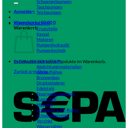
Schwengelpumpen
Tauchpumpen
Anmelden
Teichpumpen
Close
Warenkorb /
€
0,00
0
PUMPENZUBEHÖR
Warenkorb
Ersatzteile
Kessel
Motoren
Pumpenhydraulik
Pumpentechnik
Close
Es befinden sich keine Produkte im Warenkorb.
INSTALLATIONSMATERIAL
Abdichtungsmaterialien
Zurück zum Shop
Auslaufhähne
Brunnenbau
Druckminderer
Edelstahl
Feuerwehramaturen
Kunststoff
Messing
Schläuche & PE-Rohre
Schwimmerventil
Verzinkt
Wasserzähler