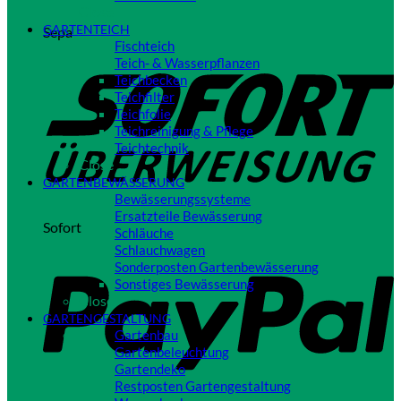
Close
GARTENTEICH
Sepa
Fischteich
Teich- & Wasserpflanzen
Teichbecken
Teichfilter
Teichfolie
Teichreinigung & Pflege
Teichtechnik
Close
GARTENBEWÄSSERUNG
Bewässerungssysteme
Ersatzteile Bewässerung
Sofort
Schläuche
Schlauchwagen
Sonderposten Gartenbewässerung
Sonstiges Bewässerung
Close
GARTENGESTALTUNG
Gartenbau
Gartenbeleuchtung
Gartendeko
Restposten Gartengestaltung