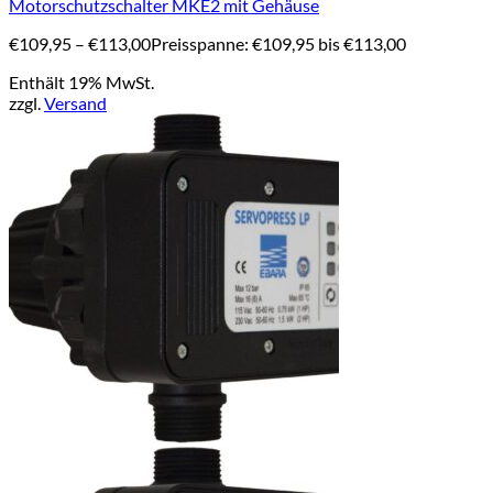
Motorschutzschalter MKE2 mit Gehäuse
€
109,95
–
€
113,00
Preisspanne: €109,95 bis €113,00
Enthält 19% MwSt.
zzgl.
Versand