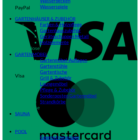
Wasserbecken
Wasserspiele
PayPal
Close
GARTENHÄUSER & ZUBEHÖR
Farben & Holzpflege
Gartenhauszubehör
Geräteschuppen Metall
Holzelemente
Close
GARTENMÖBEL
Gartenmöbel-Auflagen
Gartenstühle
Gartentische
Visa
Grill & Zubehör
Loungemöbel
Pflege & Zubehör
Sonderposten Gartenmöbel
Strandkörbe
Close
SAUNA
Close
POOL
Gegenstromanlage