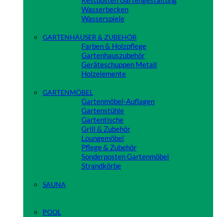
Restposten Gartengestaltung
Wasserbecken
Wasserspiele
Close
GARTENHÄUSER & ZUBEHÖR
Farben & Holzpflege
Gartenhauszubehör
Geräteschuppen Metall
Holzelemente
Close
GARTENMÖBEL
Gartenmöbel-Auflagen
Gartenstühle
Gartentische
Grill & Zubehör
Loungemöbel
Pflege & Zubehör
Sonderposten Gartenmöbel
Strandkörbe
Close
SAUNA
Close
POOL