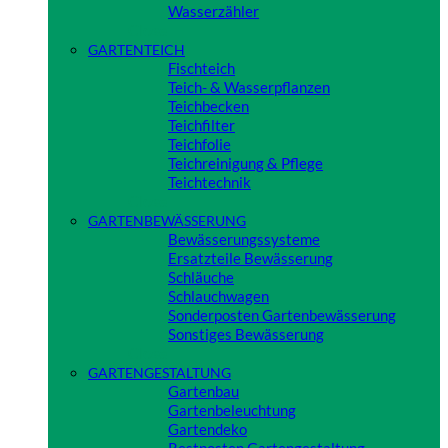
Wasserzähler
Close
GARTENTEICH
Fischteich
Teich- & Wasserpflanzen
Teichbecken
Teichfilter
Teichfolie
Teichreinigung & Pflege
Teichtechnik
Close
GARTENBEWÄSSERUNG
Bewässerungssysteme
Ersatzteile Bewässerung
Schläuche
Schlauchwagen
Sonderposten Gartenbewässerung
Sonstiges Bewässerung
Close
GARTENGESTALTUNG
Gartenbau
Gartenbeleuchtung
Gartendeko