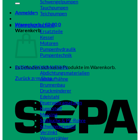
Schwengelpumpen
Tauchpumpen
Anmelden
Teichpumpen
Close
Warenkorb /
€
0,00
0
PUMPENZUBEHÖR
Warenkorb
Ersatzteile
Kessel
Motoren
Pumpenhydraulik
Pumpentechnik
Close
Es befinden sich keine Produkte im Warenkorb.
INSTALLATIONSMATERIAL
Abdichtungsmaterialien
Zurück zum Shop
Auslaufhähne
Brunnenbau
Druckminderer
Edelstahl
Feuerwehramaturen
Kunststoff
Messing
Schläuche & PE-Rohre
Schwimmerventil
Verzinkt
Wasserzähler