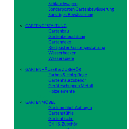
Schlauchwagen
Sonderposten Gartenbewässerung
Sonstiges Bewässerung
Close
GARTENGESTALTUNG
Gartenbau
Gartenbeleuchtung
Gartendeko
Restposten Gartengestaltung
Wasserbecken
Wasserspiele
Close
GARTENHÄUSER & ZUBEHÖR
Farben & Holzpflege
Gartenhauszubehör
Geräteschuppen Metall
Holzelemente
Close
GARTENMÖBEL
Gartenmöbel-Auflagen
Gartenstühle
Gartentische
Grill & Zubehör