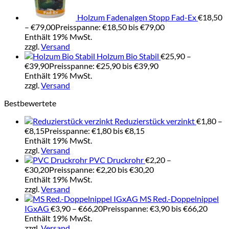
Holzum Fadenalgen Stopp Fad-Ex
€
18,50
–
€
79,00
Preisspanne: €18,50 bis €79,00
Enthält 19% MwSt.
zzgl.
Versand
Holzum Bio Stabil
€
25,90
–
€
39,90
Preisspanne: €25,90 bis €39,90
Enthält 19% MwSt.
zzgl.
Versand
Bestbewertete
Reduzierstück verzinkt
€
1,80
–
€
8,15
Preisspanne: €1,80 bis €8,15
Enthält 19% MwSt.
zzgl.
Versand
PVC Druckrohr
€
2,20
–
€
30,20
Preisspanne: €2,20 bis €30,20
Enthält 19% MwSt.
zzgl.
Versand
MS Red.-Doppelnippel
IGxAG
€
3,90
–
€
66,20
Preisspanne: €3,90 bis €66,20
Enthält 19% MwSt.
zzgl.
Versand