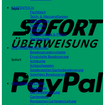
Close
GARTENTEICH
Sepa
Fischteich
Teich- & Wasserpflanzen
Teichbecken
Teichfilter
Teichfolie
Teichreinigung & Pflege
Teichtechnik
Close
GARTENBEWÄSSERUNG
Bewässerungssysteme
Ersatzteile Bewässerung
Sofort
Schläuche
Schlauchwagen
Sonderposten Gartenbewässerung
Sonstiges Bewässerung
Close
GARTENGESTALTUNG
Gartenbau
Gartenbeleuchtung
Gartendeko
Restposten Gartengestaltung