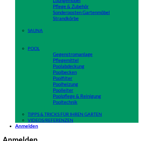
Loungemöbel
Pflege & Zubehör
Sonderposten Gartenmöbel
Strandkörbe
Close
SAUNA
Close
POOL
Gegenstromanlage
Pflegemittel
Poolabdeckung
Poolbecken
Poolfilter
Poolheizung
Poolleiter
Poolpflege & Reinigung
Pooltechnik
Close
TIPPS & TRICKS FÜR IHREN GARTEN
VIDEOS/REFERENZEN
Anmelden
Anmelden