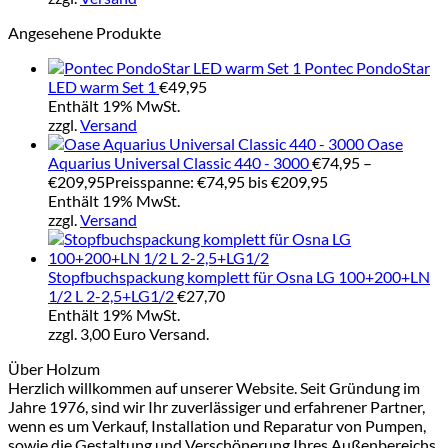
Angesehene Produkte
Pontec PondoStar
LED warm Set 1
€
49,95
Enthält 19% MwSt.
zzgl.
Versand
Oase
Aquarius Universal Classic 440 - 3000
€
74,95
–
€
209,95
Preisspanne: €74,95 bis €209,95
Enthält 19% MwSt.
zzgl.
Versand
Stopfbuchspackung komplett für Osna LG 100+200+LN
1/2 L 2-2,5+LG1/2
€
27,70
Enthält 19% MwSt.
zzgl. 3,00 Euro Versand.
Über Holzum
Herzlich willkommen auf unserer Website. Seit Gründung im
Jahre 1976, sind wir Ihr zuverlässiger und erfahrener Partner,
wenn es um Verkauf, Installation und Reparatur von Pumpen,
sowie die Gestaltung und Verschönerung Ihres Außenbereichs