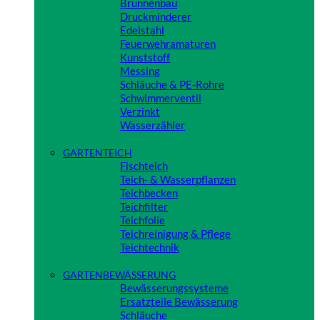
Brunnenbau
Druckminderer
Edelstahl
Feuerwehramaturen
Kunststoff
Messing
Schläuche & PE-Rohre
Schwimmerventil
Verzinkt
Wasserzähler
Close
GARTENTEICH
Fischteich
Teich- & Wasserpflanzen
Teichbecken
Teichfilter
Teichfolie
Teichreinigung & Pflege
Teichtechnik
Close
GARTENBEWÄSSERUNG
Bewässerungssysteme
Ersatzteile Bewässerung
Schläuche