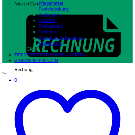
Pflegemittel
MasterCard
Poolabdeckung
Poolbecken
Poolfilter
Poolheizung
Poolleiter
Poolpflege & Reinigung
Pooltechnik
Close
TIPPS & TRICKS FÜR IHREN GARTEN
VIDEOS/REFERENZEN
Rechung
0