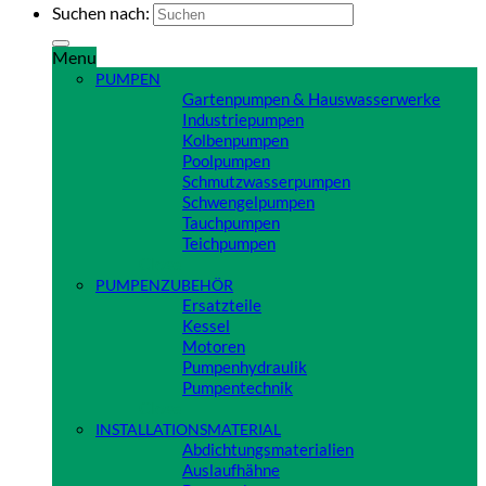
Suchen nach:
Menu
PUMPEN
Gartenpumpen & Hauswasserwerke
Industriepumpen
Kolbenpumpen
Poolpumpen
Schmutzwasserpumpen
Schwengelpumpen
Tauchpumpen
Teichpumpen
Close
PUMPENZUBEHÖR
Ersatzteile
Kessel
Motoren
Pumpenhydraulik
Pumpentechnik
Close
INSTALLATIONSMATERIAL
Abdichtungsmaterialien
Auslaufhähne