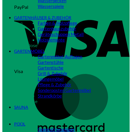
Wasserbecken
Wasserspiele
PayPal
Close
GARTENHÄUSER & ZUBEHÖR
Farben & Holzpflege
Gartenhauszubehör
Geräteschuppen Metall
Holzelemente
Close
GARTENMÖBEL
Gartenmöbel-Auflagen
Gartenstühle
Gartentische
Visa
Grill & Zubehör
Loungemöbel
Pflege & Zubehör
Sonderposten Gartenmöbel
Strandkörbe
Close
SAUNA
Close
POOL
Gegenstromanlage