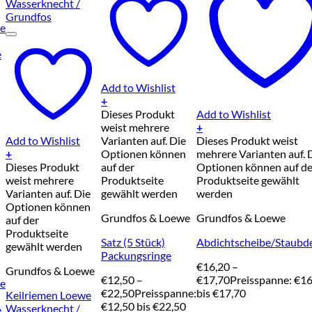
Add to Wishlist
+
Dieses Produkt
Add to Wishlist
weist mehrere
+
Add to Wishlist
Varianten auf. Die
Dieses Produkt weist
+
Optionen können
mehrere Varianten auf. 
Dieses Produkt
auf der
Optionen können auf de
weist mehrere
Produktseite
Produktseite gewählt
Varianten auf. Die
gewählt werden
werden
Optionen können
Grundfos & Loewe
Grundfos & Loewe
auf der
Produktseite
Satz (5 Stück)
Abdichtscheibe/Staubd
gewählt werden
Packungsringe
€
16,20
–
Grundfos & Loewe
€
12,50
–
€
17,70
Preisspanne: €16
te
€
22,50
Preisspanne:
bis €17,70
Keilriemen Loewe
€12,50 bis €22,50
Wasserknecht /
e