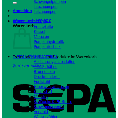
Schwengelpumpen
Tauchpumpen
Anmelden
Teichpumpen
Close
Warenkorb /
€
0,00
0
PUMPENZUBEHÖR
Warenkorb
Ersatzteile
Kessel
Motoren
Pumpenhydraulik
Pumpentechnik
Close
Es befinden sich keine Produkte im Warenkorb.
INSTALLATIONSMATERIAL
Abdichtungsmaterialien
Zurück zum Shop
Auslaufhähne
Brunnenbau
Druckminderer
Edelstahl
Feuerwehramaturen
Kunststoff
Messing
Schläuche & PE-Rohre
Schwimmerventil
Verzinkt
Wasserzähler