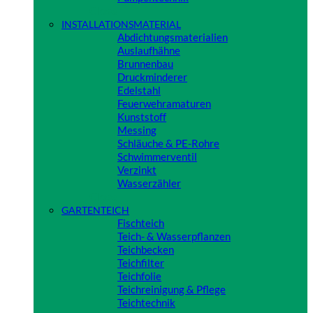
Close
INSTALLATIONSMATERIAL
Abdichtungsmaterialien
Auslaufhähne
Brunnenbau
Druckminderer
Edelstahl
Feuerwehramaturen
Kunststoff
Messing
Schläuche & PE-Rohre
Schwimmerventil
Verzinkt
Wasserzähler
Close
GARTENTEICH
Fischteich
Teich- & Wasserpflanzen
Teichbecken
Teichfilter
Teichfolie
Teichreinigung & Pflege
Teichtechnik