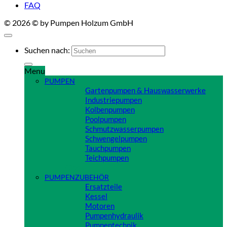
FAQ
© 2026 © by Pumpen Holzum GmbH
Suchen nach:
Menu
PUMPEN
Gartenpumpen & Hauswasserwerke
Industriepumpen
Kolbenpumpen
Poolpumpen
Schmutzwasserpumpen
Schwengelpumpen
Tauchpumpen
Teichpumpen
Close
PUMPENZUBEHÖR
Ersatzteile
Kessel
Motoren
Pumpenhydraulik
Pumpentechnik