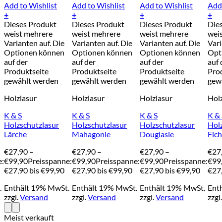
Add to Wishlist
Add to Wishlist
Add to Wishlist
Add 
+
+
+
+
Dieses Produkt
Dieses Produkt
Dieses Produkt
Die
weist mehrere
weist mehrere
weist mehrere
wei
Varianten auf. Die
Varianten auf. Die
Varianten auf. Die
Vari
Optionen können
Optionen können
Optionen können
Opt
auf der
auf der
auf der
auf 
Produktseite
Produktseite
Produktseite
Pro
gewählt werden
gewählt werden
gewählt werden
gew
Holzlasur
Holzlasur
Holzlasur
Hol
K & S
K & S
K & S
K & 
Holzschutzlasur
Holzschutzlasur
Holzschutzlasur
Hol
Lärche
Mahagonie
Douglasie
Fich
€
27,90
–
€
27,90
–
€
27,90
–
€
27
e:
€
99,90
Preisspanne:
€
99,90
Preisspanne:
€
99,90
Preisspanne:
€
99
€27,90 bis €99,90
€27,90 bis €99,90
€27,90 bis €99,90
€27,
.
Enthält 19% MwSt.
Enthält 19% MwSt.
Enthält 19% MwSt.
Ent
zzgl.
Versand
zzgl.
Versand
zzgl.
Versand
zzgl
Meist verkauft