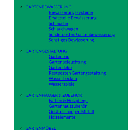
Close
GARTENBEWÄSSERUNG
Bewässerungssysteme
Ersatzteile Bewässerung
Schläuche
Schlauchwagen
Sonderposten Gartenbewässerung
Sonstiges Bewässerung
Close
GARTENGESTALTUNG
Gartenbau
Gartenbeleuchtung
Gartendeko
Restposten Gartengestaltung
Wasserbecken
Wasserspiele
Close
GARTENHÄUSER & ZUBEHÖR
Farben & Holzpflege
Gartenhauszubehör
Geräteschuppen Metall
Holzelemente
Close
GARTENMÖBEL