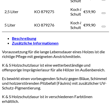
Schulte
Koch &
2,5 Liter
KO 879275
€
59,90
€
59,90
Schulte
Koch &
5 Liter
KO 879276
€
99,90
€
99,90
Schulte
Beschreibung
Zusätzliche Informationen
Voraussetzung für die lange Lebensdauer eines Holzes ist die
richtige Pflege mit geeigneten Anstrichmitteln.
K & S Holzschutzlasur ist eine wetterbeständige und
offenporige Imprägnierlasur für alle Hölzer im Außenbereich.
Es bewirkt einen vorbeugenden Schutz gegen Bläue, Schimmel
und holzzerstörenden Pilzbefall (Fäulnis) mit zusätzlicher UV-
Schutz-Pigmentierung.
K & S Holzschutzlasur ist in verschiedenen Farbtönen
erhältlich.