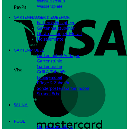
Wasserbecken
Wasserspiele
PayPal
Close
GARTENHÄUSER & ZUBEHÖR
Farben & Holzpflege
Gartenhauszubehör
Geräteschuppen Metall
Holzelemente
Close
GARTENMÖBEL
Gartenmöbel-Auflagen
Gartenstühle
Gartentische
Visa
Grill & Zubehör
Loungemöbel
Pflege & Zubehör
Sonderposten Gartenmöbel
Strandkörbe
Close
SAUNA
Close
POOL
Gegenstromanlage