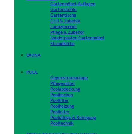
Gartenmöbel-Auflagen
Gartenstühle
Gartentische
Grill & Zubehör
Loungemöbel
Pflege & Zubehör
Sonderposten Gartenmöbel
Strandkörbe
Close
SAUNA
Close
POOL
Gegenstromanlage
Pflegemittel
Poolabdeckung
Poolbecken
Poolfilter
Poolheizung
Poolleiter
Poolpflege & Reinigung
Pooltechnik
Close