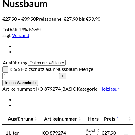
Nussbaum
€
27,90
–
€
99,90
Preisspanne: €27,90 bis €99,90
Enthält 19% MwSt.
zzgl.
Versand
Ausführung
K & S Holzschutzlasur Nussbaum Menge
In den Warenkorb
Artikelnummer:
KO 879274_BASIC
Kategorie:
Holzlasur
Ausführung
Artikelnummer
Hersteller
Preis
Preis
Ausführung
Artikelnummer
Hersteller
Preis
Koch &
1 Liter
KO 879274
€
27,90
€
27,90