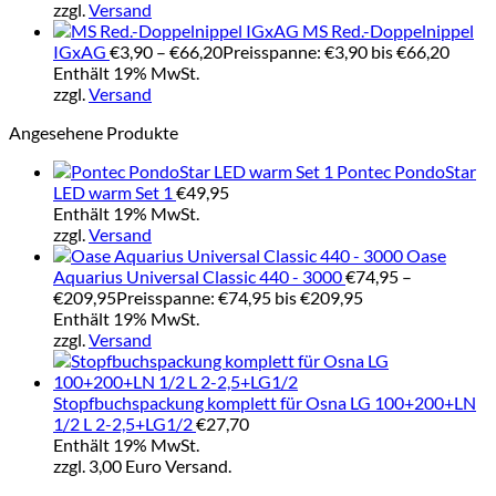
zzgl.
Versand
MS Red.-Doppelnippel
IGxAG
€
3,90
–
€
66,20
Preisspanne: €3,90 bis €66,20
Enthält 19% MwSt.
zzgl.
Versand
Angesehene Produkte
Pontec PondoStar
LED warm Set 1
€
49,95
Enthält 19% MwSt.
zzgl.
Versand
Oase
Aquarius Universal Classic 440 - 3000
€
74,95
–
€
209,95
Preisspanne: €74,95 bis €209,95
Enthält 19% MwSt.
zzgl.
Versand
Stopfbuchspackung komplett für Osna LG 100+200+LN
1/2 L 2-2,5+LG1/2
€
27,70
Enthält 19% MwSt.
zzgl. 3,00 Euro Versand.