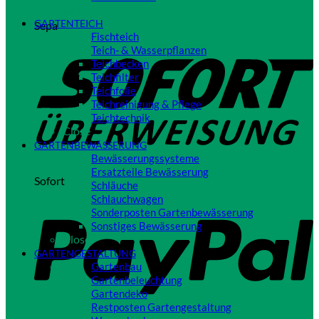
Close
GARTENTEICH
Sepa
Fischteich
Teich- & Wasserpflanzen
Teichbecken
Teichfilter
Teichfolie
Teichreinigung & Pflege
Teichtechnik
Close
GARTENBEWÄSSERUNG
Bewässerungssysteme
Ersatzteile Bewässerung
Sofort
Schläuche
Schlauchwagen
Sonderposten Gartenbewässerung
Sonstiges Bewässerung
Close
GARTENGESTALTUNG
Gartenbau
Gartenbeleuchtung
Gartendeko
Restposten Gartengestaltung