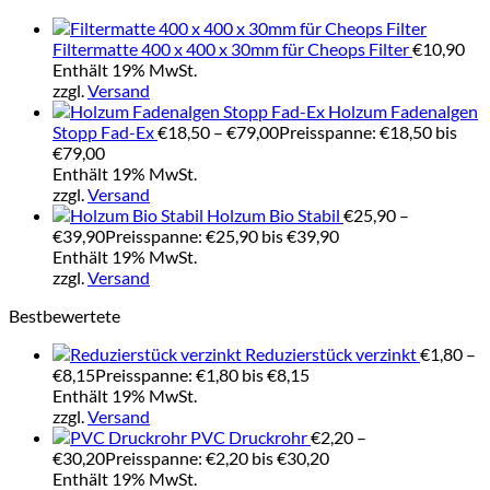
Filtermatte 400 x 400 x 30mm für Cheops Filter
€
10,90
Enthält 19% MwSt.
zzgl.
Versand
Holzum Fadenalgen
Stopp Fad-Ex
€
18,50
–
€
79,00
Preisspanne: €18,50 bis
€79,00
Enthält 19% MwSt.
zzgl.
Versand
Holzum Bio Stabil
€
25,90
–
€
39,90
Preisspanne: €25,90 bis €39,90
Enthält 19% MwSt.
zzgl.
Versand
Bestbewertete
Reduzierstück verzinkt
€
1,80
–
€
8,15
Preisspanne: €1,80 bis €8,15
Enthält 19% MwSt.
zzgl.
Versand
PVC Druckrohr
€
2,20
–
€
30,20
Preisspanne: €2,20 bis €30,20
Enthält 19% MwSt.