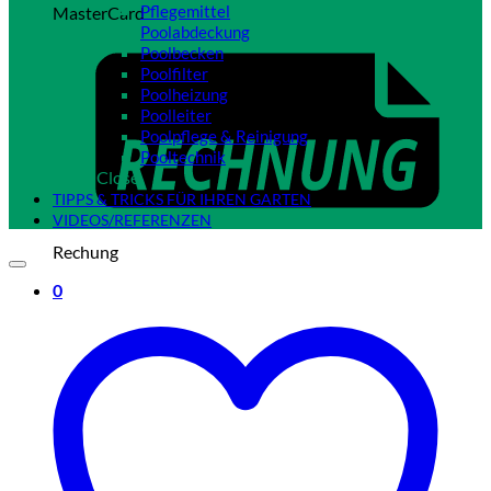
Pflegemittel
MasterCard
Poolabdeckung
Poolbecken
Poolfilter
Poolheizung
Poolleiter
Poolpflege & Reinigung
Pooltechnik
Close
TIPPS & TRICKS FÜR IHREN GARTEN
VIDEOS/REFERENZEN
Rechung
0