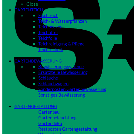
Close
GARTENTEICH
Fischteich
Teich- & Wasserpflanzen
Teichbecken
Teichfilter
Teichfolie
Teichreinigung & Pflege
Teichtechnik
Close
GARTENBEWÄSSERUNG
Bewässerungssysteme
Ersatzteile Bewässerung
Schläuche
Schlauchwagen
Sonderposten Gartenbewässerung
Sonstiges Bewässerung
Close
GARTENGESTALTUNG
Gartenbau
Gartenbeleuchtung
Gartendeko
Restposten Gartengestaltung