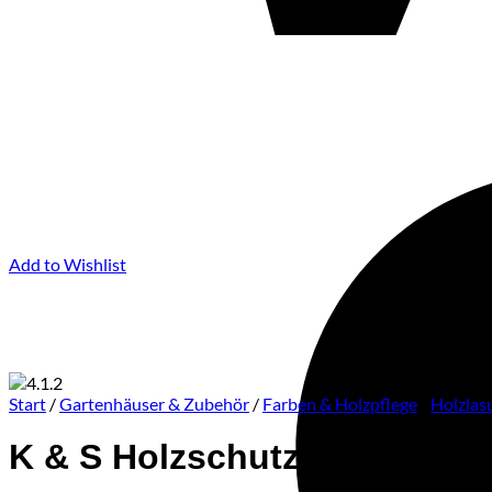
Add to Wishlist
Start
/
Gartenhäuser & Zubehör
/
Farben & Holzpflege
/
Holzlas
K & S Holzschutzlasur Pinie-