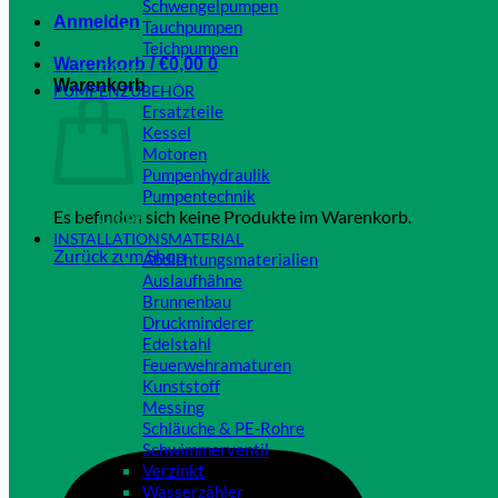
Schwengelpumpen
Anmelden
Tauchpumpen
Teichpumpen
Warenkorb /
€
0,00
0
Close
Warenkorb
PUMPENZUBEHÖR
Ersatzteile
Kessel
Motoren
Pumpenhydraulik
Pumpentechnik
Es befinden sich keine Produkte im Warenkorb.
Close
INSTALLATIONSMATERIAL
Zurück zum Shop
Abdichtungsmaterialien
Auslaufhähne
Brunnenbau
Druckminderer
Edelstahl
Feuerwehramaturen
Kunststoff
Messing
Schläuche & PE-Rohre
Schwimmerventil
Verzinkt
Wasserzähler