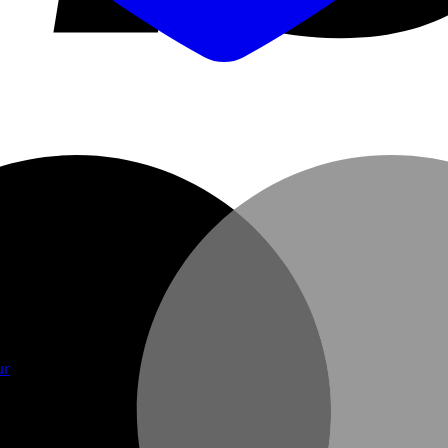
ur
Kiefer