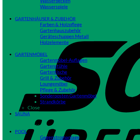
Wasserbecken
Wasserspiele
Close
GARTENHÄUSER & ZUBEHÖR
Farben & Holzpflege
Gartenhauszubehör
Geräteschuppen Metall
Holzelemente
Close
GARTENMÖBEL
Gartenmöbel-Auflagen
Gartenstühle
Gartentische
Grill & Zubehör
Loungemöbel
Pflege & Zubehör
Sonderposten Gartenmöbel
Strandkörbe
Close
SAUNA
Close
POOL
Gegenstromanlage