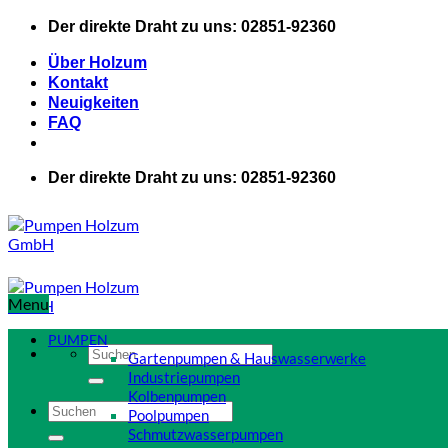
Zum
Der direkte Draht zu uns: 02851-92360
Inhalt
springen
Über Holzum
Kontakt
Neuigkeiten
FAQ
Der direkte Draht zu uns: 02851-92360
Menu
PUMPEN
Suchen
Gartenpumpen & Hauswasserwerke
nach:
Industriepumpen
Kolbenpumpen
Suchen
Poolpumpen
nach:
Schmutzwasserpumpen