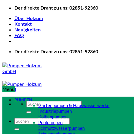
Zum
Der direkte Draht zu uns: 02851-92360
Inhalt
Über Holzum
springen
Kontakt
Neuigkeiten
FAQ
Der direkte Draht zu uns: 02851-92360
Menu
PUMPEN
Suchen
Gartenpumpen & Hauswasserwerke
nach:
Industriepumpen
Kolbenpumpen
Suchen
Poolpumpen
nach:
Schmutzwasserpumpen
Schwengelpumpen