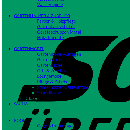
Wasserspiele
Close
GARTENHÄUSER & ZUBEHÖR
Farben & Holzpflege
Gartenhauszubehör
Geräteschuppen Metall
Holzelemente
Close
GARTENMÖBEL
Gartenmöbel-Auflagen
Gartenstühle
Gartentische
Grill & Zubehör
Loungemöbel
Pflege & Zubehör
Sonderposten Gartenmöbel
Strandkörbe
Close
SAUNA
Close
POOL
Gegenstromanlage