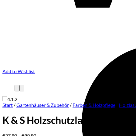
Add to Wishlist
Start
/
Gartenhäuser & Zubehör
/
Farben & Holzpflege
/
Holzlas
K & S Holzschutzlasur Teak
Preisspanne:
€
27,90
–
€
99,90