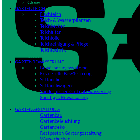
Close
GARTENTEICH
Fischteich
Teich- & Wasserpflanzen
Teichbecken
Teichfilter
Teichfolie
Teichreinigung & Pflege
Teichtechnik
Close
GARTENBEWÄSSERUNG
Bewässerungssysteme
Ersatzteile Bewässerung
Schläuche
Schlauchwagen
Sonderposten Gartenbewässerung
Sonstiges Bewässerung
Close
GARTENGESTALTUNG
Gartenbau
Gartenbeleuchtung
Gartendeko
Restposten Gartengestaltung
Wasserbecken