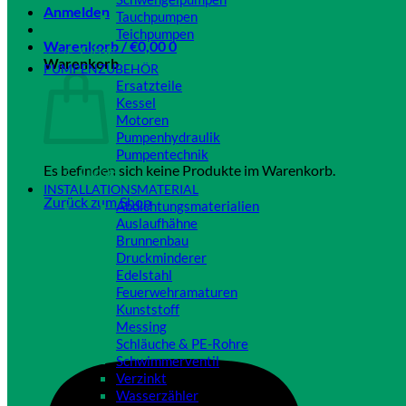
Anmelden
Tauchpumpen
Teichpumpen
Warenkorb /
€
0,00
0
Close
Warenkorb
PUMPENZUBEHÖR
Ersatzteile
Kessel
Motoren
Pumpenhydraulik
Pumpentechnik
Es befinden sich keine Produkte im Warenkorb.
Close
INSTALLATIONSMATERIAL
Zurück zum Shop
Abdichtungsmaterialien
Auslaufhähne
Brunnenbau
Druckminderer
Edelstahl
Feuerwehramaturen
Kunststoff
Messing
Schläuche & PE-Rohre
Schwimmerventil
Verzinkt
Wasserzähler