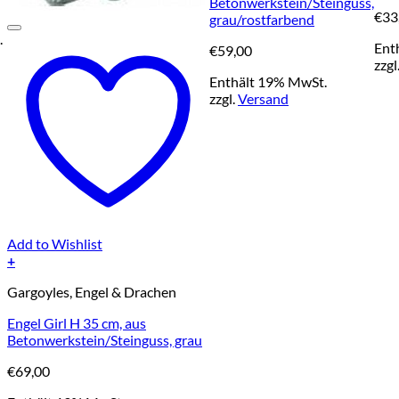
Betonwerkstein/Steinguss,
€
33
grau/rostfarbend
.
Ent
€
59,00
zzgl
Enthält 19% MwSt.
zzgl.
Versand
Add to Wishlist
+
Gargoyles, Engel & Drachen
Engel Girl H 35 cm, aus
Betonwerkstein/Steinguss, grau
€
69,00