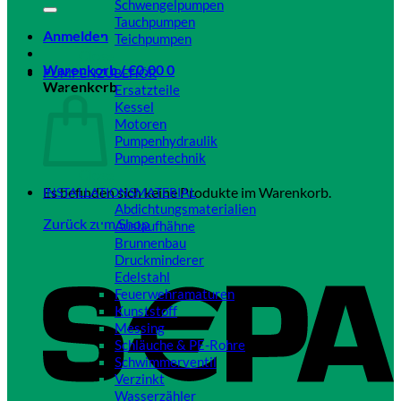
Schwengelpumpen
Tauchpumpen
Anmelden
Teichpumpen
Close
Warenkorb /
€
0,00
0
PUMPENZUBEHÖR
Warenkorb
Ersatzteile
Kessel
Motoren
Pumpenhydraulik
Pumpentechnik
Close
Es befinden sich keine Produkte im Warenkorb.
INSTALLATIONSMATERIAL
Abdichtungsmaterialien
Zurück zum Shop
Auslaufhähne
Brunnenbau
Druckminderer
Edelstahl
Feuerwehramaturen
Kunststoff
Messing
Schläuche & PE-Rohre
Schwimmerventil
Verzinkt
Wasserzähler