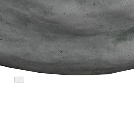
Start
/
Gartengestaltung
/
Gartendeko
/
Gartenfiguren
/
Gargoyles, Engel & Drachen
Lachendes Steingesicht, H 12
cm, aus