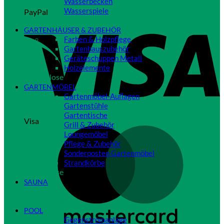
Wasserbecken
Wasserspiele
PayPal
Close
GARTENHÄUSER & ZUBEHÖR
Farben & Holzpflege
Gartenhauszubehör
Geräteschuppen Metall
Holzelemente
Close
GARTENMÖBEL
Gartenmöbel-Auflagen
Gartenstühle
Gartentische
Visa
Grill & Zubehör
Loungemöbel
Pflege & Zubehör
Sonderposten Gartenmöbel
Strandkörbe
Close
SAUNA
Close
POOL
Gegenstromanlage