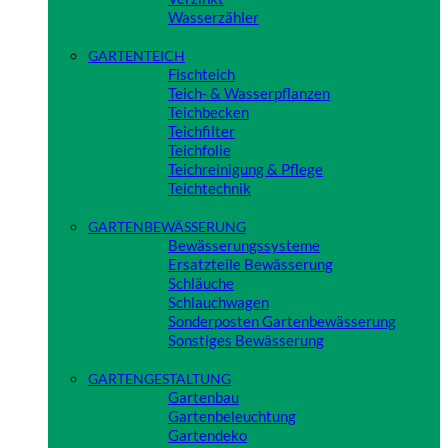
Wasserzähler
Close
GARTENTEICH
Fischteich
Teich- & Wasserpflanzen
Teichbecken
Teichfilter
Teichfolie
Teichreinigung & Pflege
Teichtechnik
Close
GARTENBEWÄSSERUNG
Bewässerungssysteme
Ersatzteile Bewässerung
Schläuche
Schlauchwagen
Sonderposten Gartenbewässerung
Sonstiges Bewässerung
Close
GARTENGESTALTUNG
Gartenbau
Gartenbeleuchtung
Gartendeko