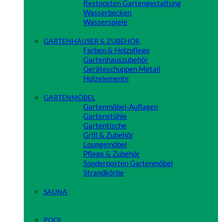
Restposten Gartengestaltung
Wasserbecken
Wasserspiele
Close
GARTENHÄUSER & ZUBEHÖR
Farben & Holzpflege
Gartenhauszubehör
Geräteschuppen Metall
Holzelemente
Close
GARTENMÖBEL
Gartenmöbel-Auflagen
Gartenstühle
Gartentische
Grill & Zubehör
Loungemöbel
Pflege & Zubehör
Sonderposten Gartenmöbel
Strandkörbe
Close
SAUNA
Close
POOL