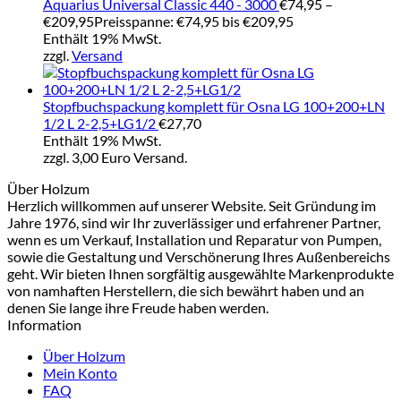
Aquarius Universal Classic 440 - 3000
€
74,95
–
€
209,95
Preisspanne: €74,95 bis €209,95
Enthält 19% MwSt.
zzgl.
Versand
Stopfbuchspackung komplett für Osna LG 100+200+LN
1/2 L 2-2,5+LG1/2
€
27,70
Enthält 19% MwSt.
zzgl. 3,00 Euro Versand.
Über Holzum
Herzlich willkommen auf unserer Website. Seit Gründung im
Jahre 1976, sind wir Ihr zuverlässiger und erfahrener Partner,
wenn es um Verkauf, Installation und Reparatur von Pumpen,
sowie die Gestaltung und Verschönerung Ihres Außenbereichs
geht. Wir bieten Ihnen sorgfältig ausgewählte Markenprodukte
von namhaften Herstellern, die sich bewährt haben und an
denen Sie lange ihre Freude haben werden.
Information
Über Holzum
Mein Konto
FAQ