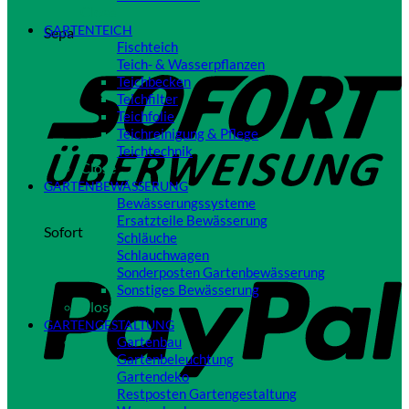
Close
GARTENTEICH
Sepa
Fischteich
Teich- & Wasserpflanzen
Teichbecken
Teichfilter
Teichfolie
Teichreinigung & Pflege
Teichtechnik
Close
GARTENBEWÄSSERUNG
Bewässerungssysteme
Ersatzteile Bewässerung
Sofort
Schläuche
Schlauchwagen
Sonderposten Gartenbewässerung
Sonstiges Bewässerung
Close
GARTENGESTALTUNG
Gartenbau
Gartenbeleuchtung
Gartendeko
Restposten Gartengestaltung