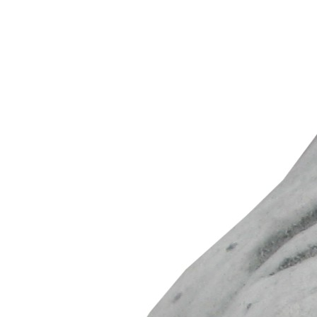
Betonwerkstein/Steinguss,
grau
€
28,50
Enthält 19% MwSt.
zzgl.
Versand
Lachendes Steingesicht, H 12 cm, aus
Betonwerkstein/Steinguss, grau Menge
In den Warenkorb
Artikelnummer:
AD 542
Kategorie:
Gargoyles, Engel &
Drachen