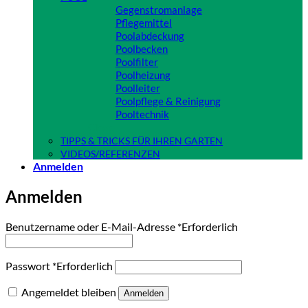
Gegenstromanlage
Pflegemittel
Poolabdeckung
Poolbecken
Poolfilter
Poolheizung
Poolleiter
Poolpflege & Reinigung
Pooltechnik
Close
TIPPS & TRICKS FÜR IHREN GARTEN
VIDEOS/REFERENZEN
Anmelden
Anmelden
Benutzername oder E-Mail-Adresse
*
Erforderlich
Passwort
*
Erforderlich
Angemeldet bleiben
Anmelden