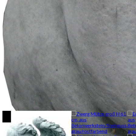
Daher ist nicht auszuschließen,
dass es zu Abweichungen in Farbe und Oberflächenstruktur
kommen kann.
Gesamthöhe in cm
12
Material
Betonwerkstein
Breite in cm
18
Länge in cm
20
Ähnliche Produkte