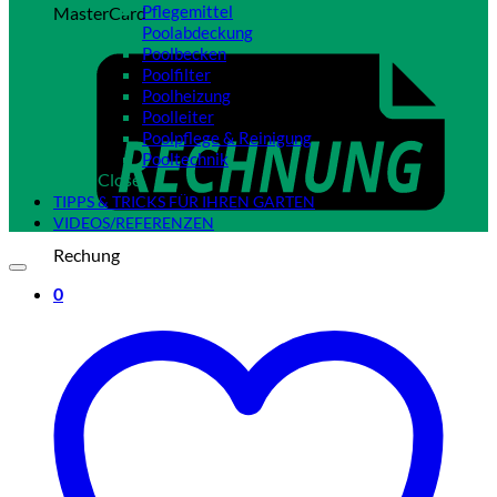
Pflegemittel
MasterCard
Poolabdeckung
Poolbecken
Poolfilter
Poolheizung
Poolleiter
Poolpflege & Reinigung
Pooltechnik
Close
TIPPS & TRICKS FÜR IHREN GARTEN
VIDEOS/REFERENZEN
Rechung
0