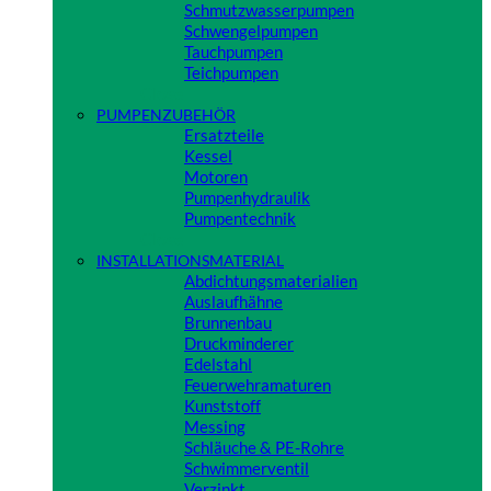
Schmutzwasserpumpen
Schwengelpumpen
Tauchpumpen
Teichpumpen
Close
PUMPENZUBEHÖR
Ersatzteile
Kessel
Motoren
Pumpenhydraulik
Pumpentechnik
Close
INSTALLATIONSMATERIAL
Abdichtungsmaterialien
Auslaufhähne
Brunnenbau
Druckminderer
Edelstahl
Feuerwehramaturen
Kunststoff
Messing
Schläuche & PE-Rohre
Schwimmerventil
Verzinkt