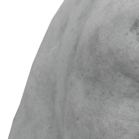
Beschreibung
Zusätzliche Informationen
Lachendes Steingesicht
Material: Betonwerkstein/Steinguss, grau
H ca. 12 x B 18 x L 20 cm
Das witterungs- und frostbeständige Material macht die
Figuren zum perfekten Deko-Objekt für draußen,
aber auch in Ihrer Wohnung bleibt die Anwesenheit nicht
wirkungslos.
Alle Figuren werden in handwerklicher Arbeit hergestellt.