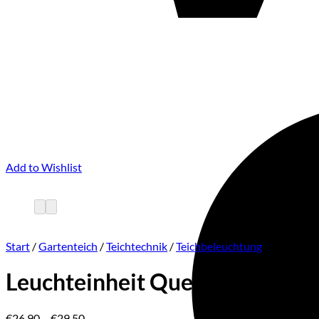
Add to Wishlist
Start
/
Gartenteich
/
Teichtechnik
/
Teichbeleuchtung
Leuchteinheit Quellstar 600 I
Preisspanne:
€
26,90
–
€
29,50