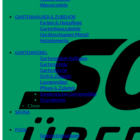
Wasserspiele
Close
GARTENHÄUSER & ZUBEHÖR
Farben & Holzpflege
Gartenhauszubehör
Geräteschuppen Metall
Holzelemente
Close
GARTENMÖBEL
Gartenmöbel-Auflagen
Gartenstühle
Gartentische
Grill & Zubehör
Loungemöbel
Pflege & Zubehör
Sonderposten Gartenmöbel
Strandkörbe
Close
SAUNA
Close
POOL
Gegenstromanlage