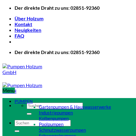
Zum
Der direkte Draht zu uns: 02851-92360
Inhalt
Über Holzum
springen
Kontakt
Neuigkeiten
FAQ
Der direkte Draht zu uns: 02851-92360
Menu
PUMPEN
Suchen
Gartenpumpen & Hauswasserwerke
nach:
Industriepumpen
Kolbenpumpen
Suchen
Poolpumpen
nach:
Schmutzwasserpumpen
Schwengelpumpen