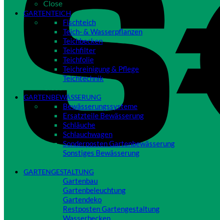
Close
GARTENTEICH
Fischteich
Teich- & Wasserpflanzen
Teichbecken
Teichfilter
Teichfolie
Teichreinigung & Pflege
Teichtechnik
Close
GARTENBEWÄSSERUNG
Bewässerungssysteme
Ersatzteile Bewässerung
Schläuche
Schlauchwagen
Sonderposten Gartenbewässerung
Sonstiges Bewässerung
Close
GARTENGESTALTUNG
Gartenbau
Gartenbeleuchtung
Gartendeko
Restposten Gartengestaltung
Wasserbecken