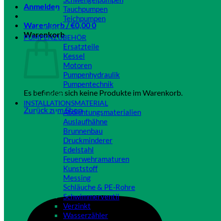
Anmelden
Tauchpumpen
Teichpumpen
Warenkorb /
€
0,00
0
Close
Warenkorb
PUMPENZUBEHÖR
Ersatzteile
Kessel
Motoren
Pumpenhydraulik
Pumpentechnik
Es befinden sich keine Produkte im Warenkorb.
Close
INSTALLATIONSMATERIAL
Zurück zum Shop
Abdichtungsmaterialien
Auslaufhähne
Brunnenbau
Druckminderer
Edelstahl
Feuerwehramaturen
Kunststoff
Messing
Schläuche & PE-Rohre
Schwimmerventil
Verzinkt
Wasserzähler