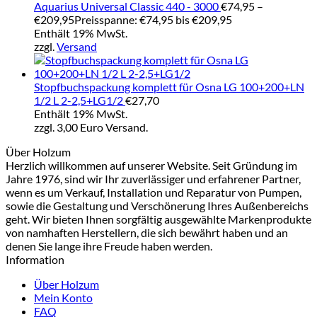
Aquarius Universal Classic 440 - 3000
€
74,95
–
€
209,95
Preisspanne: €74,95 bis €209,95
Enthält 19% MwSt.
zzgl.
Versand
Stopfbuchspackung komplett für Osna LG 100+200+LN
1/2 L 2-2,5+LG1/2
€
27,70
Enthält 19% MwSt.
zzgl. 3,00 Euro Versand.
Über Holzum
Herzlich willkommen auf unserer Website. Seit Gründung im
Jahre 1976, sind wir Ihr zuverlässiger und erfahrener Partner,
wenn es um Verkauf, Installation und Reparatur von Pumpen,
sowie die Gestaltung und Verschönerung Ihres Außenbereichs
geht. Wir bieten Ihnen sorgfältig ausgewählte Markenprodukte
von namhaften Herstellern, die sich bewährt haben und an
denen Sie lange ihre Freude haben werden.
Information
Über Holzum
Mein Konto
FAQ