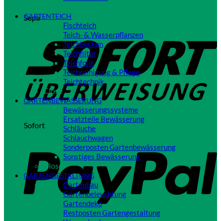
Close
GARTENTEICH
Sepa
Fischteich
Teich- & Wasserpflanzen
Teichbecken
Teichfilter
Teichfolie
Teichreinigung & Pflege
Teichtechnik
Close
GARTENBEWÄSSERUNG
Bewässerungssysteme
Ersatzteile Bewässerung
Sofort
Schläuche
Schlauchwagen
Sonderposten Gartenbewässerung
Sonstiges Bewässerung
Close
GARTENGESTALTUNG
Gartenbau
Gartenbeleuchtung
Gartendeko
Restposten Gartengestaltung