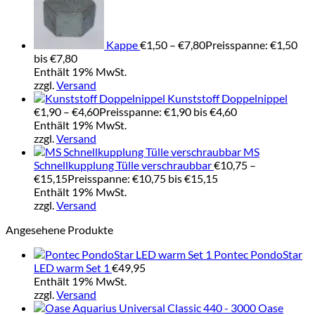
Kappe
€
1,50
–
€
7,80
Preisspanne: €1,50
bis €7,80
Enthält 19% MwSt.
zzgl.
Versand
Kunststoff Doppelnippel
€
1,90
–
€
4,60
Preisspanne: €1,90 bis €4,60
Enthält 19% MwSt.
zzgl.
Versand
MS
Schnellkupplung Tülle verschraubbar
€
10,75
–
€
15,15
Preisspanne: €10,75 bis €15,15
Enthält 19% MwSt.
zzgl.
Versand
Angesehene Produkte
Pontec PondoStar
LED warm Set 1
€
49,95
Enthält 19% MwSt.
zzgl.
Versand
Oase