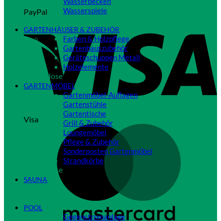
Wasserbecken
Wasserspiele
PayPal
Close
GARTENHÄUSER & ZUBEHÖR
Farben & Holzpflege
Gartenhauszubehör
Geräteschuppen Metall
Holzelemente
Close
GARTENMÖBEL
Gartenmöbel-Auflagen
Gartenstühle
Gartentische
Visa
Grill & Zubehör
Loungemöbel
Pflege & Zubehör
Sonderposten Gartenmöbel
Strandkörbe
Close
SAUNA
Close
POOL
Gegenstromanlage