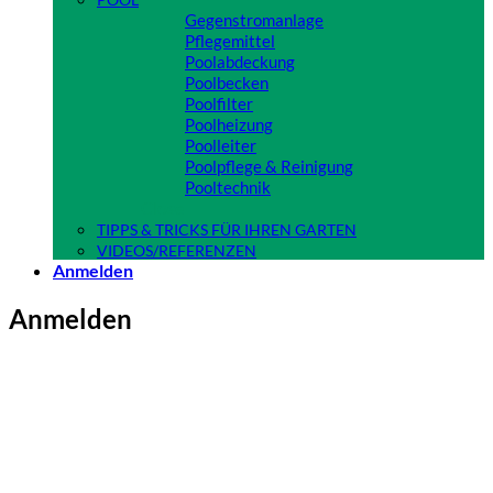
Gegenstromanlage
Pflegemittel
Poolabdeckung
Poolbecken
Poolfilter
Poolheizung
Poolleiter
Poolpflege & Reinigung
Pooltechnik
Close
TIPPS & TRICKS FÜR IHREN GARTEN
VIDEOS/REFERENZEN
Anmelden
Anmelden
Benutzername oder E-Mail-Adresse
*
Erforderlich
Passwort
*
Erforderlich
Angemeldet bleiben
Anmelden