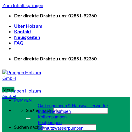
Zum Inhalt springen
Der direkte Draht zu uns: 02851-92360
Über Holzum
Kontakt
Neuigkeiten
FAQ
Der direkte Draht zu uns: 02851-92360
Menu
PUMPEN
Gartenpumpen & Hauswasserwerke
Suchen nach:
Industriepumpen
Kolbenpumpen
Poolpumpen
Suchen nach:
Schmutzwasserpumpen