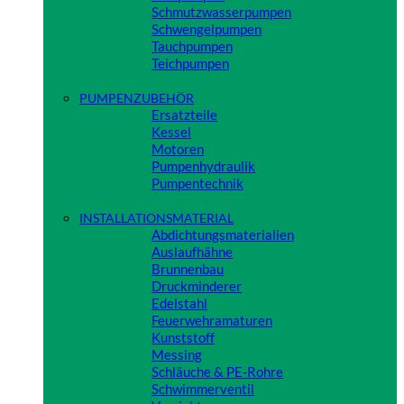
Schmutzwasserpumpen
Schwengelpumpen
Tauchpumpen
Teichpumpen
Close
PUMPENZUBEHÖR
Ersatzteile
Kessel
Motoren
Pumpenhydraulik
Pumpentechnik
Close
INSTALLATIONSMATERIAL
Abdichtungsmaterialien
Auslaufhähne
Brunnenbau
Druckminderer
Edelstahl
Feuerwehramaturen
Kunststoff
Messing
Schläuche & PE-Rohre
Schwimmerventil