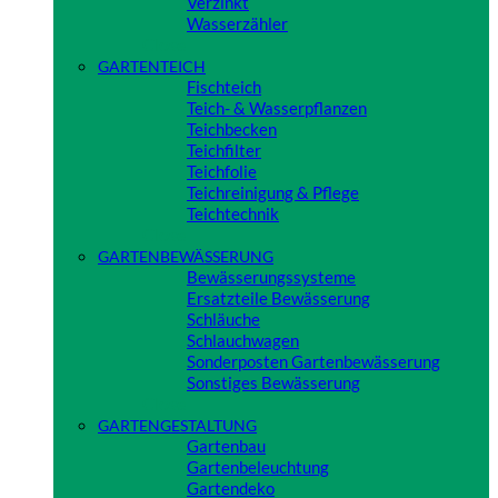
Verzinkt
Wasserzähler
Close
GARTENTEICH
Fischteich
Teich- & Wasserpflanzen
Teichbecken
Teichfilter
Teichfolie
Teichreinigung & Pflege
Teichtechnik
Close
GARTENBEWÄSSERUNG
Bewässerungssysteme
Ersatzteile Bewässerung
Schläuche
Schlauchwagen
Sonderposten Gartenbewässerung
Sonstiges Bewässerung
Close
GARTENGESTALTUNG
Gartenbau
Gartenbeleuchtung
Gartendeko