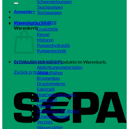
Schwengelpumpen
Tauchpumpen
Anmelden
Teichpumpen
Close
Warenkorb /
€
0,00
0
PUMPENZUBEHÖR
Warenkorb
Ersatzteile
Kessel
Motoren
Pumpenhydraulik
Pumpentechnik
Close
Es befinden sich keine Produkte im Warenkorb.
INSTALLATIONSMATERIAL
Abdichtungsmaterialien
Zurück zum Shop
Auslaufhähne
Brunnenbau
Druckminderer
Edelstahl
Feuerwehramaturen
Kunststoff
Messing
Schläuche & PE-Rohre
Schwimmerventil
Verzinkt
Wasserzähler