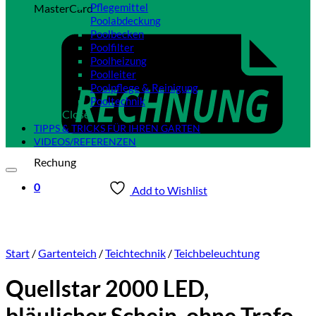
Pflegemittel
MasterCard
Poolabdeckung
Poolbecken
Poolfilter
Poolheizung
Poolleiter
Poolpflege & Reinigung
Pooltechnik
Close
TIPPS & TRICKS FÜR IHREN GARTEN
VIDEOS/REFERENZEN
Rechung
0
Add to Wishlist
Start
/
Gartenteich
/
Teichtechnik
/
Teichbeleuchtung
Quellstar 2000 LED,
bläulicher Schein, ohne Trafo