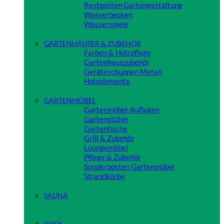
Restposten Gartengestaltung
Wasserbecken
Wasserspiele
Close
GARTENHÄUSER & ZUBEHÖR
Farben & Holzpflege
Gartenhauszubehör
Geräteschuppen Metall
Holzelemente
Close
GARTENMÖBEL
Gartenmöbel-Auflagen
Gartenstühle
Gartentische
Grill & Zubehör
Loungemöbel
Pflege & Zubehör
Sonderposten Gartenmöbel
Strandkörbe
Close
SAUNA
Close
POOL