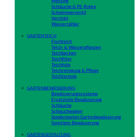
Messing
Schläuche & PE-Rohre
Schwimmerventil
Verzinkt
Wasserzähler
Close
GARTENTEICH
Fischteich
Teich- & Wasserpflanzen
Teichbecken
Teichfilter
Teichfolie
Teichreinigung & Pflege
Teichtechnik
Close
GARTENBEWÄSSERUNG
Bewässerungssysteme
Ersatzteile Bewässerung
Schläuche
Schlauchwagen
Sonderposten Gartenbewässerung
Sonstiges Bewässerung
Close
GARTENGESTALTUNG