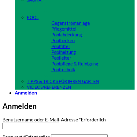
Close
POOL
Gegenstromanlage
Pflegemittel
Poolabdeckung
Poolbecken
Poolfilter
Poolheizung
Poolleiter
Poolpflege & Reinigung
Pooltechnik
Close
TIPPS & TRICKS FÜR IHREN GARTEN
VIDEOS/REFERENZEN
Anmelden
Anmelden
Benutzername oder E-Mail-Adresse
*
Erforderlich
Passwort
*
Erforderlich