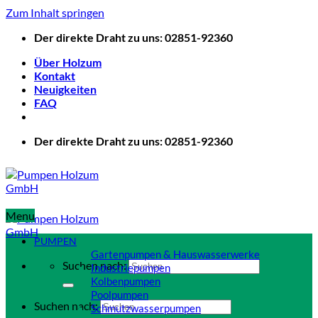
Zum Inhalt springen
Der direkte Draht zu uns: 02851-92360
Über Holzum
Kontakt
Neuigkeiten
FAQ
Der direkte Draht zu uns: 02851-92360
Menu
PUMPEN
Gartenpumpen & Hauswasserwerke
Suchen nach:
Industriepumpen
Kolbenpumpen
Poolpumpen
Suchen nach:
Schmutzwasserpumpen