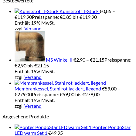
Bestbewertete
Kunststoff T-Stück
€
0,85
–
€
119,90
Preisspanne: €0,85 bis €119,90
Enthält 19% MwSt.
zzgl.
Versand
MS Winkel II
€
2,90
–
€
21,15
Preisspanne:
€2,90 bis €21,15
Enthält 19% MwSt.
zzgl.
Versand
Membrankessel, Stahl rot lackiert, liegend
€
59,00
–
€
279,00
Preisspanne: €59,00 bis €279,00
Enthält 19% MwSt.
zzgl.
Versand
Angesehene Produkte
Pontec PondoStar
LED warm Set 1
€
49,95