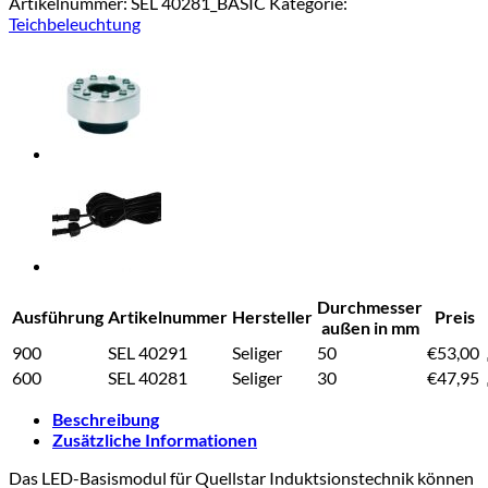
Artikelnummer:
SEL 40281_BASIC
Kategorie:
Teichbeleuchtung
Durchmesser
Ausführung
Artikelnummer
Hersteller
Preis
außen in mm
900
SEL 40291
Seliger
50
€
53,00
600
SEL 40281
Seliger
30
€
47,95
Beschreibung
Zusätzliche Informationen
Das LED-Basismodul für Quellstar Induktsionstechnik können