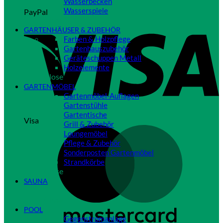
Wasserbecken
Wasserspiele
PayPal
Close
GARTENHÄUSER & ZUBEHÖR
Farben & Holzpflege
Gartenhauszubehör
Geräteschuppen Metall
Holzelemente
Close
GARTENMÖBEL
Gartenmöbel-Auflagen
Gartenstühle
Gartentische
Visa
Grill & Zubehör
Loungemöbel
Pflege & Zubehör
Sonderposten Gartenmöbel
Strandkörbe
Close
SAUNA
Close
POOL
Gegenstromanlage