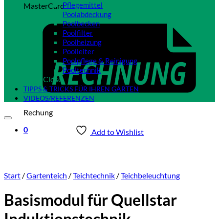
Pflegemittel
MasterCard
Poolabdeckung
Poolbecken
Poolfilter
Poolheizung
Poolleiter
Poolpflege & Reinigung
Pooltechnik
Close
TIPPS & TRICKS FÜR IHREN GARTEN
VIDEOS/REFERENZEN
Rechung
0
Add to Wishlist
Start
/
Gartenteich
/
Teichtechnik
/
Teichbeleuchtung
Basismodul für Quellstar
Induktionstechnik