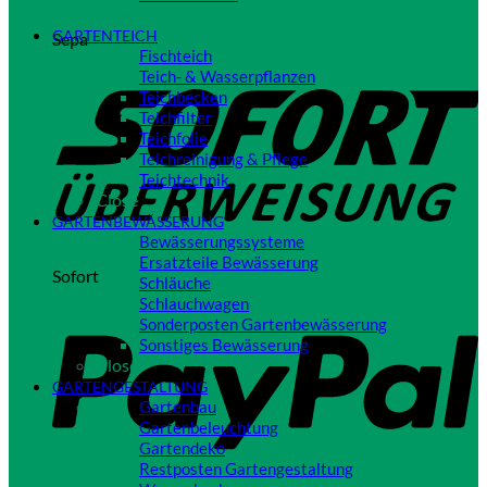
Close
GARTENTEICH
Sepa
Fischteich
Teich- & Wasserpflanzen
Teichbecken
Teichfilter
Teichfolie
Teichreinigung & Pflege
Teichtechnik
Close
GARTENBEWÄSSERUNG
Bewässerungssysteme
Ersatzteile Bewässerung
Sofort
Schläuche
Schlauchwagen
Sonderposten Gartenbewässerung
Sonstiges Bewässerung
Close
GARTENGESTALTUNG
Gartenbau
Gartenbeleuchtung
Gartendeko
Restposten Gartengestaltung