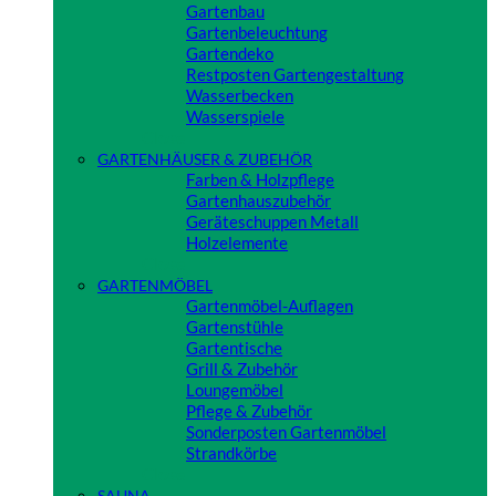
Gartenbau
Gartenbeleuchtung
Gartendeko
Restposten Gartengestaltung
Wasserbecken
Wasserspiele
Close
GARTENHÄUSER & ZUBEHÖR
Farben & Holzpflege
Gartenhauszubehör
Geräteschuppen Metall
Holzelemente
Close
GARTENMÖBEL
Gartenmöbel-Auflagen
Gartenstühle
Gartentische
Grill & Zubehör
Loungemöbel
Pflege & Zubehör
Sonderposten Gartenmöbel
Strandkörbe
Close
SAUNA