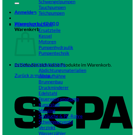
Schwengelpumpen
Tauchpumpen
Anmelden
Teichpumpen
Close
Warenkorb /
€
0,00
0
PUMPENZUBEHÖR
Warenkorb
Ersatzteile
Kessel
Motoren
Pumpenhydraulik
Pumpentechnik
Close
Es befinden sich keine Produkte im Warenkorb.
INSTALLATIONSMATERIAL
Abdichtungsmaterialien
Zurück zum Shop
Auslaufhähne
Brunnenbau
Druckminderer
Edelstahl
Feuerwehramaturen
Kunststoff
Messing
Schläuche & PE-Rohre
Schwimmerventil
Verzinkt
Wasserzähler