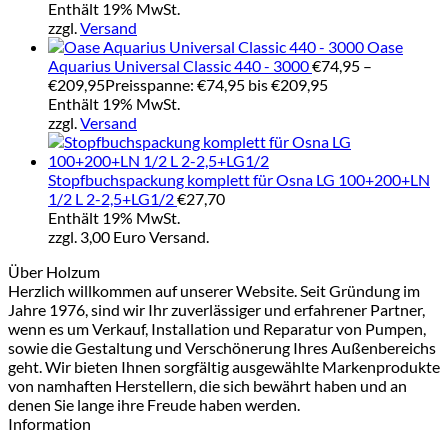
Enthält 19% MwSt.
zzgl.
Versand
Oase
Aquarius Universal Classic 440 - 3000
€
74,95
–
€
209,95
Preisspanne: €74,95 bis €209,95
Enthält 19% MwSt.
zzgl.
Versand
Stopfbuchspackung komplett für Osna LG 100+200+LN
1/2 L 2-2,5+LG1/2
€
27,70
Enthält 19% MwSt.
zzgl. 3,00 Euro Versand.
Über Holzum
Herzlich willkommen auf unserer Website. Seit Gründung im
Jahre 1976, sind wir Ihr zuverlässiger und erfahrener Partner,
wenn es um Verkauf, Installation und Reparatur von Pumpen,
sowie die Gestaltung und Verschönerung Ihres Außenbereichs
geht. Wir bieten Ihnen sorgfältig ausgewählte Markenprodukte
von namhaften Herstellern, die sich bewährt haben und an
denen Sie lange ihre Freude haben werden.
Information