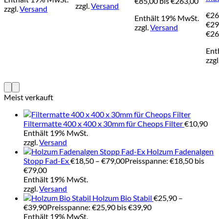
€85,00 bis €263,00
zzgl.
Versand
zzgl.
Versand
€
26
Enthält 19% MwSt.
€
29
zzgl.
Versand
€26
Ent
zzgl
Meist verkauft
Filtermatte 400 x 400 x 30mm für Cheops Filter
€
10,90
Enthält 19% MwSt.
zzgl.
Versand
Holzum Fadenalgen
Stopp Fad-Ex
€
18,50
–
€
79,00
Preisspanne: €18,50 bis
€79,00
Enthält 19% MwSt.
zzgl.
Versand
Holzum Bio Stabil
€
25,90
–
€
39,90
Preisspanne: €25,90 bis €39,90
Enthält 19% MwSt.