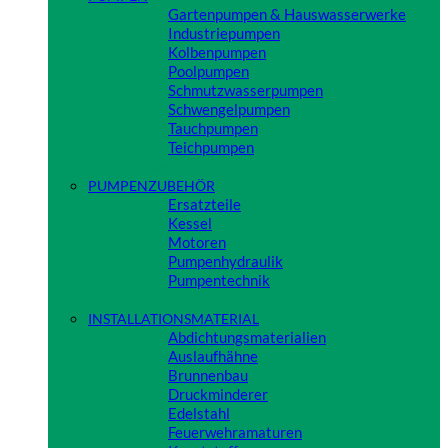
Gartenpumpen & Hauswasserwerke
Industriepumpen
Kolbenpumpen
Poolpumpen
Schmutzwasserpumpen
Schwengelpumpen
Tauchpumpen
Teichpumpen
Close
PUMPENZUBEHÖR
Ersatzteile
Kessel
Motoren
Pumpenhydraulik
Pumpentechnik
Close
INSTALLATIONSMATERIAL
Abdichtungsmaterialien
Auslaufhähne
Brunnenbau
Druckminderer
Edelstahl
Feuerwehramaturen