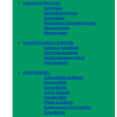
GARTENGESTALTUNG
Gartenbau
Gartenbeleuchtung
Gartendeko
Restposten Gartengestaltung
Wasserbecken
Wasserspiele
Close
GARTENHÄUSER & ZUBEHÖR
Farben & Holzpflege
Gartenhauszubehör
Geräteschuppen Metall
Holzelemente
Close
GARTENMÖBEL
Gartenmöbel-Auflagen
Gartenstühle
Gartentische
Grill & Zubehör
Loungemöbel
Pflege & Zubehör
Sonderposten Gartenmöbel
Strandkörbe
Close