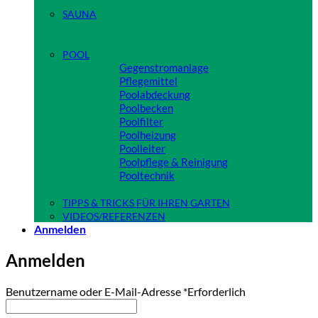
SAUNA
Close
POOL
Gegenstromanlage
Pflegemittel
Poolabdeckung
Poolbecken
Poolfilter
Poolheizung
Poolleiter
Poolpflege & Reinigung
Pooltechnik
Close
TIPPS & TRICKS FÜR IHREN GARTEN
VIDEOS/REFERENZEN
Anmelden
Anmelden
Benutzername oder E-Mail-Adresse
*
Erforderlich