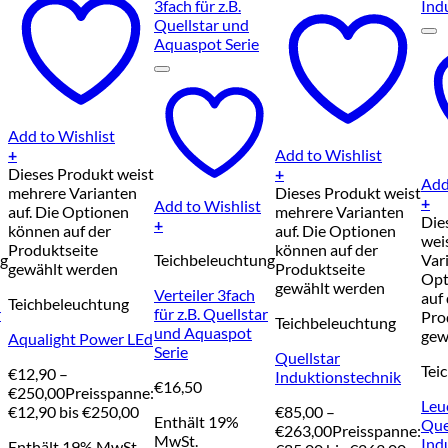
Add to Wishlist
+
Add to Wishlist
Dieses Produkt weist
+
Add
mehrere Varianten
Dieses Produkt weist
+
Add to Wishlist
auf. Die Optionen
mehrere Varianten
Die
+
können auf der
auf. Die Optionen
wei
Produktseite
können auf der
ng
Teichbeleuchtung
Var
gewählt werden
Produktseite
Opt
gewählt werden
Verteiler 3fach
auf
Teichbeleuchtung
r
für z.B. Quellstar
Pro
Teichbeleuchtung
und Aquaspot
gew
Aqualight Power LEd
Serie
Quellstar
Tei
€
12,90
–
Induktionstechnik
€
16,50
€
250,00
Preisspanne:
Leu
€12,90 bis €250,00
€
85,00
–
Enthält 19%
Que
€
263,00
Preisspanne:
MwSt.
Ind
Enthält 19% MwSt.