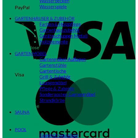
Wasserbecken
Wasserspiele
PayPal
Close
GARTENHÄUSER & ZUBEHÖR
Farben & Holzpflege
Gartenhauszubehör
Geräteschuppen Metall
Holzelemente
Close
GARTENMÖBEL
Gartenmöbel-Auflagen
Gartenstühle
Gartentische
Visa
Grill & Zubehör
Loungemöbel
Pflege & Zubehör
Sonderposten Gartenmöbel
Strandkörbe
Close
SAUNA
Close
POOL
Gegenstromanlage