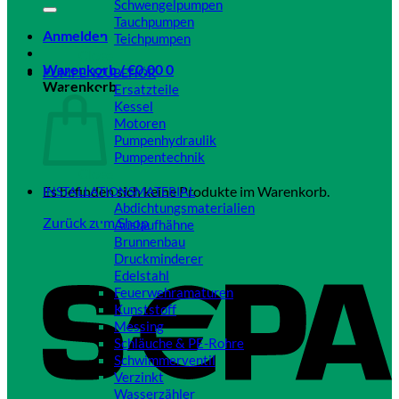
Schwengelpumpen
Tauchpumpen
Anmelden
Teichpumpen
Close
Warenkorb /
€
0,00
0
PUMPENZUBEHÖR
Warenkorb
Ersatzteile
Kessel
Motoren
Pumpenhydraulik
Pumpentechnik
Close
Es befinden sich keine Produkte im Warenkorb.
INSTALLATIONSMATERIAL
Abdichtungsmaterialien
Zurück zum Shop
Auslaufhähne
Brunnenbau
Druckminderer
Edelstahl
Feuerwehramaturen
Kunststoff
Messing
Schläuche & PE-Rohre
Schwimmerventil
Verzinkt
Wasserzähler