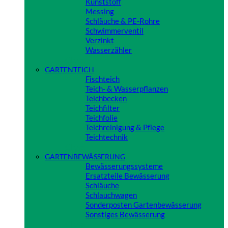
Kunststoff
Messing
Schläuche & PE-Rohre
Schwimmerventil
Verzinkt
Wasserzähler
Close
GARTENTEICH
Fischteich
Teich- & Wasserpflanzen
Teichbecken
Teichfilter
Teichfolie
Teichreinigung & Pflege
Teichtechnik
Close
GARTENBEWÄSSERUNG
Bewässerungssysteme
Ersatzteile Bewässerung
Schläuche
Schlauchwagen
Sonderposten Gartenbewässerung
Sonstiges Bewässerung
Close