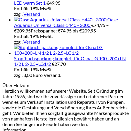
LED warm Set 1
€
49,95
Enthält 19% MwSt.
zzgl.
Versand
Oase
Aquarius Universal Classic 440 - 3000
€
74,95
–
€
209,95
Preisspanne: €74,95 bis €209,95
Enthält 19% MwSt.
zzgl.
Versand
Stopfbuchspackung komplett für Osna LG 100+200+LN
1/2 L 2-2,5+LG1/2
€
27,70
Enthält 19% MwSt.
zzgl. 3,00 Euro Versand.
Über Holzum
Herzlich willkommen auf unserer Website. Seit Gründung im
Jahre 1976, sind wir Ihr zuverlässiger und erfahrener Partner,
wenn es um Verkauf, Installation und Reparatur von Pumpen,
sowie die Gestaltung und Verschönerung Ihres Außenbereichs
geht. Wir bieten Ihnen sorgfältig ausgewählte Markenprodukte
von namhaften Herstellern, die sich bewährt haben und an
denen Sie lange ihre Freude haben werden.
Information