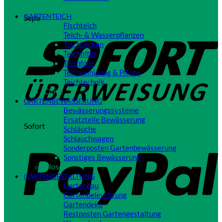
Close
GARTENTEICH
Sepa
Fischteich
Teich- & Wasserpflanzen
Teichbecken
Teichfilter
Teichfolie
Teichreinigung & Pflege
Teichtechnik
Close
GARTENBEWÄSSERUNG
Bewässerungssysteme
Ersatzteile Bewässerung
Sofort
Schläuche
Schlauchwagen
Sonderposten Gartenbewässerung
Sonstiges Bewässerung
Close
GARTENGESTALTUNG
Gartenbau
Gartenbeleuchtung
Gartendeko
Restposten Gartengestaltung