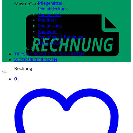
Pflegemittel
MasterCard
Poolabdeckung
Poolbecken
Poolfilter
Poolheizung
Poolleiter
Poolpflege & Reinigung
Pooltechnik
Close
TIPPS & TRICKS FÜR IHREN GARTEN
VIDEOS/REFERENZEN
Rechung
0