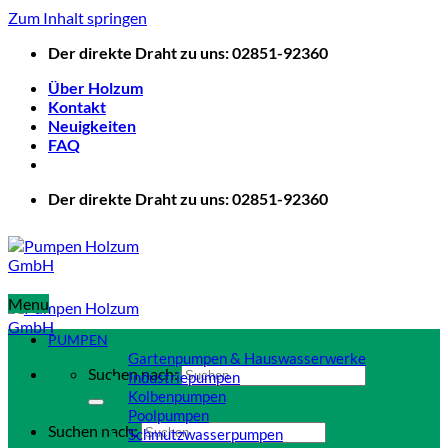
Zum Inhalt springen
Der direkte Draht zu uns: 02851-92360
Über Holzum
Kontakt
Neuigkeiten
FAQ
Der direkte Draht zu uns: 02851-92360
Menu
PUMPEN
Gartenpumpen & Hauswasserwerke
Suchen nach:
Industriepumpen
Kolbenpumpen
Poolpumpen
Suchen nach:
Schmutzwasserpumpen