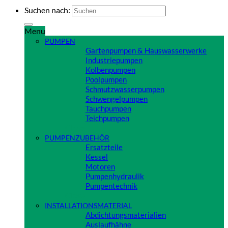
Suchen nach:
Menu
PUMPEN
Gartenpumpen & Hauswasserwerke
Industriepumpen
Kolbenpumpen
Poolpumpen
Schmutzwasserpumpen
Schwengelpumpen
Tauchpumpen
Teichpumpen
Close
PUMPENZUBEHÖR
Ersatzteile
Kessel
Motoren
Pumpenhydraulik
Pumpentechnik
Close
INSTALLATIONSMATERIAL
Abdichtungsmaterialien
Auslaufhähne