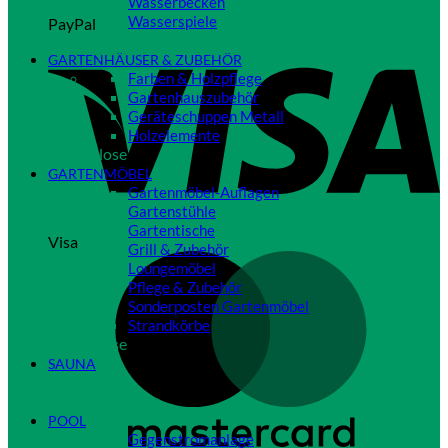
Wasserbecken
Wasserspiele
PayPal
Close
GARTENHÄUSER & ZUBEHÖR
Farben & Holzpflege
Gartenhauszubehör
Geräteschuppen Metall
Holzelemente
Close
GARTENMÖBEL
Gartenmöbel-Auflagen
Gartenstühle
Gartentische
Visa
Grill & Zubehör
Loungemöbel
Pflege & Zubehör
Sonderposten Gartenmöbel
Strandkörbe
Close
SAUNA
Close
POOL
Gegenstromanlage