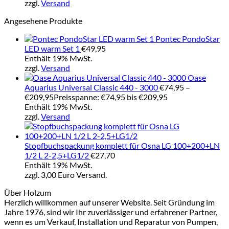
zzgl.
Versand
Angesehene Produkte
Pontec PondoStar
LED warm Set 1
€
49,95
Enthält 19% MwSt.
zzgl.
Versand
Oase
Aquarius Universal Classic 440 - 3000
€
74,95
–
€
209,95
Preisspanne: €74,95 bis €209,95
Enthält 19% MwSt.
zzgl.
Versand
Stopfbuchspackung komplett für Osna LG 100+200+LN
1/2 L 2-2,5+LG1/2
€
27,70
Enthält 19% MwSt.
zzgl. 3,00 Euro Versand.
Über Holzum
Herzlich willkommen auf unserer Website. Seit Gründung im
Jahre 1976, sind wir Ihr zuverlässiger und erfahrener Partner,
wenn es um Verkauf, Installation und Reparatur von Pumpen,