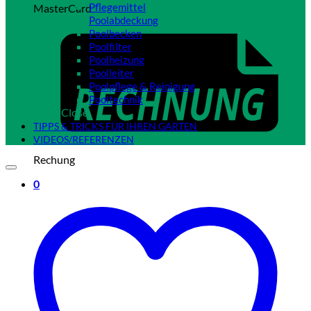
Pflegemittel
MasterCard
Poolabdeckung
Poolbecken
Poolfilter
Poolheizung
Poolleiter
Poolpflege & Reinigung
Pooltechnik
Close
TIPPS & TRICKS FÜR IHREN GARTEN
VIDEOS/REFERENZEN
Rechung
0