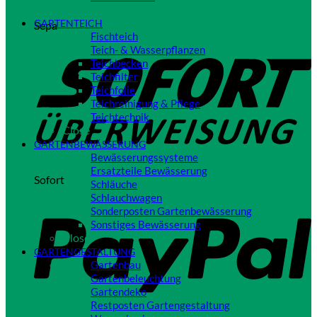
Close
GARTENTEICH
Sepa
Fischteich
Teich- & Wasserpflanzen
Teichbecken
Teichfilter
Teichfolie
Teichreinigung & Pflege
Teichtechnik
Close
GARTENBEWÄSSERUNG
Bewässerungssysteme
Ersatzteile Bewässerung
Sofort
Schläuche
Schlauchwagen
Sonderposten Gartenbewässerung
Sonstiges Bewässerung
Close
GARTENGESTALTUNG
Gartenbau
Gartenbeleuchtung
Gartendeko
Restposten Gartengestaltung