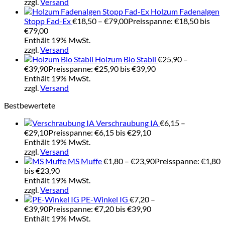
zzgl.
Versand
Holzum Fadenalgen
Stopp Fad-Ex
€
18,50
–
€
79,00
Preisspanne: €18,50 bis
€79,00
Enthält 19% MwSt.
zzgl.
Versand
Holzum Bio Stabil
€
25,90
–
€
39,90
Preisspanne: €25,90 bis €39,90
Enthält 19% MwSt.
zzgl.
Versand
Bestbewertete
Verschraubung IA
€
6,15
–
€
29,10
Preisspanne: €6,15 bis €29,10
Enthält 19% MwSt.
zzgl.
Versand
MS Muffe
€
1,80
–
€
23,90
Preisspanne: €1,80
bis €23,90
Enthält 19% MwSt.
zzgl.
Versand
PE-Winkel IG
€
7,20
–
€
39,90
Preisspanne: €7,20 bis €39,90
Enthält 19% MwSt.