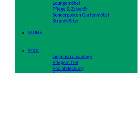
Loungemöbel
Pflege & Zubehör
Sonderposten Gartenmöbel
Strandkörbe
Close
SAUNA
Close
POOL
Gegenstromanlage
Pflegemittel
Poolabdeckung
Poolbecken
Poolfilter
Poolheizung
Poolleiter
Poolpflege & Reinigung
Pooltechnik
Close
TIPPS & TRICKS FÜR IHREN GARTEN
VIDEOS/REFERENZEN
Anmelden