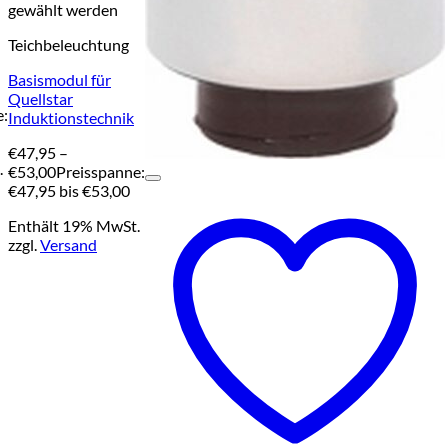
gewählt werden
Teichbeleuchtung
Basismodul für
Quellstar
e:
Induktionstechnik
€
47,95
–
.
€
53,00
Preisspanne:
€47,95 bis €53,00
Enthält 19% MwSt.
zzgl.
Versand