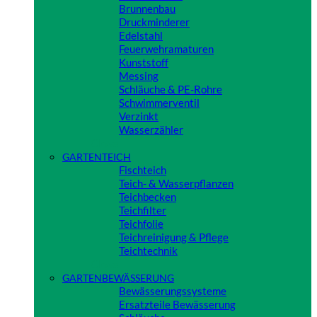
Brunnenbau
Druckminderer
Edelstahl
Feuerwehramaturen
Kunststoff
Messing
Schläuche & PE-Rohre
Schwimmerventil
Verzinkt
Wasserzähler
Close
GARTENTEICH
Fischteich
Teich- & Wasserpflanzen
Teichbecken
Teichfilter
Teichfolie
Teichreinigung & Pflege
Teichtechnik
Close
GARTENBEWÄSSERUNG
Bewässerungssysteme
Ersatzteile Bewässerung