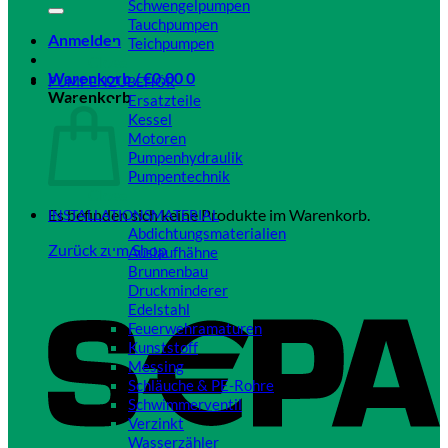
Schwengelpumpen
Tauchpumpen
Anmelden
Teichpumpen
Close
Warenkorb /
€
0,00
0
PUMPENZUBEHÖR
Warenkorb
Ersatzteile
Kessel
Motoren
Pumpenhydraulik
Pumpentechnik
Close
Es befinden sich keine Produkte im Warenkorb.
INSTALLATIONSMATERIAL
Abdichtungsmaterialien
Zurück zum Shop
Auslaufhähne
Brunnenbau
Druckminderer
Edelstahl
Feuerwehramaturen
Kunststoff
Messing
Schläuche & PE-Rohre
Schwimmerventil
Verzinkt
Wasserzähler