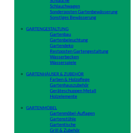
Schläuche
Schlauchwagen
Sonderposten Gartenbewässerung
Sonstiges Bewässerung
Close
GARTENGESTALTUNG
Gartenbau
Gartenbeleuchtung
Gartendeko
Restposten Gartengestaltung
Wasserbecken
Wasserspiele
Close
GARTENHÄUSER & ZUBEHÖR
Farben & Holzpflege
Gartenhauszubehör
Geräteschuppen Metall
Holzelemente
Close
GARTENMÖBEL
Gartenmöbel-Auflagen
Gartenstühle
Gartentische
Grill & Zubehör