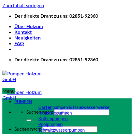
Zum Inhalt springen
Der direkte Draht zu uns: 02851-92360
Über Holzum
Kontakt
Neuigkeiten
FAQ
Der direkte Draht zu uns: 02851-92360
Menu
PUMPEN
Gartenpumpen & Hauswasserwerke
Suchen nach:
Industriepumpen
Kolbenpumpen
Poolpumpen
Suchen nach:
Schmutzwasserpumpen