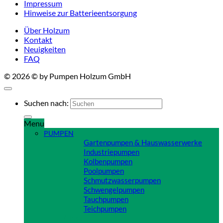
Impressum
Hinweise zur Batterieentsorgung
Über Holzum
Kontakt
Neuigkeiten
FAQ
© 2026 © by Pumpen Holzum GmbH
Suchen nach:
Menu
PUMPEN
Gartenpumpen & Hauswasserwerke
Industriepumpen
Kolbenpumpen
Poolpumpen
Schmutzwasserpumpen
Schwengelpumpen
Tauchpumpen
Teichpumpen
Close