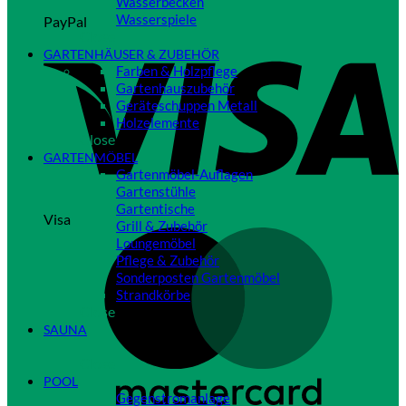
Wasserbecken
Wasserspiele
PayPal
Close
GARTENHÄUSER & ZUBEHÖR
Farben & Holzpflege
Gartenhauszubehör
Geräteschuppen Metall
Holzelemente
Close
GARTENMÖBEL
Gartenmöbel-Auflagen
Gartenstühle
Gartentische
Visa
Grill & Zubehör
Loungemöbel
Pflege & Zubehör
Sonderposten Gartenmöbel
Strandkörbe
Close
SAUNA
Close
POOL
Gegenstromanlage