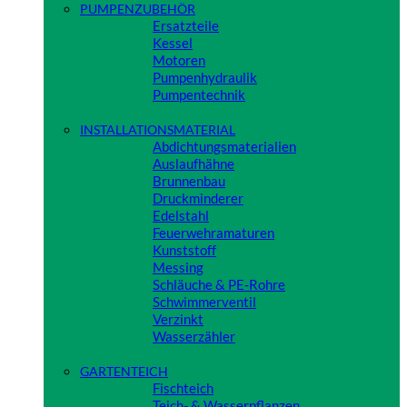
PUMPENZUBEHÖR
Ersatzteile
Kessel
Motoren
Pumpenhydraulik
Pumpentechnik
Close
INSTALLATIONSMATERIAL
Abdichtungsmaterialien
Auslaufhähne
Brunnenbau
Druckminderer
Edelstahl
Feuerwehramaturen
Kunststoff
Messing
Schläuche & PE-Rohre
Schwimmerventil
Verzinkt
Wasserzähler
Close
GARTENTEICH
Fischteich
Teich- & Wasserpflanzen