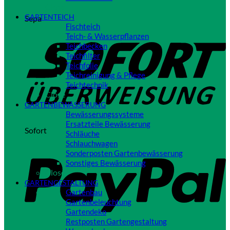
Close
GARTENTEICH
Sepa
Fischteich
Teich- & Wasserpflanzen
Teichbecken
Teichfilter
Teichfolie
Teichreinigung & Pflege
Teichtechnik
Close
GARTENBEWÄSSERUNG
Bewässerungssysteme
Ersatzteile Bewässerung
Sofort
Schläuche
Schlauchwagen
Sonderposten Gartenbewässerung
Sonstiges Bewässerung
Close
GARTENGESTALTUNG
Gartenbau
Gartenbeleuchtung
Gartendeko
Restposten Gartengestaltung