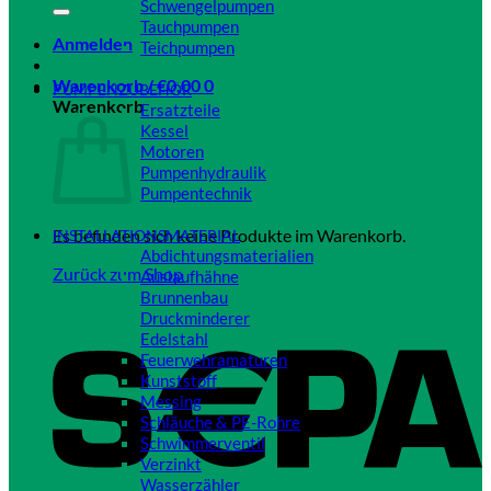
Schwengelpumpen
Tauchpumpen
Anmelden
Teichpumpen
Close
Warenkorb /
€
0,00
0
PUMPENZUBEHÖR
Warenkorb
Ersatzteile
Kessel
Motoren
Pumpenhydraulik
Pumpentechnik
Close
Es befinden sich keine Produkte im Warenkorb.
INSTALLATIONSMATERIAL
Abdichtungsmaterialien
Zurück zum Shop
Auslaufhähne
Brunnenbau
Druckminderer
Edelstahl
Feuerwehramaturen
Kunststoff
Messing
Schläuche & PE-Rohre
Schwimmerventil
Verzinkt
Wasserzähler