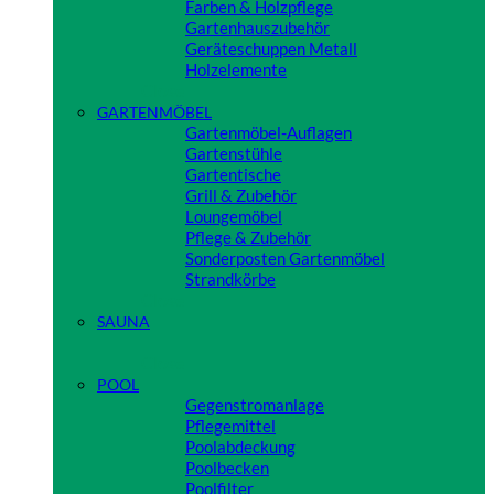
Farben & Holzpflege
Gartenhauszubehör
Geräteschuppen Metall
Holzelemente
Close
GARTENMÖBEL
Gartenmöbel-Auflagen
Gartenstühle
Gartentische
Grill & Zubehör
Loungemöbel
Pflege & Zubehör
Sonderposten Gartenmöbel
Strandkörbe
Close
SAUNA
Close
POOL
Gegenstromanlage
Pflegemittel
Poolabdeckung
Poolbecken
Poolfilter