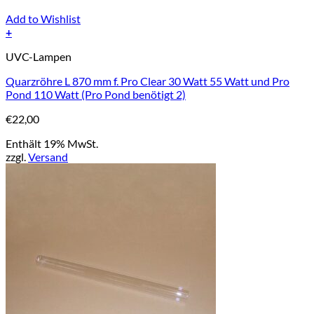
Add to Wishlist
+
UVC-Lampen
Quarzröhre L 870 mm f. Pro Clear 30 Watt 55 Watt und Pro
Pond 110 Watt (Pro Pond benötigt 2)
€
22,00
Enthält 19% MwSt.
zzgl.
Versand