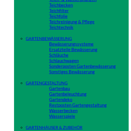
Teichbecken
Teichfilter
Teichfolie
Teichreinigung & Pflege
Teichtechnik
Close
GARTENBEWÄSSERUNG
Bewässerungssysteme
Ersatzteile Bewässerung
Schläuche
Schlauchwagen
Sonderposten Gartenbewässerung
Sonstiges Bewässerung
Close
GARTENGESTALTUNG
Gartenbau
Gartenbeleuchtung
Gartendeko
Restposten Gartengestaltung
Wasserbecken
Wasserspiele
Close
GARTENHÄUSER & ZUBEHÖR