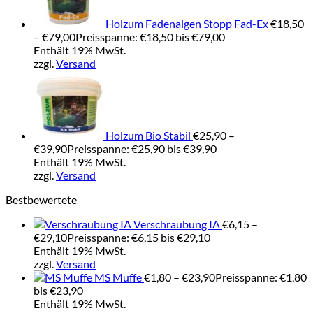
Holzum Fadenalgen Stopp Fad-Ex
€
18,50
–
€
79,00
Preisspanne: €18,50 bis €79,00
Enthält 19% MwSt.
zzgl.
Versand
Holzum Bio Stabil
€
25,90
–
€
39,90
Preisspanne: €25,90 bis €39,90
Enthält 19% MwSt.
zzgl.
Versand
Bestbewertete
Verschraubung IA
€
6,15
–
€
29,10
Preisspanne: €6,15 bis €29,10
Enthält 19% MwSt.
zzgl.
Versand
MS Muffe
€
1,80
–
€
23,90
Preisspanne: €1,80
bis €23,90
Enthält 19% MwSt.