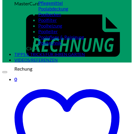
Pflegemittel
MasterCard
Poolabdeckung
Poolbecken
Poolfilter
Poolheizung
Poolleiter
Poolpflege & Reinigung
Pooltechnik
Close
TIPPS & TRICKS FÜR IHREN GARTEN
VIDEOS/REFERENZEN
Rechung
0