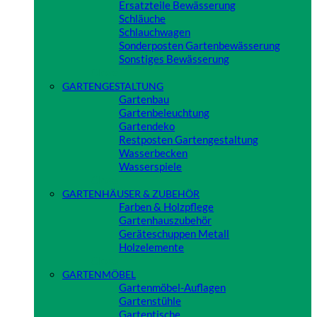
Ersatzteile Bewässerung
Schläuche
Schlauchwagen
Sonderposten Gartenbewässerung
Sonstiges Bewässerung
Close
GARTENGESTALTUNG
Gartenbau
Gartenbeleuchtung
Gartendeko
Restposten Gartengestaltung
Wasserbecken
Wasserspiele
Close
GARTENHÄUSER & ZUBEHÖR
Farben & Holzpflege
Gartenhauszubehör
Geräteschuppen Metall
Holzelemente
Close
GARTENMÖBEL
Gartenmöbel-Auflagen
Gartenstühle
Gartentische