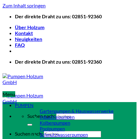
Zum Inhalt springen
Der direkte Draht zu uns: 02851-92360
Über Holzum
Kontakt
Neuigkeiten
FAQ
Der direkte Draht zu uns: 02851-92360
Menu
PUMPEN
Gartenpumpen & Hauswasserwerke
Suchen nach:
Industriepumpen
Kolbenpumpen
Poolpumpen
Suchen nach:
Schmutzwasserpumpen