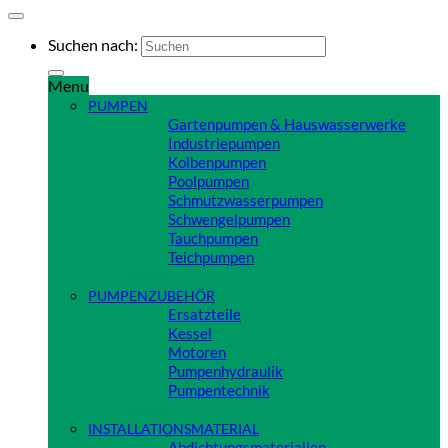
Suchen nach:
Menu
PUMPEN
Gartenpumpen & Hauswasserwerke
Industriepumpen
Kolbenpumpen
Poolpumpen
Schmutzwasserpumpen
Schwengelpumpen
Tauchpumpen
Teichpumpen
Close
PUMPENZUBEHÖR
Ersatzteile
Kessel
Motoren
Pumpenhydraulik
Pumpentechnik
Close
INSTALLATIONSMATERIAL
Abdichtungsmaterialien