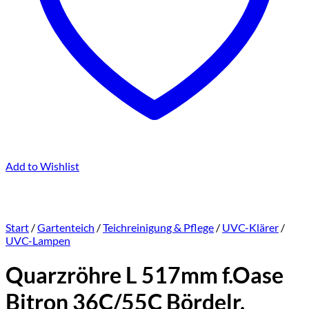
Add to Wishlist
Start
/
Gartenteich
/
Teichreinigung & Pflege
/
UVC-Klärer
/
UVC-Lampen
Quarzröhre L 517mm f.Oase
Bitron 36C/55C Bördelr.