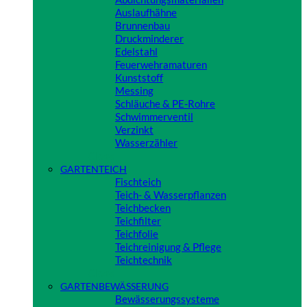
Auslaufhähne
Brunnenbau
Druckminderer
Edelstahl
Feuerwehramaturen
Kunststoff
Messing
Schläuche & PE-Rohre
Schwimmerventil
Verzinkt
Wasserzähler
Close
GARTENTEICH
Fischteich
Teich- & Wasserpflanzen
Teichbecken
Teichfilter
Teichfolie
Teichreinigung & Pflege
Teichtechnik
Close
GARTENBEWÄSSERUNG
Bewässerungssysteme