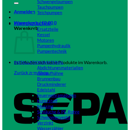
Schwengelpumpen
Tauchpumpen
Anmelden
Teichpumpen
Close
Warenkorb /
€
0,00
0
PUMPENZUBEHÖR
Warenkorb
Ersatzteile
Kessel
Motoren
Pumpenhydraulik
Pumpentechnik
Close
Es befinden sich keine Produkte im Warenkorb.
INSTALLATIONSMATERIAL
Abdichtungsmaterialien
Zurück zum Shop
Auslaufhähne
Brunnenbau
Druckminderer
Edelstahl
Feuerwehramaturen
Kunststoff
Messing
Schläuche & PE-Rohre
Schwimmerventil
Verzinkt
Wasserzähler