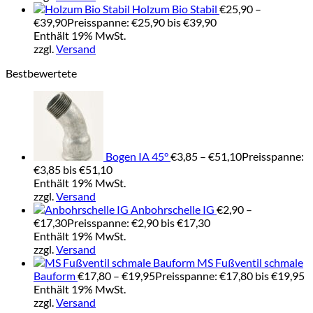
Holzum Bio Stabil
€
25,90
–
€
39,90
Preisspanne: €25,90 bis €39,90
Enthält 19% MwSt.
zzgl.
Versand
Bestbewertete
Bogen IA 45°
€
3,85
–
€
51,10
Preisspanne:
€3,85 bis €51,10
Enthält 19% MwSt.
zzgl.
Versand
Anbohrschelle IG
€
2,90
–
€
17,30
Preisspanne: €2,90 bis €17,30
Enthält 19% MwSt.
zzgl.
Versand
MS Fußventil schmale
Bauform
€
17,80
–
€
19,95
Preisspanne: €17,80 bis €19,95
Enthält 19% MwSt.
zzgl.
Versand