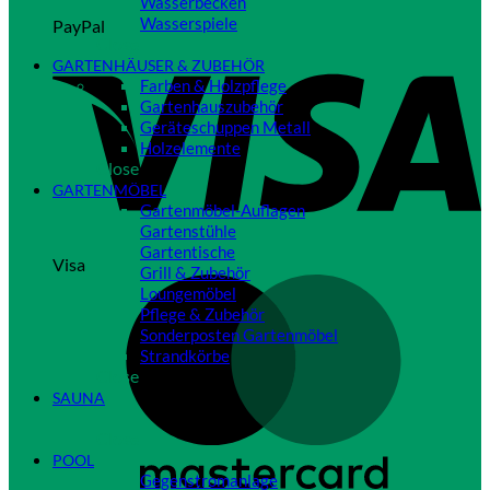
Wasserbecken
Wasserspiele
PayPal
Close
GARTENHÄUSER & ZUBEHÖR
Farben & Holzpflege
Gartenhauszubehör
Geräteschuppen Metall
Holzelemente
Close
GARTENMÖBEL
Gartenmöbel-Auflagen
Gartenstühle
Gartentische
Visa
Grill & Zubehör
Loungemöbel
Pflege & Zubehör
Sonderposten Gartenmöbel
Strandkörbe
Close
SAUNA
Close
POOL
Gegenstromanlage