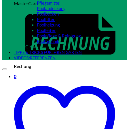
Pflegemittel
MasterCard
Poolabdeckung
Poolbecken
Poolfilter
Poolheizung
Poolleiter
Poolpflege & Reinigung
Pooltechnik
Close
TIPPS & TRICKS FÜR IHREN GARTEN
VIDEOS/REFERENZEN
Rechung
0