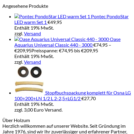
Angesehene Produkte
Pontec PondoStar
LED warm Set 1
€
49,95
Enthält 19% MwSt.
zzgl.
Versand
Oase
Aquarius Universal Classic 440 - 3000
€
74,95
–
€
209,95
Preisspanne: €74,95 bis €209,95
Enthält 19% MwSt.
zzgl.
Versand
Stopfbuchspackung komplett für Osna LG
100+200+LN 1/2 L 2-2,5+LG1/2
€
27,70
Enthält 19% MwSt.
zzgl. 3,00 Euro Versand.
Über Holzum
Herzlich willkommen auf unserer Website. Seit Gründung im
Jahre 1976, sind wir Ihr zuverlässiger und erfahrener Partner,