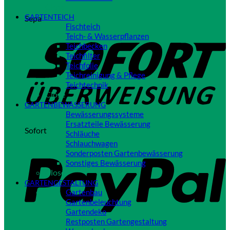
Close
GARTENTEICH
Sepa
Fischteich
Teich- & Wasserpflanzen
Teichbecken
Teichfilter
Teichfolie
Teichreinigung & Pflege
Teichtechnik
Close
GARTENBEWÄSSERUNG
Bewässerungssysteme
Ersatzteile Bewässerung
Sofort
Schläuche
Schlauchwagen
Sonderposten Gartenbewässerung
Sonstiges Bewässerung
Close
GARTENGESTALTUNG
Gartenbau
Gartenbeleuchtung
Gartendeko
Restposten Gartengestaltung