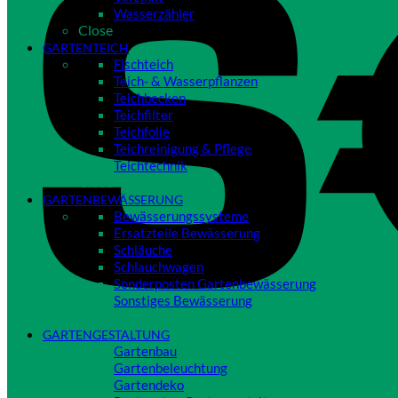
Wasserzähler
Close
GARTENTEICH
Fischteich
Teich- & Wasserpflanzen
Teichbecken
Teichfilter
Teichfolie
Teichreinigung & Pflege
Teichtechnik
Close
GARTENBEWÄSSERUNG
Bewässerungssysteme
Ersatzteile Bewässerung
Schläuche
Schlauchwagen
Sonderposten Gartenbewässerung
Sonstiges Bewässerung
Close
GARTENGESTALTUNG
Gartenbau
Gartenbeleuchtung
Gartendeko