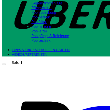
Gegenstromanlage
Pflegemittel
Poolabdeckung
Poolbecken
Poolfilter
Poolheizung
Poolleiter
Poolpflege & Reinigung
Pooltechnik
Close
TIPPS & TRICKS FÜR IHREN GARTEN
VIDEOS/REFERENZEN
Sofort