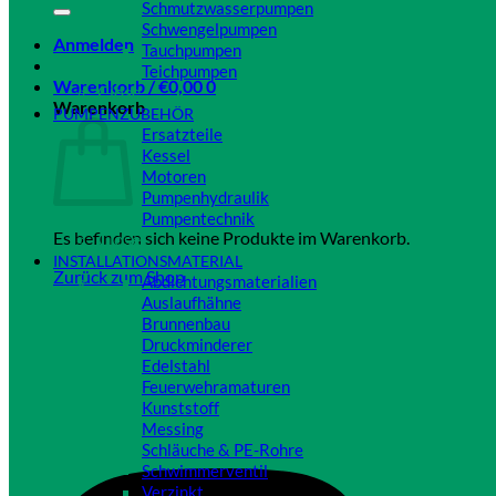
Schmutzwasserpumpen
Schwengelpumpen
Anmelden
Tauchpumpen
Teichpumpen
Warenkorb /
€
0,00
0
Close
Warenkorb
PUMPENZUBEHÖR
Ersatzteile
Kessel
Motoren
Pumpenhydraulik
Pumpentechnik
Es befinden sich keine Produkte im Warenkorb.
Close
INSTALLATIONSMATERIAL
Zurück zum Shop
Abdichtungsmaterialien
Auslaufhähne
Brunnenbau
Druckminderer
Edelstahl
Feuerwehramaturen
Kunststoff
Messing
Schläuche & PE-Rohre
Schwimmerventil
Verzinkt