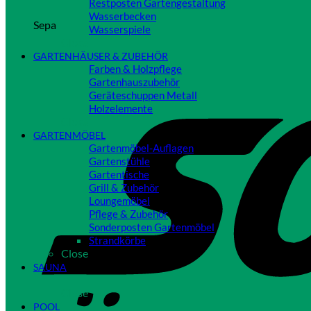
Restposten Gartengestaltung
Wasserbecken
Sepa
Wasserspiele
Close
GARTENHÄUSER & ZUBEHÖR
Farben & Holzpflege
Gartenhauszubehör
Geräteschuppen Metall
Holzelemente
Close
GARTENMÖBEL
Gartenmöbel-Auflagen
Gartenstühle
Gartentische
Grill & Zubehör
Loungemöbel
Pflege & Zubehör
Sonderposten Gartenmöbel
Strandkörbe
Close
SAUNA
Close
POOL