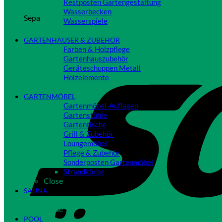
Restposten Gartengestaltung
Wasserbecken
Sepa
Wasserspiele
Close
GARTENHÄUSER & ZUBEHÖR
Farben & Holzpflege
Gartenhauszubehör
Geräteschuppen Metall
Holzelemente
Close
GARTENMÖBEL
Gartenmöbel-Auflagen
Gartenstühle
Gartentische
Grill & Zubehör
Loungemöbel
Pflege & Zubehör
Sonderposten Gartenmöbel
Strandkörbe
Close
SAUNA
Close
POOL