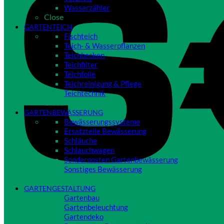
Wasserzähler
Close
GARTENTEICH
Fischteich
Teich- & Wasserpflanzen
Teichbecken
Teichfilter
Teichfolie
Teichreinigung & Pflege
Teichtechnik
Close
GARTENBEWÄSSERUNG
Bewässerungssysteme
Ersatzteile Bewässerung
Schläuche
Schlauchwagen
Sonderposten Gartenbewässerung
Sonstiges Bewässerung
Close
GARTENGESTALTUNG
Gartenbau
Gartenbeleuchtung
Gartendeko