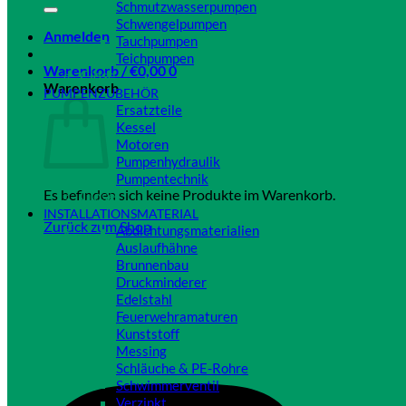
Schmutzwasserpumpen
Schwengelpumpen
Anmelden
Tauchpumpen
Teichpumpen
Warenkorb /
€
0,00
0
Close
Warenkorb
PUMPENZUBEHÖR
Ersatzteile
Kessel
Motoren
Pumpenhydraulik
Pumpentechnik
Es befinden sich keine Produkte im Warenkorb.
Close
INSTALLATIONSMATERIAL
Zurück zum Shop
Abdichtungsmaterialien
Auslaufhähne
Brunnenbau
Druckminderer
Edelstahl
Feuerwehramaturen
Kunststoff
Messing
Schläuche & PE-Rohre
Schwimmerventil
Verzinkt