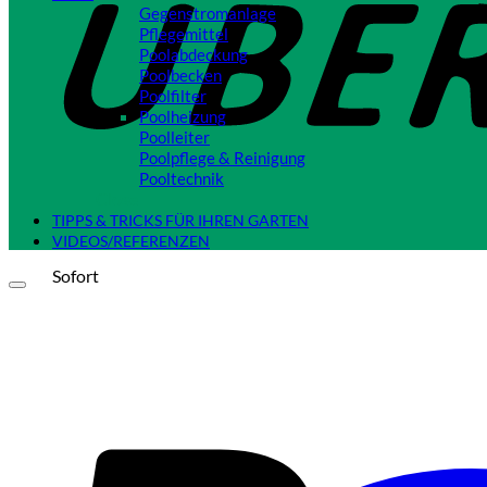
Gegenstromanlage
Pflegemittel
Poolabdeckung
Poolbecken
Poolfilter
Poolheizung
Poolleiter
Poolpflege & Reinigung
Pooltechnik
Close
TIPPS & TRICKS FÜR IHREN GARTEN
VIDEOS/REFERENZEN
Sofort