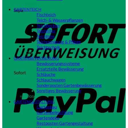
Close
GARTENTEICH
Sepa
Fischteich
Teich- & Wasserpflanzen
Teichbecken
Teichfilter
Teichfolie
Teichreinigung & Pflege
Teichtechnik
Close
GARTENBEWÄSSERUNG
Bewässerungssysteme
Ersatzteile Bewässerung
Sofort
Schläuche
Schlauchwagen
Sonderposten Gartenbewässerung
Sonstiges Bewässerung
Close
GARTENGESTALTUNG
Gartenbau
Gartenbeleuchtung
Gartendeko
Restposten Gartengestaltung