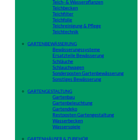
Teich- & Wasserpflanzen
Teichbecken
Teichfilter
Teichfolie
Teichreinigung & Pflege
Teichtechnik
Close
GARTENBEWÄSSERUNG
Bewässerungssysteme
Ersatzteile Bewässerung
Schläuche
Schlauchwagen
Sonderposten Gartenbewässerung
Sonstiges Bewässerung
Close
GARTENGESTALTUNG
Gartenbau
Gartenbeleuchtung
Gartendeko
Restposten Gartengestaltung
Wasserbecken
Wasserspiele
Close
GARTENHÄUSER & ZUBEHÖR