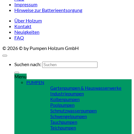
Impressum
Hinweise zur Batterieentsorgung
Über Holzum
Kontakt
Neuigkeiten
FAQ
© 2026 © by Pumpen Holzum GmbH
Suchen nach:
Menu
PUMPEN
Gartenpumpen & Hauswasserwerke
Industriepumpen
Kolbenpumpen
Poolpumpen
Schmutzwasserpumpen
Schwengelpumpen
Tauchpumpen
Teichpumpen
Close