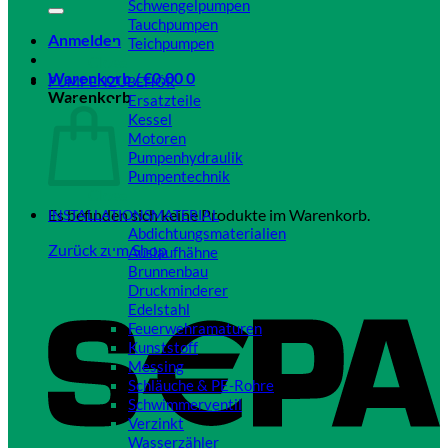
Schwengelpumpen
Tauchpumpen
Anmelden
Teichpumpen
Close
Warenkorb /
€
0,00
0
PUMPENZUBEHÖR
Warenkorb
Ersatzteile
Kessel
Motoren
Pumpenhydraulik
Pumpentechnik
Close
Es befinden sich keine Produkte im Warenkorb.
INSTALLATIONSMATERIAL
Abdichtungsmaterialien
Zurück zum Shop
Auslaufhähne
Brunnenbau
Druckminderer
Edelstahl
Feuerwehramaturen
Kunststoff
Messing
Schläuche & PE-Rohre
Schwimmerventil
Verzinkt
Wasserzähler