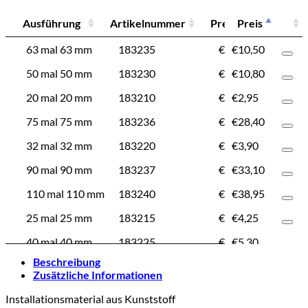
Ausführung
Artikelnummer
Preis
Preis
Ausführung
Artikelnummer
Preis
63 mal 63 mm
183235
€
10,50
€
10,50
50 mal 50 mm
183230
€
10,80
€
10,80
20 mal 20 mm
183210
€
2,95
€
2,95
75 mal 75 mm
183236
€
28,40
€
28,40
32 mal 32 mm
183220
€
3,90
€
3,90
90 mal 90 mm
183237
€
33,10
€
33,10
110 mal 110 mm
183240
€
38,95
€
38,95
25 mal 25 mm
183215
€
4,25
€
4,25
40 mal 40 mm
183225
€
5,30
€
5,30
Beschreibung
Zusätzliche Informationen
Installationsmaterial aus Kunststoff