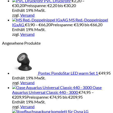
PVC Druckrohr
€
2,20
–
€
30,20
Preisspanne: €2,20 bis €30,20
Enthält 19% MwSt.
zzgl.
Versand
MS Red.-Doppelnippel
IGxAG
€
3,90
–
€
66,20
Preisspanne: €3,90 bis €66,20
Enthält 19% MwSt.
zzgl.
Versand
Angesehene Produkte
Pontec PondoStar LED warm Set 1
€
49,95
Enthält 19% MwSt.
zzgl.
Versand
Oase
Aquarius Universal Classic 440 - 3000
€
74,95
–
€
209,95
Preisspanne: €74,95 bis €209,95
Enthält 19% MwSt.
zzgl.
Versand