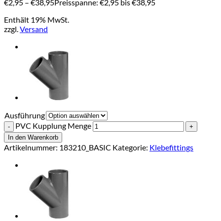
€
2,95
–
€
38,95
Preisspanne: €2,95 bis €38,95
Enthält 19% MwSt.
zzgl.
Versand
Ausführung
PVC Kupplung Menge
In den Warenkorb
Artikelnummer:
183210_BASIC
Kategorie:
Klebefittings