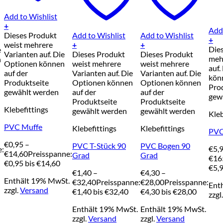
Add to Wishlist
+
Add 
Dieses Produkt
Add to Wishlist
Add to Wishlist
+
weist mehrere
+
+
Die
e
Varianten auf. Die
Dieses Produkt
Dieses Produkt
meh
n
Optionen können
weist mehrere
weist mehrere
auf.
auf der
Varianten auf. Die
Varianten auf. Die
kön
Produktseite
Optionen können
Optionen können
Pro
gewählt werden
auf der
auf der
gew
Produktseite
Produktseite
Klebefittings
gewählt werden
gewählt werden
Kleb
PVC Muffe
Klebefittings
Klebefittings
PVC
€
0,95
–
PVC T-Stück 90
PVC Bogen 90
€
5,
e:
€
14,60
Preisspanne:
Grad
Grad
€
16
€0,95 bis €14,60
€5,9
€
1,40
–
€
4,30
–
Enthält 19% MwSt.
€
32,40
Preisspanne:
€
28,00
Preisspanne:
Ent
zzgl.
Versand
€1,40 bis €32,40
€4,30 bis €28,00
zzgl
Enthält 19% MwSt.
Enthält 19% MwSt.
zzgl.
Versand
zzgl.
Versand