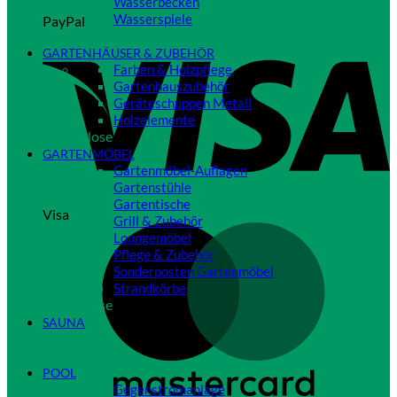
Wasserbecken
Wasserspiele
PayPal
Close
GARTENHÄUSER & ZUBEHÖR
Farben & Holzpflege
Gartenhauszubehör
Geräteschuppen Metall
Holzelemente
Close
GARTENMÖBEL
Gartenmöbel-Auflagen
Gartenstühle
Gartentische
Visa
Grill & Zubehör
Loungemöbel
Pflege & Zubehör
Sonderposten Gartenmöbel
Strandkörbe
Close
SAUNA
Close
POOL
Gegenstromanlage