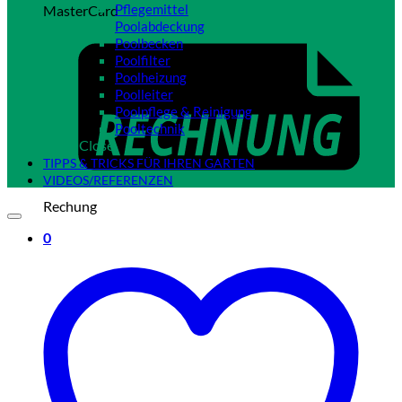
Pflegemittel
MasterCard
Poolabdeckung
Poolbecken
Poolfilter
Poolheizung
Poolleiter
Poolpflege & Reinigung
Pooltechnik
Close
TIPPS & TRICKS FÜR IHREN GARTEN
VIDEOS/REFERENZEN
Rechung
0