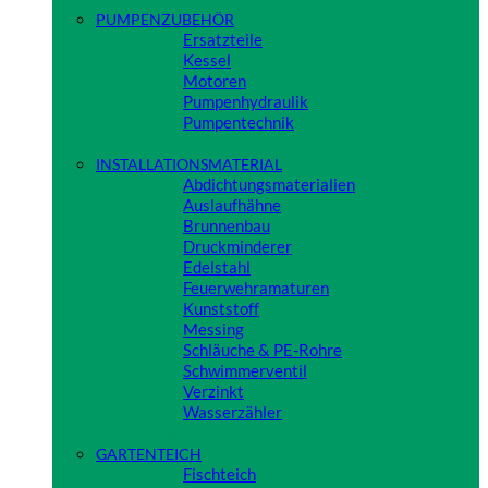
PUMPENZUBEHÖR
Ersatzteile
Kessel
Motoren
Pumpenhydraulik
Pumpentechnik
Close
INSTALLATIONSMATERIAL
Abdichtungsmaterialien
Auslaufhähne
Brunnenbau
Druckminderer
Edelstahl
Feuerwehramaturen
Kunststoff
Messing
Schläuche & PE-Rohre
Schwimmerventil
Verzinkt
Wasserzähler
Close
GARTENTEICH
Fischteich