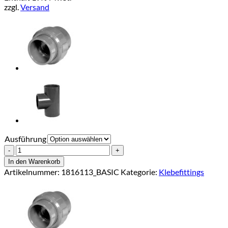
zzgl.
Versand
€165,00
Ausführung
PVC
T-
In den Warenkorb
Stück
Artikelnummer:
1816113_BASIC
Kategorie:
Klebefittings
45
Grad
Menge