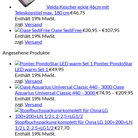
Velda Kescher eckig 46cm mit
Teleskopstiel max. 180 cm
€
46,75
Enthält 19% MwSt.
zzgl.
Versand
Preisspa
Oase SediFree
€
20,95
–
€
107,95
€20,95
Enthält 19% MwSt.
bis
zzgl.
Versand
€107,95
Angesehene Produkte
Pontec PondoStar
LED warm Set 1
€
49,95
Enthält 19% MwSt.
zzgl.
Versand
Oase
Pr
Aquarius Universal Classic 440 - 3000
€
74,95
–
€
209,95
€7
Enthält 19% MwSt.
bi
zzgl.
Versand
€2
Stopfbuchspackung komplett für Osna LG 100+200+LN
1/2 L 2-2,5+LG1/2
€
27,70
Enthält 19% MwSt.