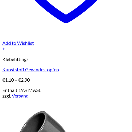
Add to Wishlist
+
Dieses
Klebefittings
Produkt
weist
Kunststoff Gewindestopfen
mehrere
Varianten
Preisspanne:
€
1,10
–
€
2,90
auf.
€1,10
Die
Enthält 19% MwSt.
bis
Optionen
zzgl.
Versand
€2,90
können
auf
der
Produktseite
gewählt
werden