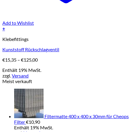
Add to Wishlist
+
Dieses
Klebefittings
Produkt
weist
Kunststoff Rückschlagventil
mehrere
Varianten
Preisspanne:
€
15,35
–
€
125,00
auf.
€15,35
Die
Enthält 19% MwSt.
bis
Optionen
zzgl.
Versand
€125,00
können
Meist verkauft
auf
der
Produktseite
gewählt
werden
Filtermatte 400 x 400 x 30mm für Cheops
Filter
€
10,90
Enthält 19% MwSt.