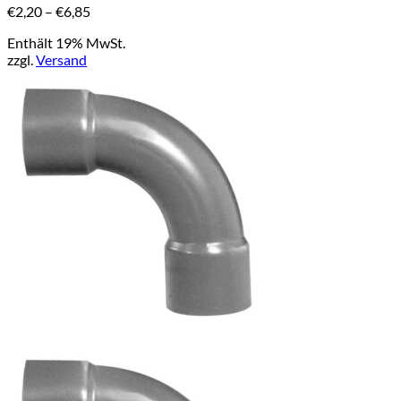
Varianten
Preisspanne:
€
2,20
–
€
6,85
auf.
€2,20
Die
Enthält 19% MwSt.
bis
Optionen
zzgl.
Versand
€6,85
können
auf
der
Produktseite
gewählt
werden