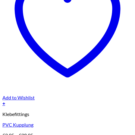
Add to Wishlist
+
Dieses
Klebefittings
Produkt
weist
PVC Kupplung
mehrere
Varianten
Preisspanne: