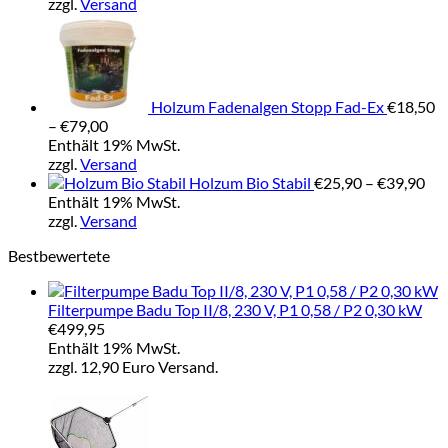
zzgl.
Versand
Holzum Fadenalgen Stopp Fad-Ex
€
18,50
Preisspanne:
–
€
79,00
€18,50
Enthält 19% MwSt.
bis
zzgl.
Versand
€79,00
Pre
Holzum Bio Stabil
€
25,90
–
€
39,90
€25
Enthält 19% MwSt.
bis
zzgl.
Versand
€39
Bestbewertete
Filterpumpe Badu Top II/8, 230 V, P1 0,58 / P2 0,30 kW
€
499,95
Enthält 19% MwSt.
zzgl. 12,90 Euro Versand.