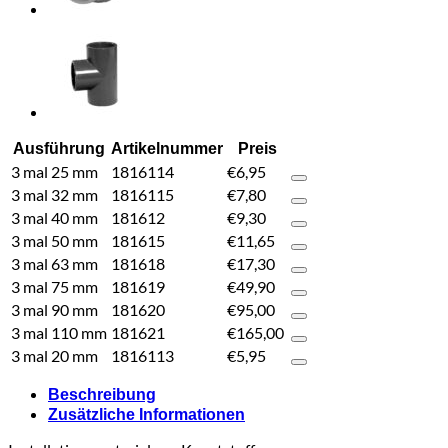
Ausführung
Artikelnummer
Preis
3 mal 25 mm
1816114
€
6,95
3 mal 32 mm
1816115
€
7,80
3 mal 40 mm
181612
€
9,30
3 mal 50 mm
181615
€
11,65
3 mal 63 mm
181618
€
17,30
3 mal 75 mm
181619
€
49,90
3 mal 90 mm
181620
€
95,00
3 mal 110 mm
181621
€
165,00
3 mal 20 mm
1816113
€
5,95
Beschreibung
Zusätzliche Informationen