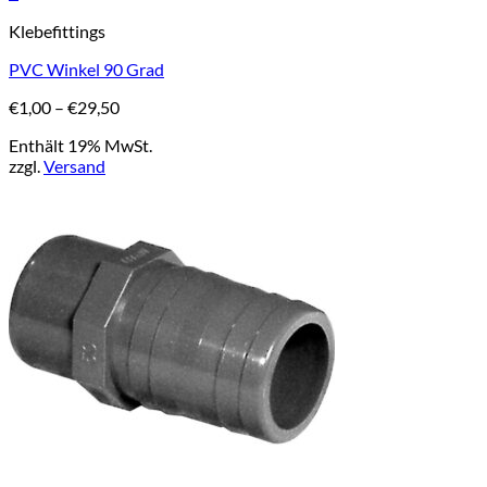
Dieses
Klebefittings
Produkt
weist
PVC Winkel 90 Grad
mehrere
Varianten
Preisspanne:
€
1,00
–
€
29,50
auf.
€1,00
Die
Enthält 19% MwSt.
bis
Optionen
zzgl.
Versand
€29,50
können
auf
der
Produktseite
gewählt
werden