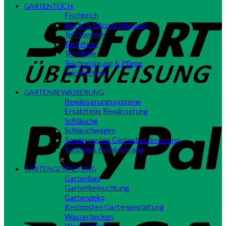
GARTENTEICH
S
Fischteich
Teich- & Wasserpflanzen
Teichbecken
Teichfilter
Teichfolie
Teichreinigung & Pflege
Teichtechnik
Close
GARTENBEWÄSSERUNG
Bewässerungssysteme
P
Ersatzteile Bewässerung
Schläuche
Schlauchwagen
Sonderposten Gartenbewässerung
Sonstiges Bewässerung
Close
GARTENGESTALTUNG
Gartenbau
Gartenbeleuchtung
Gartendeko
Restposten Gartengestaltung
V
Wasserbecken