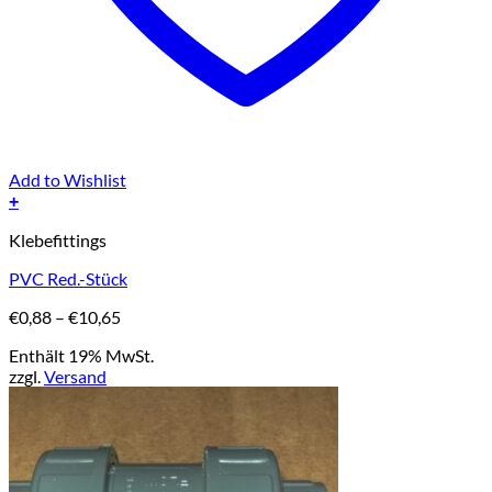
Add to Wishlist
+
Dieses
Klebefittings
Produkt
weist
PVC Red.-Stück
mehrere
Varianten
Preisspanne:
€
0,88
–
€
10,65
auf.
€0,88
Die
Enthält 19% MwSt.
bis
Optionen
zzgl.
Versand
€10,65
können
auf
der
Produktseite
gewählt