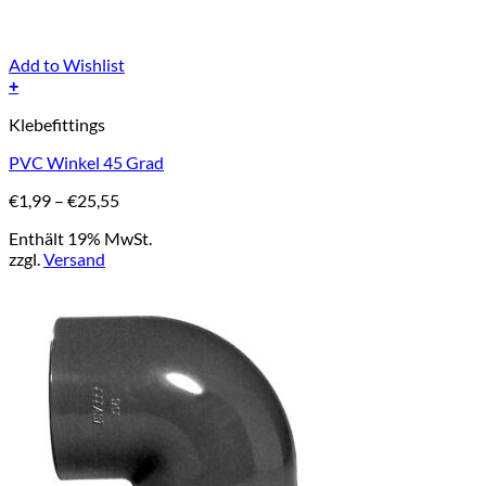
Add to Wishlist
+
Dieses
Klebefittings
Produkt
weist
PVC Winkel 45 Grad
mehrere
Varianten
Preisspanne:
€
1,99
–
€
25,55
auf.
€1,99
Die
Enthält 19% MwSt.
bis
Optionen
zzgl.
Versand
€25,55
können
auf
der
Produktseite
gewählt
werden