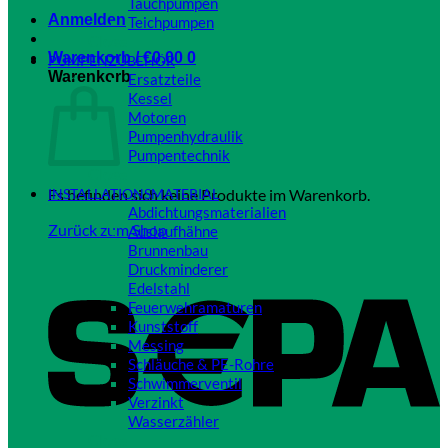
Tauchpumpen
Anmelden
Teichpumpen
Close
Warenkorb /
€
0,00
0
PUMPENZUBEHÖR
Warenkorb
Ersatzteile
Kessel
Motoren
Pumpenhydraulik
Pumpentechnik
Close
Es befinden sich keine Produkte im Warenkorb.
INSTALLATIONSMATERIAL
Abdichtungsmaterialien
Zurück zum Shop
Auslaufhähne
Brunnenbau
S
Druckminderer
Edelstahl
Feuerwehramaturen
Kunststoff
Messing
Schläuche & PE-Rohre
Schwimmerventil
Verzinkt
Wasserzähler
Close