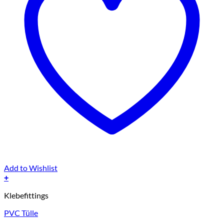
Add to Wishlist
+
Dieses
Klebefittings
Produkt
weist
PVC Tülle
mehrere