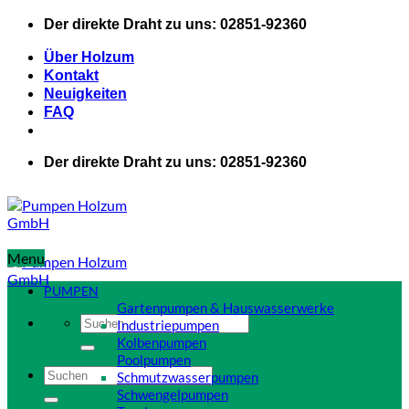
Zum
Der direkte Draht zu uns: 02851-92360
Inhalt
springen
Über Holzum
Kontakt
Neuigkeiten
FAQ
Der direkte Draht zu uns: 02851-92360
Menu
PUMPEN
Gartenpumpen & Hauswasserwerke
Suchen
Industriepumpen
nach:
Kolbenpumpen
Poolpumpen
Suchen
Schmutzwasserpumpen
nach:
Schwengelpumpen