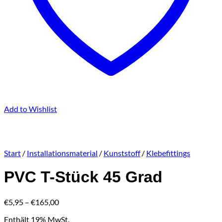
Add to Wishlist
Start
/
Installationsmaterial
/
Kunststoff
/
Klebefittings
PVC T-Stück 45 Grad
Preisspanne:
€
5,95
–
€
165,00
€5,95
Enthält 19% MwSt.
bis