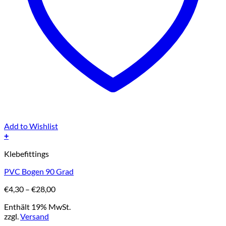
Add to Wishlist
+
Dieses
Klebefittings
Produkt
weist
PVC Bogen 90 Grad
mehrere
Varianten
Preisspanne:
€
4,30
–
€
28,00
auf.
€4,30
Die
Enthält 19% MwSt.
bis
Optionen
zzgl.
Versand
€28,00
können