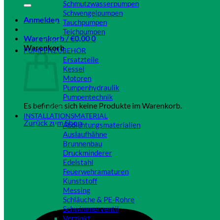
Schmutzwasserpumpen
Schwengelpumpen
Anmelden
Tauchpumpen
Teichpumpen
Warenkorb /
€
0,00
0
Close
Warenkorb
PUMPENZUBEHÖR
Ersatzteile
Kessel
Motoren
Pumpenhydraulik
Pumpentechnik
Es befinden sich keine Produkte im Warenkorb.
Close
INSTALLATIONSMATERIAL
Zurück zum Shop
Abdichtungsmaterialien
Auslaufhähne
Brunnenbau
Druckminderer
Edelstahl
Feuerwehramaturen
Kunststoff
Messing
Schläuche & PE-Rohre
Schwimmerventil
Verzinkt