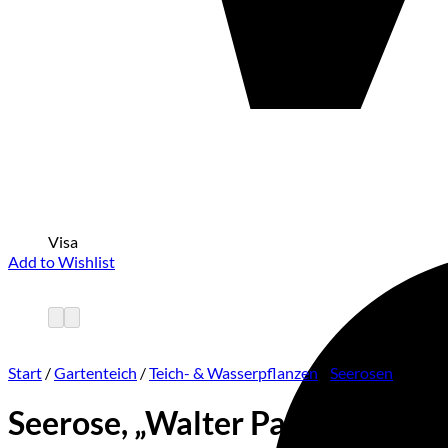
Visa
Add to Wishlist
Start
/
Gartenteich
/
Teich- & Wasserpflanzen
/
Seerosen
Seerose, „Walter Pagels“ im 3l