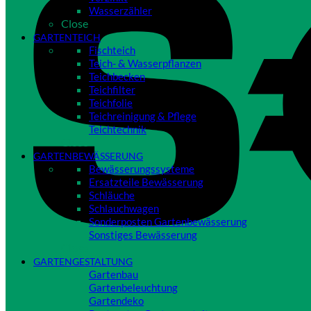
Wasserzähler
Close
GARTENTEICH
Fischteich
Teich- & Wasserpflanzen
Teichbecken
Teichfilter
Teichfolie
Teichreinigung & Pflege
Teichtechnik
Close
GARTENBEWÄSSERUNG
Bewässerungssysteme
Ersatzteile Bewässerung
Schläuche
Schlauchwagen
Sonderposten Gartenbewässerung
Sonstiges Bewässerung
Close
GARTENGESTALTUNG
Gartenbau
Gartenbeleuchtung
Gartendeko