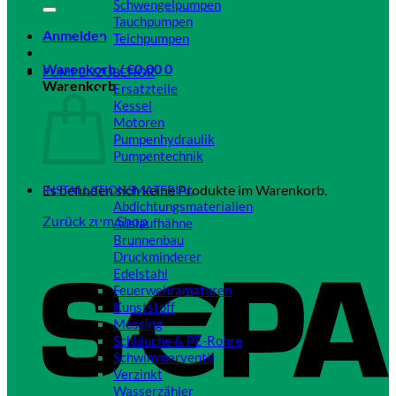
Schwengelpumpen
Tauchpumpen
Anmelden
Teichpumpen
Close
Warenkorb /
€
0,00
0
PUMPENZUBEHÖR
Warenkorb
Ersatzteile
Kessel
Motoren
Pumpenhydraulik
Pumpentechnik
Close
Es befinden sich keine Produkte im Warenkorb.
INSTALLATIONSMATERIAL
Abdichtungsmaterialien
Zurück zum Shop
Auslaufhähne
Brunnenbau
Druckminderer
Edelstahl
Feuerwehramaturen
Kunststoff
Messing
Schläuche & PE-Rohre
Schwimmerventil
Verzinkt
Wasserzähler