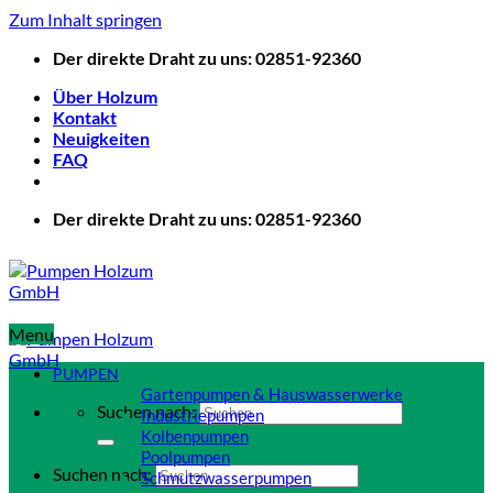
Zum Inhalt springen
Der direkte Draht zu uns: 02851-92360
Über Holzum
Kontakt
Neuigkeiten
FAQ
Der direkte Draht zu uns: 02851-92360
Menu
PUMPEN
Gartenpumpen & Hauswasserwerke
Suchen nach:
Industriepumpen
Kolbenpumpen
Poolpumpen
Suchen nach:
Schmutzwasserpumpen