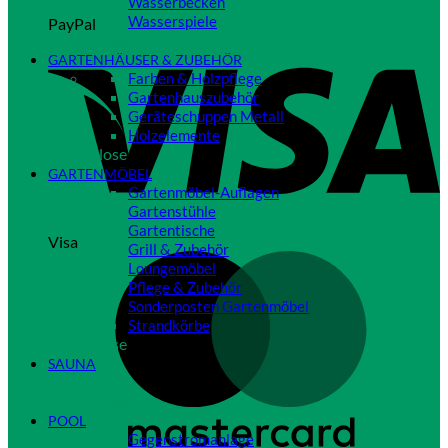
Wasserbecken
Wasserspiele
PayPal
Close
GARTENHÄUSER & ZUBEHÖR
Farben & Holzpflege
Gartenhauszubehör
Geräteschuppen Metall
Holzelemente
Close
GARTENMÖBEL
Gartenmöbel-Auflagen
Gartenstühle
Gartentische
Visa
Grill & Zubehör
Loungemöbel
Pflege & Zubehör
Sonderposten Gartenmöbel
Strandkörbe
Close
SAUNA
Close
POOL
Gegenstromanlage