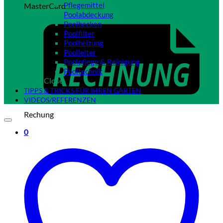
Pflegemittel
MasterCard
Poolabdeckung
Poolbecken
Poolfilter
Poolheizung
Poolleiter
Poolpflege & Reinigung
Pooltechnik
Close
TIPPS & TRICKS FÜR IHREN GARTEN
VIDEOS/REFERENZEN
Rechung
0