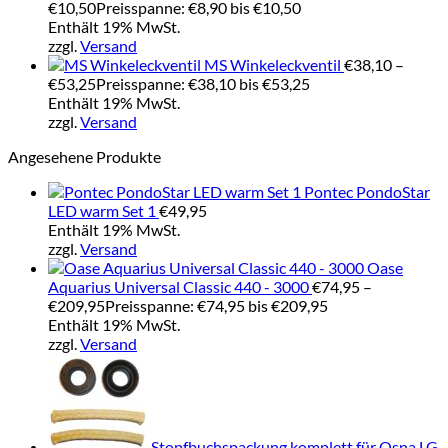
€
10,50
Preisspanne: €8,90 bis €10,50
Enthält 19% MwSt.
zzgl.
Versand
MS Winkeleckventil
€
38,10
–
€
53,25
Preisspanne: €38,10 bis €53,25
Enthält 19% MwSt.
zzgl.
Versand
Angesehene Produkte
Pontec PondoStar
LED warm Set 1
€
49,95
Enthält 19% MwSt.
zzgl.
Versand
Oase
Aquarius Universal Classic 440 - 3000
€
74,95
–
€
209,95
Preisspanne: €74,95 bis €209,95
Enthält 19% MwSt.
zzgl.
Versand
Stopfbuchspackung komplett für Osna LG