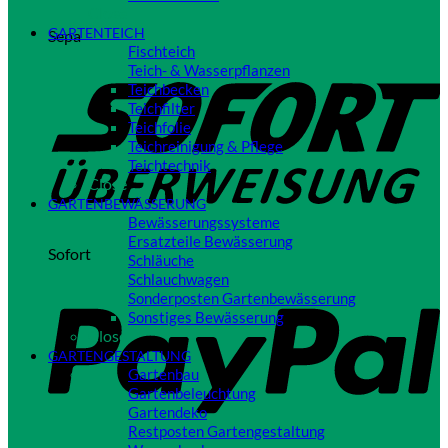
Close
GARTENTEICH
Sepa
Fischteich
Teich- & Wasserpflanzen
Teichbecken
Teichfilter
Teichfolie
Teichreinigung & Pflege
Teichtechnik
Close
GARTENBEWÄSSERUNG
Bewässerungssysteme
Ersatzteile Bewässerung
Sofort
Schläuche
Schlauchwagen
Sonderposten Gartenbewässerung
Sonstiges Bewässerung
Close
GARTENGESTALTUNG
Gartenbau
Gartenbeleuchtung
Gartendeko
Restposten Gartengestaltung