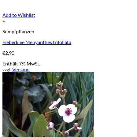
Add to Wishlist
+
Sumpfpflanzen
Fieberklee Menyanthes trifoliata
€
2,90
Enthält 7% MwSt.
zzgl.
Versand