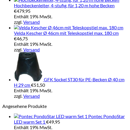
Hochbeckenleiter, 4-stufig, für 1,20 m hohe Becken
€
479,95
Enthält 19% MwSt.
zzgl.
Versand
Velda Kescher Ø 46cm mit Teleskopstiel max. 180 cm
€
46,75
Enthält 19% MwSt.
zzgl.
Versand
GFK Sockel ST30 für PE-Becken Ø 40 cm
H 29 cm
€
51,50
Enthält 19% MwSt.
zzgl.
Versand
Angesehene Produkte
Pontec PondoStar
LED warm Set 1
€
49,95
Enthält 19% MwSt.