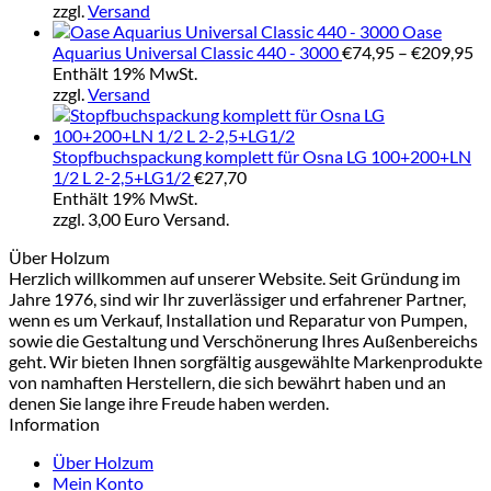
zzgl.
Versand
Oase
Pr
Aquarius Universal Classic 440 - 3000
€
74,95
–
€
209,95
€7
Enthält 19% MwSt.
bi
zzgl.
Versand
€2
Stopfbuchspackung komplett für Osna LG 100+200+LN
1/2 L 2-2,5+LG1/2
€
27,70
Enthält 19% MwSt.
zzgl. 3,00 Euro Versand.
Über Holzum
Herzlich willkommen auf unserer Website. Seit Gründung im
Jahre 1976, sind wir Ihr zuverlässiger und erfahrener Partner,
wenn es um Verkauf, Installation und Reparatur von Pumpen,
sowie die Gestaltung und Verschönerung Ihres Außenbereichs
geht. Wir bieten Ihnen sorgfältig ausgewählte Markenprodukte
von namhaften Herstellern, die sich bewährt haben und an
denen Sie lange ihre Freude haben werden.
Information
Über Holzum
Mein Konto