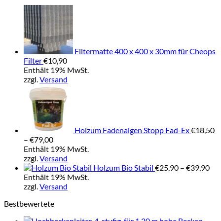
Filtermatte 400 x 400 x 30mm für Cheops
Filter
€
10,90
Enthält 19% MwSt.
zzgl.
Versand
Holzum Fadenalgen Stopp Fad-Ex
€
18,50
Preisspanne:
–
€
79,00
€18,50
Enthält 19% MwSt.
bis
zzgl.
Versand
€79,00
Pre
Holzum Bio Stabil
€
25,90
–
€
39,90
€25
Enthält 19% MwSt.
bis
zzgl.
Versand
€39
Bestbewertete