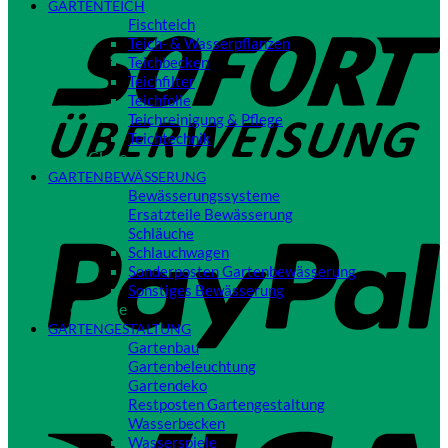
GARTENTEICH
S
Fischteich
Teich- & Wasserpflanzen
Teichbecken
Teichfilter
Teichfolie
Teichreinigung & Pflege
Teichtechnik
Close
GARTENBEWÄSSERUNG
Bewässerungssysteme
P
Ersatzteile Bewässerung
Schläuche
Schlauchwagen
Sonderposten Gartenbewässerung
Sonstiges Bewässerung
Close
GARTENGESTALTUNG
Gartenbau
Gartenbeleuchtung
Gartendeko
Restposten Gartengestaltung
V
Wasserbecken
Wasserspiele