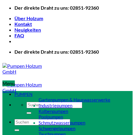
Zum
Der direkte Draht zu uns: 02851-92360
Inhalt
Über Holzum
springen
Kontakt
Neuigkeiten
FAQ
Der direkte Draht zu uns: 02851-92360
Menu
PUMPEN
Gartenpumpen & Hauswasserwerke
Suchen
Industriepumpen
nach:
Kolbenpumpen
Poolpumpen
Suchen
Schmutzwasserpumpen
nach:
Schwengelpumpen
Tauchpumpen