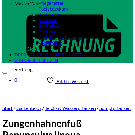
Pflegemittel
MasterCard
Poolabdeckung
Poolbecken
Poolfilter
Poolheizung
Poolleiter
Poolpflege & Reinigung
Pooltechnik
Close
TIPPS & TRICKS FÜR IHREN GARTEN
VIDEOS/REFERENZEN
Rechung
0
Add to Wishlist
Start
/
Gartenteich
/
Teich- & Wasserpflanzen
/
Sumpfpflanzen
Zungenhahnenfuß
Ranunculus lingua