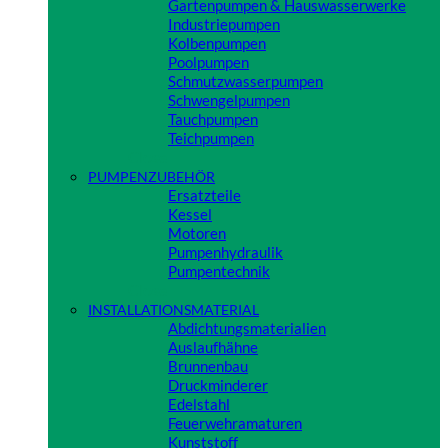
Gartenpumpen & Hauswasserwerke
Industriepumpen
Kolbenpumpen
Poolpumpen
Schmutzwasserpumpen
Schwengelpumpen
Tauchpumpen
Teichpumpen
Close
PUMPENZUBEHÖR
Ersatzteile
Kessel
Motoren
Pumpenhydraulik
Pumpentechnik
Close
INSTALLATIONSMATERIAL
Abdichtungsmaterialien
Auslaufhähne
Brunnenbau
Druckminderer
Edelstahl
Feuerwehramaturen
Kunststoff