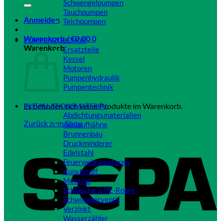
Schwengelpumpen
Tauchpumpen
Anmelden
Teichpumpen
Close
Warenkorb /
€
0,00
0
PUMPENZUBEHÖR
Warenkorb
Ersatzteile
Kessel
Motoren
Pumpenhydraulik
Pumpentechnik
Close
Es befinden sich keine Produkte im Warenkorb.
INSTALLATIONSMATERIAL
Abdichtungsmaterialien
Zurück zum Shop
Auslaufhähne
Brunnenbau
Druckminderer
Edelstahl
Feuerwehramaturen
Kunststoff
Messing
Schläuche & PE-Rohre
Schwimmerventil
Verzinkt
Wasserzähler