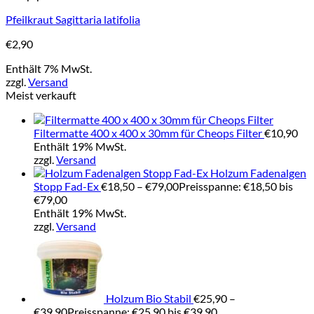
Pfeilkraut Sagittaria latifolia
€
2,90
Enthält 7% MwSt.
zzgl.
Versand
Meist verkauft
Filtermatte 400 x 400 x 30mm für Cheops Filter
€
10,90
Enthält 19% MwSt.
zzgl.
Versand
Holzum Fadenalgen
Stopp Fad-Ex
€
18,50
–
€
79,00
Preisspanne: €18,50 bis
€79,00
Enthält 19% MwSt.
zzgl.
Versand
Holzum Bio Stabil
€
25,90
–
€
39,90
Preisspanne: €25,90 bis €39,90