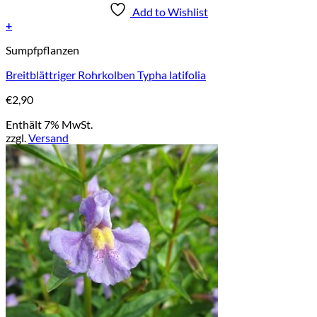
Add to Wishlist
+
Sumpfpflanzen
Breitblättriger Rohrkolben Typha latifolia
€
2,90
Enthält 7% MwSt.
zzgl.
Versand