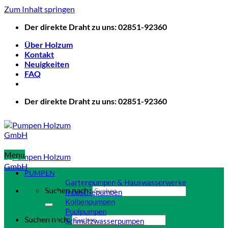
Zum Inhalt springen
Der direkte Draht zu uns: 02851-92360
Über Holzum
Kontakt
Neuigkeiten
FAQ
Der direkte Draht zu uns: 02851-92360
Menu
PUMPEN
Gartenpumpen & Hauswasserwerke
Suchen nach:
Industriepumpen
Kolbenpumpen
Poolpumpen
Suchen nach:
Schmutzwasserpumpen