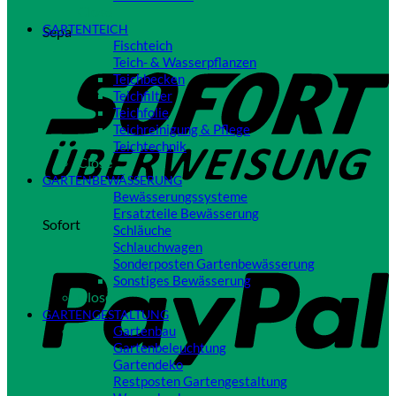
Close
GARTENTEICH
Sepa
Fischteich
Teich- & Wasserpflanzen
Teichbecken
Teichfilter
Teichfolie
Teichreinigung & Pflege
Teichtechnik
Close
GARTENBEWÄSSERUNG
Bewässerungssysteme
Ersatzteile Bewässerung
Sofort
Schläuche
Schlauchwagen
Sonderposten Gartenbewässerung
Sonstiges Bewässerung
Close
GARTENGESTALTUNG
Gartenbau
Gartenbeleuchtung
Gartendeko
Restposten Gartengestaltung