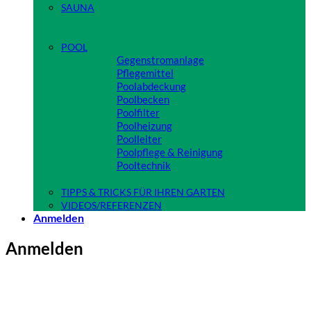
SAUNA
Close
POOL
Gegenstromanlage
Pflegemittel
Poolabdeckung
Poolbecken
Poolfilter
Poolheizung
Poolleiter
Poolpflege & Reinigung
Pooltechnik
Close
TIPPS & TRICKS FÜR IHREN GARTEN
VIDEOS/REFERENZEN
Anmelden
Anmelden
Benutzername oder E-Mail-Adresse
*
Erforderlich