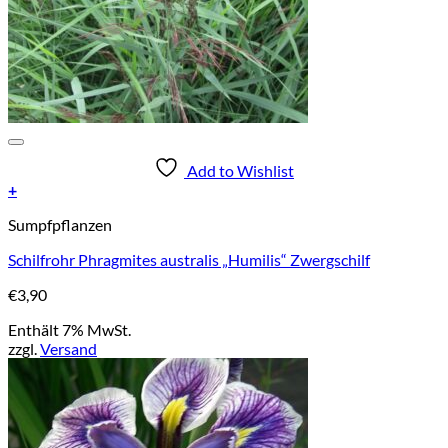
Add to Wishlist
+
Sumpfpflanzen
Schilfrohr Phragmites australis „Humilis“ Zwergschilf
€
3,90
Enthält 7% MwSt.
zzgl.
Versand