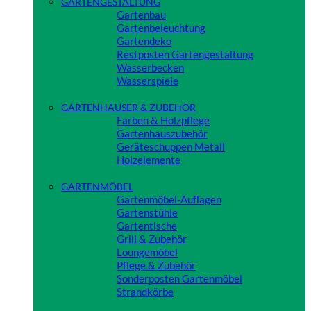
GARTENGESTALTUNG
Gartenbau
Gartenbeleuchtung
Gartendeko
Restposten Gartengestaltung
Wasserbecken
Wasserspiele
Close
GARTENHÄUSER & ZUBEHÖR
Farben & Holzpflege
Gartenhauszubehör
Geräteschuppen Metall
Holzelemente
Close
GARTENMÖBEL
Gartenmöbel-Auflagen
Gartenstühle
Gartentische
Grill & Zubehör
Loungemöbel
Pflege & Zubehör
Sonderposten Gartenmöbel
Strandkörbe
Close