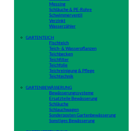
Messing
Schläuche & PE-Rohre
Schwimmerventil
Verzinkt
Wasserzähler
Close
GARTENTEICH
Fischteich
Teich- & Wasserpflanzen
Teichbecken
Teichfilter
Teichfolie
Teichreinigung & Pflege
Teichtechnik
Close
GARTENBEWÄSSERUNG
Bewässerungssysteme
Ersatzteile Bewässerung
Schläuche
Schlauchwagen
Sonderposten Gartenbewässerung
Sonstiges Bewässerung
Close