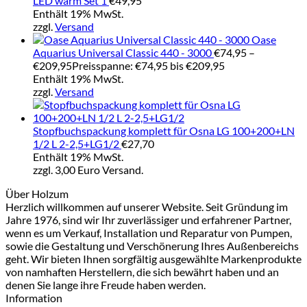
LED warm Set 1
€
49,95
Enthält 19% MwSt.
zzgl.
Versand
Oase
Aquarius Universal Classic 440 - 3000
€
74,95
–
€
209,95
Preisspanne: €74,95 bis €209,95
Enthält 19% MwSt.
zzgl.
Versand
Stopfbuchspackung komplett für Osna LG 100+200+LN
1/2 L 2-2,5+LG1/2
€
27,70
Enthält 19% MwSt.
zzgl. 3,00 Euro Versand.
Über Holzum
Herzlich willkommen auf unserer Website. Seit Gründung im
Jahre 1976, sind wir Ihr zuverlässiger und erfahrener Partner,
wenn es um Verkauf, Installation und Reparatur von Pumpen,
sowie die Gestaltung und Verschönerung Ihres Außenbereichs
geht. Wir bieten Ihnen sorgfältig ausgewählte Markenprodukte
von namhaften Herstellern, die sich bewährt haben und an
denen Sie lange ihre Freude haben werden.
Information