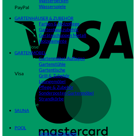
Wasserbecken
Wasserspiele
PayPal
Close
GARTENHÄUSER & ZUBEHÖR
Farben & Holzpflege
Gartenhauszubehör
Geräteschuppen Metall
Holzelemente
Close
GARTENMÖBEL
Gartenmöbel-Auflagen
Gartenstühle
Gartentische
Visa
Grill & Zubehör
Loungemöbel
Pflege & Zubehör
Sonderposten Gartenmöbel
Strandkörbe
Close
SAUNA
Close
POOL
Gegenstromanlage