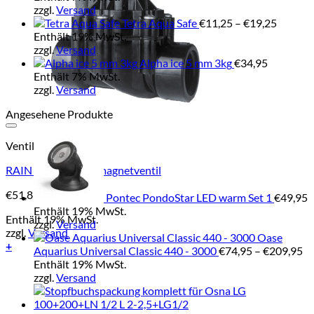
zzgl.
Versand
Preissp
Tetra Aqua Safe
€
11,25
–
€
19,25
€11,25
Enthält 19% MwSt.
bis
zzgl.
Versand
€19,25
Alpha ice 5 mm 3kg
€
34,95
Enthält 7% MwSt.
zzgl.
Versand
Angesehene Produkte
Add to Wishlist
Ventile
RAIN BIRD Elektromagnetventil
€
51,85
Pontec PondoStar LED warm Set 1
€
49,95
Enthält 19% MwSt.
Enthält 19% MwSt.
zzgl.
Versand
zzgl.
Versand
Oase
+
Pr
Aquarius Universal Classic 440 - 3000
€
74,95
–
€
209,95
Dieses
€7
Enthält 19% MwSt.
Produkt
bi
zzgl.
Versand
weist
€2
mehrere
Varianten