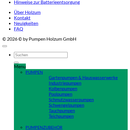
Hinweise zur Batterieentsorgung
Über Holzum
Kontakt
Neuigkeiten
FAQ
© 2026 © by Pumpen Holzum GmbH
Suchen
nach:
Menu
PUMPEN
Gartenpumpen & Hauswasserwerke
Industriepumpen
Kolbenpumpen
Poolpumpen
Schmutzwasserpumpen
Schwengelpumpen
Tauchpumpen
Teichpumpen
Close
PUMPENZUBEHÖR