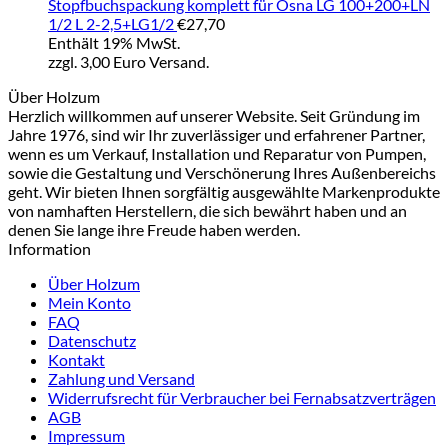
Stopfbuchspackung komplett für Osna LG 100+200+LN
auf.
1/2 L 2-2,5+LG1/2
€
27,70
Die
Enthält 19% MwSt.
Optionen
zzgl. 3,00 Euro Versand.
können
auf
Über Holzum
der
Herzlich willkommen auf unserer Website. Seit Gründung im
Produktseite
Jahre 1976, sind wir Ihr zuverlässiger und erfahrener Partner,
gewählt
wenn es um Verkauf, Installation und Reparatur von Pumpen,
werden
sowie die Gestaltung und Verschönerung Ihres Außenbereichs
geht. Wir bieten Ihnen sorgfältig ausgewählte Markenprodukte
von namhaften Herstellern, die sich bewährt haben und an
denen Sie lange ihre Freude haben werden.
Information
Über Holzum
Mein Konto
FAQ
Datenschutz
Kontakt
Zahlung und Versand
Widerrufsrecht für Verbraucher bei Fernabsatzverträgen
AGB
Impressum