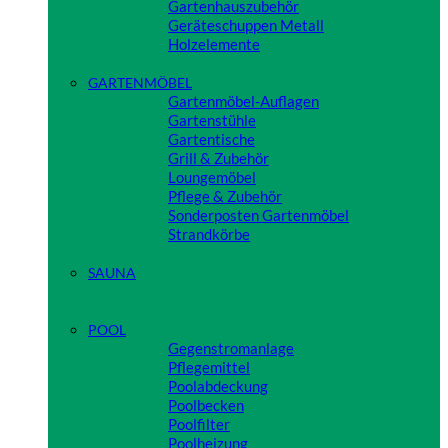
Gartenhauszubehör
Geräteschuppen Metall
Holzelemente
Close
GARTENMÖBEL
Gartenmöbel-Auflagen
Gartenstühle
Gartentische
Grill & Zubehör
Loungemöbel
Pflege & Zubehör
Sonderposten Gartenmöbel
Strandkörbe
Close
SAUNA
Close
POOL
Gegenstromanlage
Pflegemittel
Poolabdeckung
Poolbecken
Poolfilter
Poolheizung