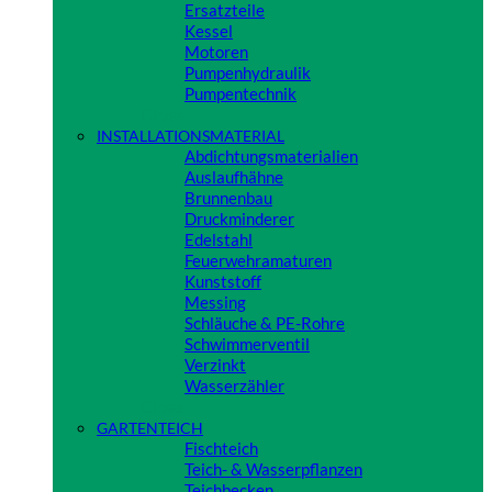
Ersatzteile
Kessel
Motoren
Pumpenhydraulik
Pumpentechnik
Close
INSTALLATIONSMATERIAL
Abdichtungsmaterialien
Auslaufhähne
Brunnenbau
Druckminderer
Edelstahl
Feuerwehramaturen
Kunststoff
Messing
Schläuche & PE-Rohre
Schwimmerventil
Verzinkt
Wasserzähler
Close
GARTENTEICH
Fischteich
Teich- & Wasserpflanzen
Teichbecken