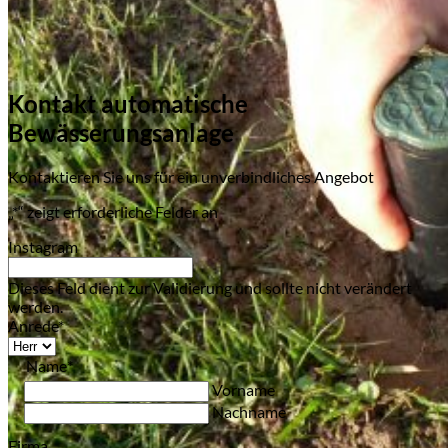
Kontakt automatische
Bewässerungsanlage
Kontaktieren Sie uns für ein unverbindliches Angebot
„
*
“ zeigt erforderliche Felder an
Instagram
Dieses Feld dient zur Validierung und sollte nicht verändert
werden.
Anrede
*
Name
*
Vorname
Nachname
Firma