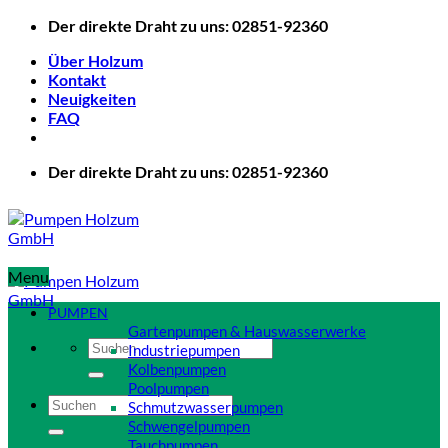
Zum
Der direkte Draht zu uns: 02851-92360
Inhalt
Über Holzum
springen
Kontakt
Neuigkeiten
FAQ
Der direkte Draht zu uns: 02851-92360
Menu
PUMPEN
Gartenpumpen & Hauswasserwerke
Suchen
Industriepumpen
nach:
Kolbenpumpen
Poolpumpen
Suchen
Schmutzwasserpumpen
nach:
Schwengelpumpen
Tauchpumpen