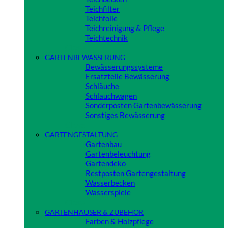
Teichfilter
Teichfolie
Teichreinigung & Pflege
Teichtechnik
Close
GARTENBEWÄSSERUNG
Bewässerungssysteme
Ersatzteile Bewässerung
Schläuche
Schlauchwagen
Sonderposten Gartenbewässerung
Sonstiges Bewässerung
Close
GARTENGESTALTUNG
Gartenbau
Gartenbeleuchtung
Gartendeko
Restposten Gartengestaltung
Wasserbecken
Wasserspiele
Close
GARTENHÄUSER & ZUBEHÖR
Farben & Holzpflege