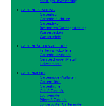
Sonstiges Bewässerung
Close
GARTENGESTALTUNG
Gartenbau
Gartenbeleuchtung
Gartendeko
Restposten Gartengestaltung
Wasserbecken
Wasserspiele
Close
GARTENHÄUSER & ZUBEHÖR
Farben & Holzpflege
Gartenhauszubehör
Geräteschuppen Metall
Holzelemente
Close
GARTENMÖBEL
Gartenmöbel-Auflagen
Gartenstühle
Gartentische
Grill & Zubehör
Loungemöbel
Pflege & Zubehör
Sonderposten Gartenmöbel