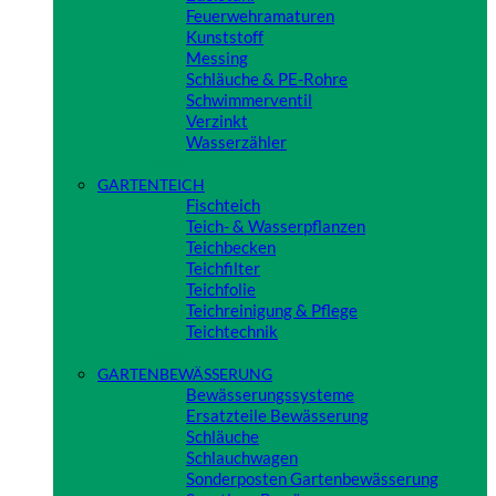
Feuerwehramaturen
Kunststoff
Messing
Schläuche & PE-Rohre
Schwimmerventil
Verzinkt
Wasserzähler
Close
GARTENTEICH
Fischteich
Teich- & Wasserpflanzen
Teichbecken
Teichfilter
Teichfolie
Teichreinigung & Pflege
Teichtechnik
Close
GARTENBEWÄSSERUNG
Bewässerungssysteme
Ersatzteile Bewässerung
Schläuche
Schlauchwagen
Sonderposten Gartenbewässerung