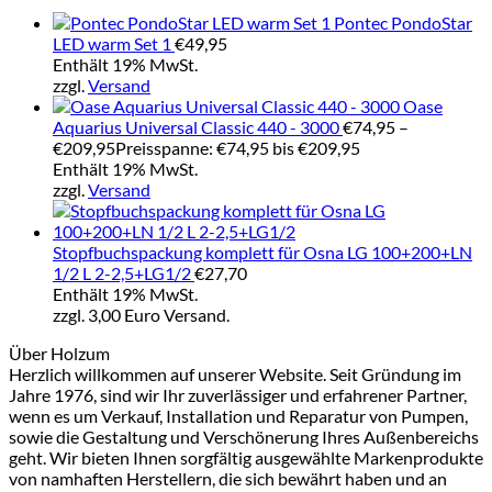
Pontec PondoStar
LED warm Set 1
€
49,95
Enthält 19% MwSt.
zzgl.
Versand
Oase
Aquarius Universal Classic 440 - 3000
€
74,95
–
€
209,95
Preisspanne: €74,95 bis €209,95
Enthält 19% MwSt.
zzgl.
Versand
Stopfbuchspackung komplett für Osna LG 100+200+LN
1/2 L 2-2,5+LG1/2
€
27,70
Enthält 19% MwSt.
zzgl. 3,00 Euro Versand.
Über Holzum
Herzlich willkommen auf unserer Website. Seit Gründung im
Jahre 1976, sind wir Ihr zuverlässiger und erfahrener Partner,
wenn es um Verkauf, Installation und Reparatur von Pumpen,
sowie die Gestaltung und Verschönerung Ihres Außenbereichs
geht. Wir bieten Ihnen sorgfältig ausgewählte Markenprodukte
von namhaften Herstellern, die sich bewährt haben und an