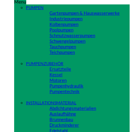
Menu
PUMPEN
Gartenpumpen & Hauswasserwerke
Industriepumpen
Kolbenpumpen
Poolpumpen
Schmutzwasserpumpen
Schwengelpumpen
Tauchpumpen
Teichpumpen
Close
PUMPENZUBEHÖR
Ersatzteile
Kessel
Motoren
Pumpenhydraulik
Pumpentechnik
Close
INSTALLATIONSMATERIAL
Abdichtungsmaterialien
Auslaufhähne
Brunnenbau
Druckminderer
Edelstahl