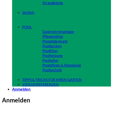
Strandkörbe
Close
SAUNA
Close
POOL
Gegenstromanlage
Pflegemittel
Poolabdeckung
Poolbecken
Poolfilter
Poolheizung
Poolleiter
Poolpflege & Reinigung
Pooltechnik
Close
TIPPS & TRICKS FÜR IHREN GARTEN
VIDEOS/REFERENZEN
Anmelden
Anmelden
Benutzername oder E-Mail-Adresse
*
Erforderlich