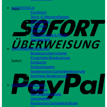
Close
GARTENTEICH
Sepa
Fischteich
Teich- & Wasserpflanzen
Teichbecken
Teichfilter
Teichfolie
Teichreinigung & Pflege
Teichtechnik
Close
GARTENBEWÄSSERUNG
Bewässerungssysteme
Ersatzteile Bewässerung
Sofort
Schläuche
Schlauchwagen
Sonderposten Gartenbewässerung
Sonstiges Bewässerung
Close
GARTENGESTALTUNG
Gartenbau
Gartenbeleuchtung
Gartendeko
Restposten Gartengestaltung