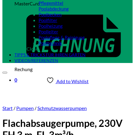
Pflegemittel
MasterCard
Poolabdeckung
Poolbecken
Poolfilter
Poolheizung
Poolleiter
Poolpflege & Reinigung
Pooltechnik
Close
TIPPS & TRICKS FÜR IHREN GARTEN
VIDEOS/REFERENZEN
Rechung
0
Add to Wishlist
Start
/
Pumpen
/
Schmutzwasserpumpen
Flachabsaugerpumpe, 230V
FH 3 m, FL 3m³/h