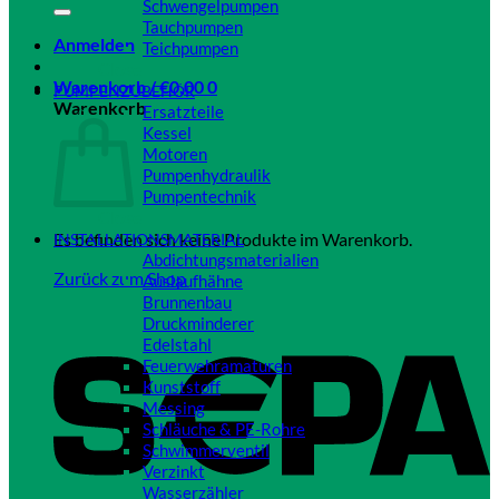
Schwengelpumpen
Tauchpumpen
Anmelden
Teichpumpen
Close
Warenkorb /
€
0,00
0
PUMPENZUBEHÖR
Warenkorb
Ersatzteile
Kessel
Motoren
Pumpenhydraulik
Pumpentechnik
Close
Es befinden sich keine Produkte im Warenkorb.
INSTALLATIONSMATERIAL
Abdichtungsmaterialien
Zurück zum Shop
Auslaufhähne
Brunnenbau
Druckminderer
Edelstahl
Feuerwehramaturen
Kunststoff
Messing
Schläuche & PE-Rohre
Schwimmerventil
Verzinkt
Wasserzähler