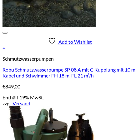
Add to Wishlist
+
Schmutzwasserpumpen
Robu Schmutzwasserpumpe SP 08 A mit C Kupplung mit 10 m
Kabel und Schwimmer FH 18 m, FL 21 m³/h
€
849,00
Enthält 19% MwSt.
zzgl.
Versand