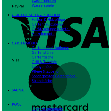
Wasserbecken
Wasserspiele
PayPal
Close
GARTENHÄUSER & ZUBEHÖR
Farben & Holzpflege
Gartenhauszubehör
Geräteschuppen Metall
Holzelemente
Close
GARTENMÖBEL
Gartenmöbel-Auflagen
Gartenstühle
Gartentische
Visa
Grill & Zubehör
Loungemöbel
Pflege & Zubehör
Sonderposten Gartenmöbel
Strandkörbe
Close
SAUNA
Close
POOL
Gegenstromanlage