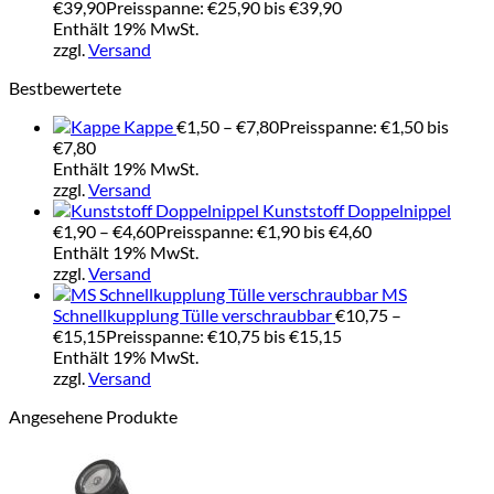
€
39,90
Preisspanne: €25,90 bis €39,90
Enthält 19% MwSt.
zzgl.
Versand
Bestbewertete
Kappe
€
1,50
–
€
7,80
Preisspanne: €1,50 bis
€7,80
Enthält 19% MwSt.
zzgl.
Versand
Kunststoff Doppelnippel
€
1,90
–
€
4,60
Preisspanne: €1,90 bis €4,60
Enthält 19% MwSt.
zzgl.
Versand
MS
Schnellkupplung Tülle verschraubbar
€
10,75
–
€
15,15
Preisspanne: €10,75 bis €15,15
Enthält 19% MwSt.
zzgl.
Versand
Angesehene Produkte