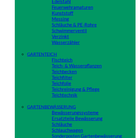
Edelstahl
Feuerwehramaturen
Kunststoff
Messing
Schläuche & PE-Rohre
Schwimmerventil
Verzinkt
Wasserzähler
Close
GARTENTEICH
Fischteich
Teich- & Wasserpflanzen
Teichbecken
Teichfilter
Teichfolie
Teichreinigung & Pflege
Teichtechnik
Close
GARTENBEWÄSSERUNG
Bewässerungssysteme
Ersatzteile Bewässerung
Schläuche
Schlauchwagen
Sonderposten Gartenbewässerung