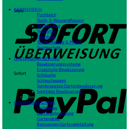
Close
GARTENTEICH
Sepa
Fischteich
Teich- & Wasserpflanzen
Teichbecken
Teichfilter
Teichfolie
Teichreinigung & Pflege
Teichtechnik
Close
GARTENBEWÄSSERUNG
Bewässerungssysteme
Ersatzteile Bewässerung
Sofort
Schläuche
Schlauchwagen
Sonderposten Gartenbewässerung
Sonstiges Bewässerung
Close
GARTENGESTALTUNG
Gartenbau
Gartenbeleuchtung
Gartendeko
Restposten Gartengestaltung