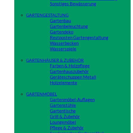
Sonstiges Bewässerung
Close
GARTENGESTALTUNG
Gartenbau
Gartenbeleuchtung
Gartendeko
Restposten Gartengestaltung
Wasserbecken
Wasserspiele
Close
GARTENHÄUSER & ZUBEHÖR
Farben & Holzpflege
Gartenhauszubehör
Geräteschuppen Metall
Holzelemente
Close
GARTENMÖBEL
Gartenmöbel-Auflagen
Gartenstühle
Gartentische
Grill & Zubehör
Loungemöbel
Pflege & Zubehör