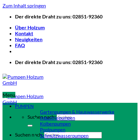
Zum Inhalt springen
Der direkte Draht zu uns: 02851-92360
Über Holzum
Kontakt
Neuigkeiten
FAQ
Der direkte Draht zu uns: 02851-92360
Menu
PUMPEN
Gartenpumpen & Hauswasserwerke
Suchen nach:
Industriepumpen
Kolbenpumpen
Poolpumpen
Suchen nach:
Schmutzwasserpumpen