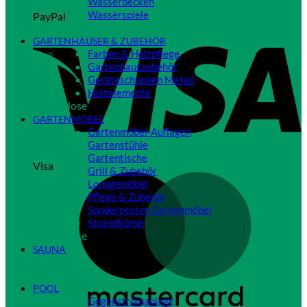
Wasserbecken
Wasserspiele
PayPal
Close
GARTENHÄUSER & ZUBEHÖR
Farben & Holzpflege
Gartenhauszubehör
Geräteschuppen Metall
Holzelemente
Close
GARTENMÖBEL
Gartenmöbel-Auflagen
Gartenstühle
Gartentische
Visa
Grill & Zubehör
Loungemöbel
Pflege & Zubehör
Sonderposten Gartenmöbel
Strandkörbe
Close
SAUNA
Close
POOL
Gegenstromanlage