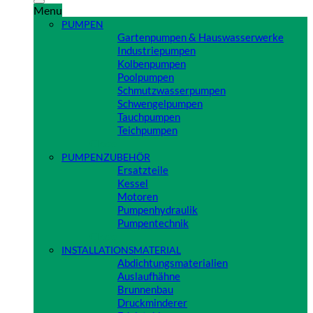
Menu
PUMPEN
Gartenpumpen & Hauswasserwerke
Industriepumpen
Kolbenpumpen
Poolpumpen
Schmutzwasserpumpen
Schwengelpumpen
Tauchpumpen
Teichpumpen
Close
PUMPENZUBEHÖR
Ersatzteile
Kessel
Motoren
Pumpenhydraulik
Pumpentechnik
Close
INSTALLATIONSMATERIAL
Abdichtungsmaterialien
Auslaufhähne
Brunnenbau
Druckminderer