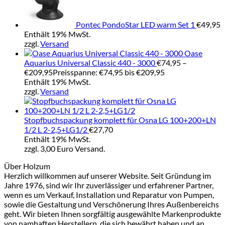
Pontec PondoStar LED warm Set 1
€
49,95
Enthält 19% MwSt.
zzgl.
Versand
Oase
Aquarius Universal Classic 440 - 3000
€
74,95
–
€
209,95
Preisspanne: €74,95 bis €209,95
Enthält 19% MwSt.
zzgl.
Versand
Stopfbuchspackung komplett für Osna LG 100+200+LN
1/2 L 2-2,5+LG1/2
€
27,70
Enthält 19% MwSt.
zzgl. 3,00 Euro Versand.
Über Holzum
Herzlich willkommen auf unserer Website. Seit Gründung im
Jahre 1976, sind wir Ihr zuverlässiger und erfahrener Partner,
wenn es um Verkauf, Installation und Reparatur von Pumpen,
sowie die Gestaltung und Verschönerung Ihres Außenbereichs
geht. Wir bieten Ihnen sorgfältig ausgewählte Markenprodukte
von namhaften Herstellern, die sich bewährt haben und an