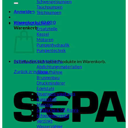
Schwengelpumpen
Tauchpumpen
Anmelden
Teichpumpen
Close
Warenkorb /
€
0,00
0
PUMPENZUBEHÖR
Warenkorb
Ersatzteile
Kessel
Motoren
Pumpenhydraulik
Pumpentechnik
Close
Es befinden sich keine Produkte im Warenkorb.
INSTALLATIONSMATERIAL
Abdichtungsmaterialien
Zurück zum Shop
Auslaufhähne
Brunnenbau
Druckminderer
Edelstahl
Feuerwehramaturen
Kunststoff
Messing
Schläuche & PE-Rohre
Schwimmerventil
Verzinkt
Wasserzähler