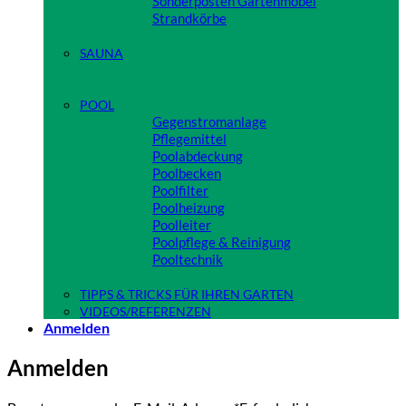
Sonderposten Gartenmöbel
Strandkörbe
Close
SAUNA
Close
POOL
Gegenstromanlage
Pflegemittel
Poolabdeckung
Poolbecken
Poolfilter
Poolheizung
Poolleiter
Poolpflege & Reinigung
Pooltechnik
Close
TIPPS & TRICKS FÜR IHREN GARTEN
VIDEOS/REFERENZEN
Anmelden
Anmelden