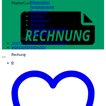
Pflegemittel
MasterCard
Poolabdeckung
Poolbecken
Poolfilter
Poolheizung
Poolleiter
Poolpflege & Reinigung
Pooltechnik
Close
TIPPS & TRICKS FÜR IHREN GARTEN
VIDEOS/REFERENZEN
Rechung
0