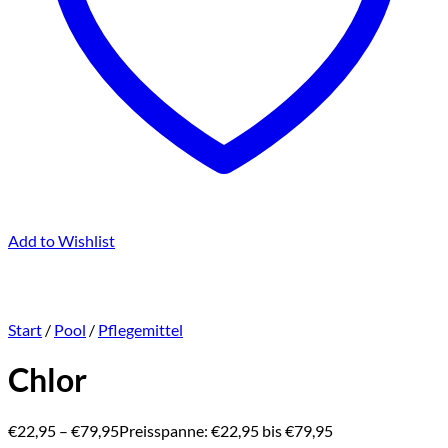
Add to Wishlist
Start
/
Pool
/
Pflegemittel
Chlor
€
22,95
–
€
79,95
Preisspanne: €22,95 bis €79,95