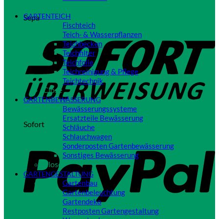
Close
GARTENTEICH
Sepa
Fischteich
Teich- & Wasserpflanzen
Teichbecken
Teichfilter
Teichfolie
Teichreinigung & Pflege
Teichtechnik
Close
GARTENBEWÄSSERUNG
Bewässerungssysteme
Ersatzteile Bewässerung
Sofort
Schläuche
Schlauchwagen
Sonderposten Gartenbewässerung
Sonstiges Bewässerung
Close
GARTENGESTALTUNG
Gartenbau
Gartenbeleuchtung
Gartendeko
Restposten Gartengestaltung