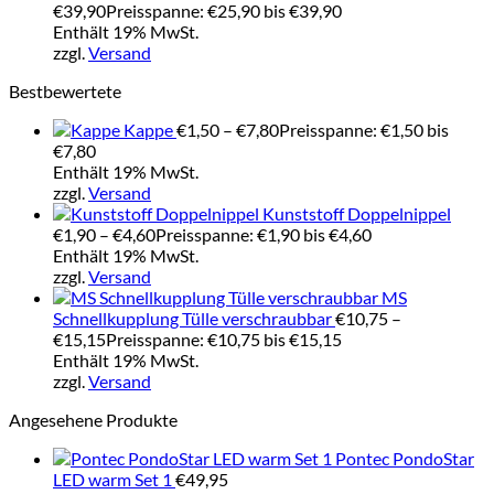
€
39,90
Preisspanne: €25,90 bis €39,90
Enthält 19% MwSt.
zzgl.
Versand
Bestbewertete
Kappe
€
1,50
–
€
7,80
Preisspanne: €1,50 bis
€7,80
Enthält 19% MwSt.
zzgl.
Versand
Kunststoff Doppelnippel
€
1,90
–
€
4,60
Preisspanne: €1,90 bis €4,60
Enthält 19% MwSt.
zzgl.
Versand
MS
Schnellkupplung Tülle verschraubbar
€
10,75
–
€
15,15
Preisspanne: €10,75 bis €15,15
Enthält 19% MwSt.
zzgl.
Versand
Angesehene Produkte
Pontec PondoStar
LED warm Set 1
€
49,95