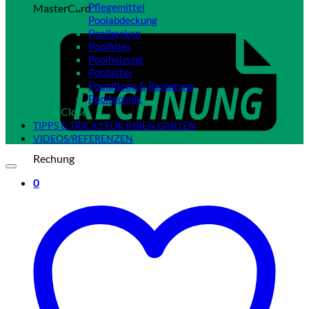
Pflegemittel
MasterCard
Poolabdeckung
Poolbecken
Poolfilter
Poolheizung
Poolleiter
Poolpflege & Reinigung
Pooltechnik
Close
TIPPS & TRICKS FÜR IHREN GARTEN
VIDEOS/REFERENZEN
Rechung
0