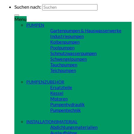
Suchen nach:
Menu
PUMPEN
Gartenpumpen & Hauswasserwerke
Industriepumpen
Kolbenpumpen
Poolpumpen
Schmutzwasserpumpen
Schwengelpumpen
Tauchpumpen
Teichpumpen
Close
PUMPENZUBEHÖR
Ersatzteile
Kessel
Motoren
Pumpenhydraulik
Pumpentechnik
Close
INSTALLATIONSMATERIAL
Abdichtungsmaterialien
Auslaufhähne