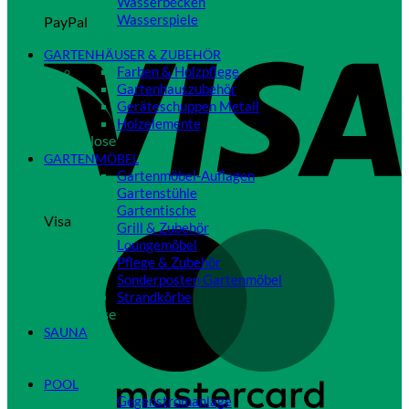
Wasserbecken
Wasserspiele
PayPal
Close
GARTENHÄUSER & ZUBEHÖR
Farben & Holzpflege
Gartenhauszubehör
Geräteschuppen Metall
Holzelemente
Close
GARTENMÖBEL
Gartenmöbel-Auflagen
Gartenstühle
Gartentische
Visa
Grill & Zubehör
Loungemöbel
Pflege & Zubehör
Sonderposten Gartenmöbel
Strandkörbe
Close
SAUNA
Close
POOL
Gegenstromanlage