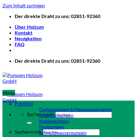
Zum Inhalt springen
Der direkte Draht zu uns: 02851-92360
Über Holzum
Kontakt
Neuigkeiten
FAQ
Der direkte Draht zu uns: 02851-92360
Menu
PUMPEN
Gartenpumpen & Hauswasserwerke
Suchen nach:
Industriepumpen
Kolbenpumpen
Poolpumpen
Suchen nach:
Schmutzwasserpumpen