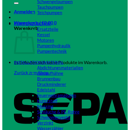
Schwengelpumpen
Tauchpumpen
Anmelden
Teichpumpen
Close
Warenkorb /
€
0,00
0
PUMPENZUBEHÖR
Warenkorb
Ersatzteile
Kessel
Motoren
Pumpenhydraulik
Pumpentechnik
Close
Es befinden sich keine Produkte im Warenkorb.
INSTALLATIONSMATERIAL
Abdichtungsmaterialien
Zurück zum Shop
Auslaufhähne
Brunnenbau
Druckminderer
Edelstahl
Feuerwehramaturen
Kunststoff
Messing
Schläuche & PE-Rohre
Schwimmerventil
Verzinkt
Wasserzähler