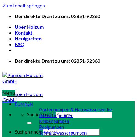
Zum Inhalt springen
Der direkte Draht zu uns: 02851-92360
Über Holzum
Kontakt
Neuigkeiten
FAQ
Der direkte Draht zu uns: 02851-92360
Menu
PUMPEN
Gartenpumpen & Hauswasserwerke
Suchen nach:
Industriepumpen
Kolbenpumpen
Poolpumpen
Suchen nach:
Schmutzwasserpumpen