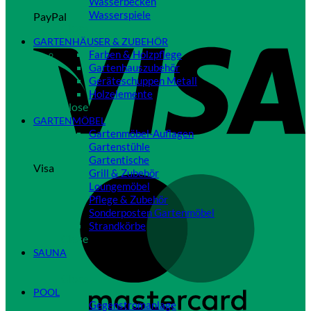
Wasserbecken
Wasserspiele
PayPal
Close
GARTENHÄUSER & ZUBEHÖR
Farben & Holzpflege
Gartenhauszubehör
Geräteschuppen Metall
Holzelemente
Close
GARTENMÖBEL
Gartenmöbel-Auflagen
Gartenstühle
Gartentische
Visa
Grill & Zubehör
Loungemöbel
Pflege & Zubehör
Sonderposten Gartenmöbel
Strandkörbe
Close
SAUNA
Close
POOL
Gegenstromanlage