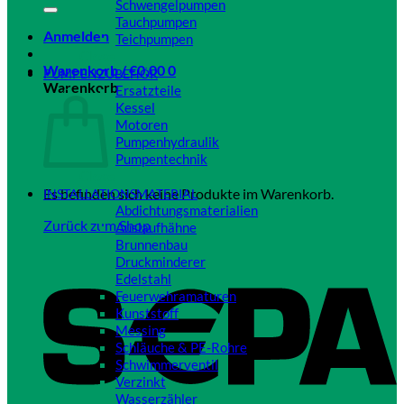
Schwengelpumpen
Tauchpumpen
Anmelden
Teichpumpen
Close
Warenkorb /
€
0,00
0
PUMPENZUBEHÖR
Warenkorb
Ersatzteile
Kessel
Motoren
Pumpenhydraulik
Pumpentechnik
Close
Es befinden sich keine Produkte im Warenkorb.
INSTALLATIONSMATERIAL
Abdichtungsmaterialien
Zurück zum Shop
Auslaufhähne
Brunnenbau
Druckminderer
Edelstahl
Feuerwehramaturen
Kunststoff
Messing
Schläuche & PE-Rohre
Schwimmerventil
Verzinkt
Wasserzähler