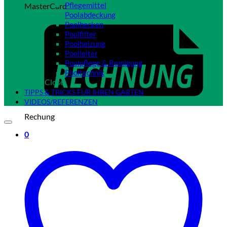
Pflegemittel
MasterCard
Poolabdeckung
Poolbecken
Poolfilter
Poolheizung
Poolleiter
Poolpflege & Reinigung
Pooltechnik
Close
TIPPS & TRICKS FÜR IHREN GARTEN
VIDEOS/REFERENZEN
Rechung
0