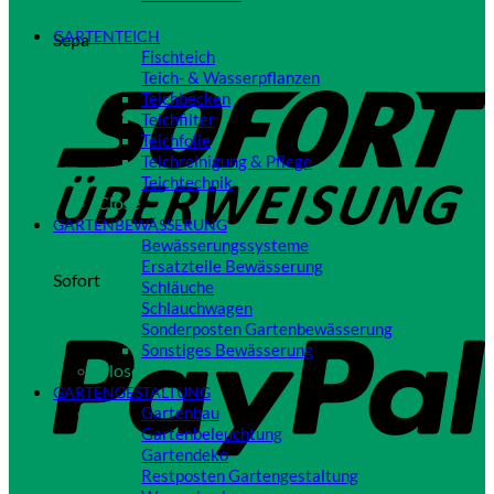
Close
GARTENTEICH
Sepa
Fischteich
Teich- & Wasserpflanzen
Teichbecken
Teichfilter
Teichfolie
Teichreinigung & Pflege
Teichtechnik
Close
GARTENBEWÄSSERUNG
Bewässerungssysteme
Ersatzteile Bewässerung
Sofort
Schläuche
Schlauchwagen
Sonderposten Gartenbewässerung
Sonstiges Bewässerung
Close
GARTENGESTALTUNG
Gartenbau
Gartenbeleuchtung
Gartendeko
Restposten Gartengestaltung