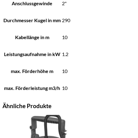
Anschlussgewinde
2"
Durchmesser Kugel in mm
290
Kabellänge in m
10
Leistungsaufnahme in kW
1.2
max. Förderhöhe m
10
max. Förderleistung m3/h
10
Ähnliche Produkte