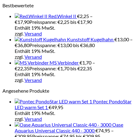
Bestbewertete
Red.Winkel II
€
2,25
–
€
17,90
Preisspanne: €2,25 bis €17,90
Enthält 19% MwSt.
zzgl.
Versand
Kunststoff Kugelhahn
€
13,00
–
€
36,80
Preisspanne: €13,00 bis €36,80
Enthält 19% MwSt.
zzgl.
Versand
MS Verbinder
€
1,70
–
€
22,35
Preisspanne: €1,70 bis €22,35
Enthält 19% MwSt.
zzgl.
Versand
Angesehene Produkte
Pontec PondoStar
LED warm Set 1
€
49,95
Enthält 19% MwSt.
zzgl.
Versand
Oase
Aquarius Universal Classic 440 - 3000
€
74,95
–
€
209,95
Preisspanne: €74,95 bis €209,95