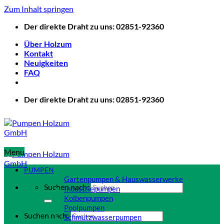
Zum Inhalt springen
Der direkte Draht zu uns: 02851-92360
Über Holzum
Kontakt
Neuigkeiten
FAQ
Der direkte Draht zu uns: 02851-92360
Menu
PUMPEN
Gartenpumpen & Hauswasserwerke
Suchen nach:
Industriepumpen
Kolbenpumpen
Poolpumpen
Suchen nach:
Schmutzwasserpumpen