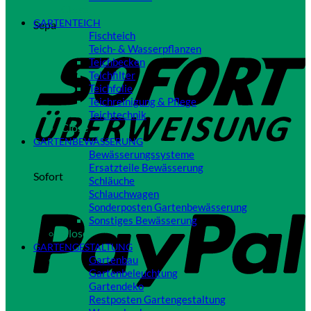
Close
GARTENTEICH
Sepa
Fischteich
Teich- & Wasserpflanzen
Teichbecken
Teichfilter
Teichfolie
Teichreinigung & Pflege
Teichtechnik
Close
GARTENBEWÄSSERUNG
Bewässerungssysteme
Ersatzteile Bewässerung
Sofort
Schläuche
Schlauchwagen
Sonderposten Gartenbewässerung
Sonstiges Bewässerung
Close
GARTENGESTALTUNG
Gartenbau
Gartenbeleuchtung
Gartendeko
Restposten Gartengestaltung