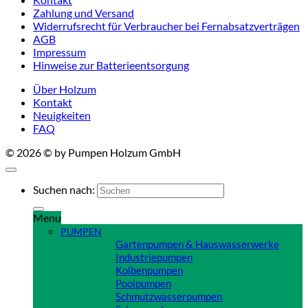
Zahlung und Versand
Widerrufsrecht für Verbraucher bei Fernabsatzverträgen
AGB
Impressum
Hinweise zur Batterieentsorgung
Über Holzum
Kontakt
Neuigkeiten
FAQ
© 2026 © by Pumpen Holzum GmbH
Suchen nach:
Menu
PUMPEN
Gartenpumpen & Hauswasserwerke
Industriepumpen
Kolbenpumpen
Poolpumpen
Schmutzwasserpumpen