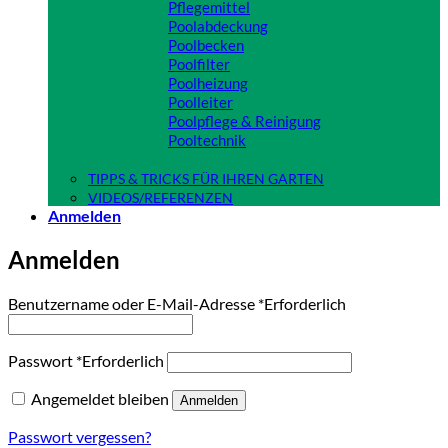
Pflegemittel
Poolabdeckung
Poolbecken
Poolfilter
Poolheizung
Poolleiter
Poolpflege & Reinigung
Pooltechnik
Close
TIPPS & TRICKS FÜR IHREN GARTEN
VIDEOS/REFERENZEN
Anmelden
Anmelden
Benutzername oder E-Mail-Adresse
*
Erforderlich
Passwort
*
Erforderlich
Angemeldet bleiben
Anmelden
Passwort vergessen?