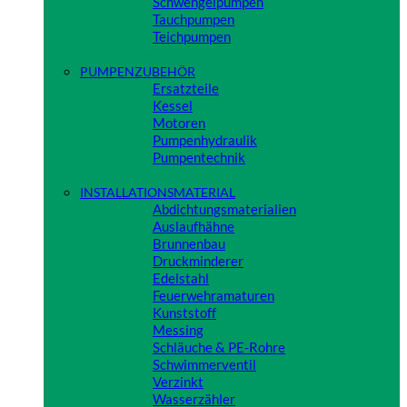
Schwengelpumpen
Tauchpumpen
Teichpumpen
Close
PUMPENZUBEHÖR
Ersatzteile
Kessel
Motoren
Pumpenhydraulik
Pumpentechnik
Close
INSTALLATIONSMATERIAL
Abdichtungsmaterialien
Auslaufhähne
Brunnenbau
Druckminderer
Edelstahl
Feuerwehramaturen
Kunststoff
Messing
Schläuche & PE-Rohre
Schwimmerventil
Verzinkt
Wasserzähler