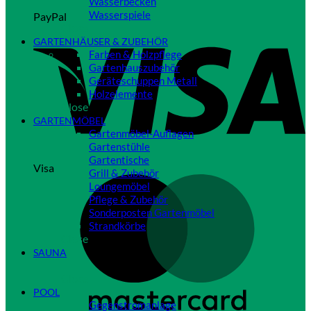
Wasserbecken
Wasserspiele
PayPal
Close
GARTENHÄUSER & ZUBEHÖR
Farben & Holzpflege
Gartenhauszubehör
Geräteschuppen Metall
Holzelemente
Close
GARTENMÖBEL
Gartenmöbel-Auflagen
Gartenstühle
Gartentische
Visa
Grill & Zubehör
Loungemöbel
Pflege & Zubehör
Sonderposten Gartenmöbel
Strandkörbe
Close
SAUNA
Close
POOL
Gegenstromanlage