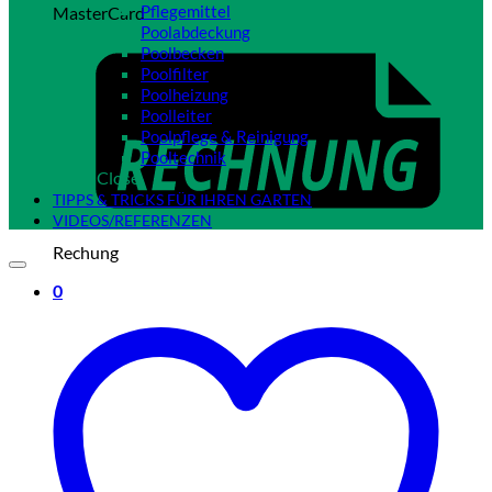
Pflegemittel
MasterCard
Poolabdeckung
Poolbecken
Poolfilter
Poolheizung
Poolleiter
Poolpflege & Reinigung
Pooltechnik
Close
TIPPS & TRICKS FÜR IHREN GARTEN
VIDEOS/REFERENZEN
Rechung
0