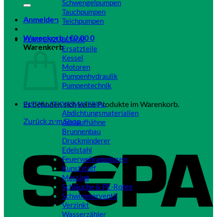
Schwengelpumpen
Tauchpumpen
Anmelden
Teichpumpen
Close
Warenkorb /
€
0,00
0
PUMPENZUBEHÖR
Warenkorb
Ersatzteile
Kessel
Motoren
Pumpenhydraulik
Pumpentechnik
Close
Es befinden sich keine Produkte im Warenkorb.
INSTALLATIONSMATERIAL
Abdichtungsmaterialien
Zurück zum Shop
Auslaufhähne
Brunnenbau
Druckminderer
Edelstahl
Feuerwehramaturen
Kunststoff
Messing
Schläuche & PE-Rohre
Schwimmerventil
Verzinkt
Wasserzähler