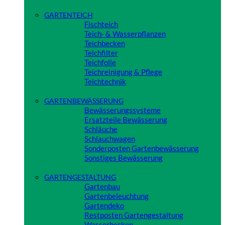
Close
GARTENTEICH
Fischteich
Teich- & Wasserpflanzen
Teichbecken
Teichfilter
Teichfolie
Teichreinigung & Pflege
Teichtechnik
Close
GARTENBEWÄSSERUNG
Bewässerungssysteme
Ersatzteile Bewässerung
Schläuche
Schlauchwagen
Sonderposten Gartenbewässerung
Sonstiges Bewässerung
Close
GARTENGESTALTUNG
Gartenbau
Gartenbeleuchtung
Gartendeko
Restposten Gartengestaltung
Wasserbecken