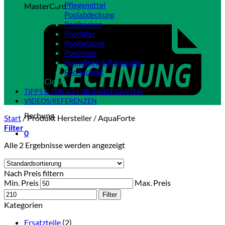
Pflegemittel
MasterCard
Poolabdeckung
Poolbecken
Poolfilter
Poolheizung
Poolleiter
Poolpflege & Reinigung
Pooltechnik
Close
TIPPS & TRICKS FÜR IHREN GARTEN
VIDEOS/REFERENZEN
Rechung
Start
/
Produkt Hersteller
/
AquaForte
Filter
0
Alle 2 Ergebnisse werden angezeigt
Nach Preis filtern
Min. Preis
Max. Preis
Filter
Kategorien
Ersatzteile
(2)