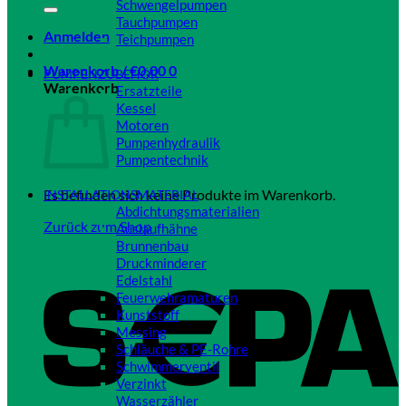
Schwengelpumpen
Tauchpumpen
Anmelden
Teichpumpen
Close
Warenkorb /
€
0,00
0
PUMPENZUBEHÖR
Warenkorb
Ersatzteile
Kessel
Motoren
Pumpenhydraulik
Pumpentechnik
Close
Es befinden sich keine Produkte im Warenkorb.
INSTALLATIONSMATERIAL
Abdichtungsmaterialien
Zurück zum Shop
Auslaufhähne
Brunnenbau
Druckminderer
Edelstahl
Feuerwehramaturen
Kunststoff
Messing
Schläuche & PE-Rohre
Schwimmerventil
Verzinkt
Wasserzähler