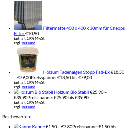
Filtermatte 400 x 400 x 30mm für Cheops
Filter
€
10,90
Enthält 19% MwSt.
zzgl.
Versand
Holzum Fadenalgen Stopp Fad-Ex
€
18,50
–
€
79,00
Preisspanne: €18,50 bis €79,00
Enthält 19% MwSt.
zzgl.
Versand
Holzum Bio Stabil
€
25,90
–
€
39,90
Preisspanne: €25,90 bis €39,90
Enthält 19% MwSt.
zzgl.
Versand
Bestbewertete
Kappe
€
1,50
–
€
7,80
Preisspanne: €1,50 bis