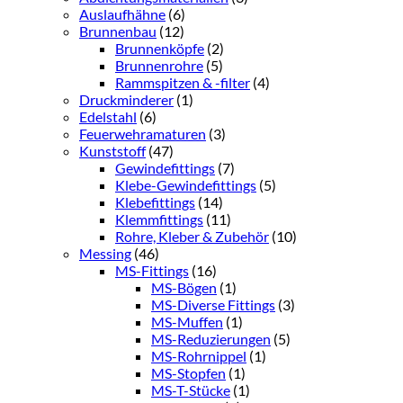
Auslaufhähne
(6)
Brunnenbau
(12)
Brunnenköpfe
(2)
Brunnenrohre
(5)
Rammspitzen & -filter
(4)
Druckminderer
(1)
Edelstahl
(6)
Feuerwehramaturen
(3)
Kunststoff
(47)
Gewindefittings
(7)
Klebe-Gewindefittings
(5)
Klebefittings
(14)
Klemmfittings
(11)
Rohre, Kleber & Zubehör
(10)
Messing
(46)
MS-Fittings
(16)
MS-Bögen
(1)
MS-Diverse Fittings
(3)
MS-Muffen
(1)
MS-Reduzierungen
(5)
MS-Rohrnippel
(1)
MS-Stopfen
(1)
MS-T-Stücke
(1)