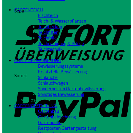
Close
GARTENTEICH
Sepa
Fischteich
Teich- & Wasserpflanzen
Teichbecken
Teichfilter
Teichfolie
Teichreinigung & Pflege
Teichtechnik
Close
GARTENBEWÄSSERUNG
Bewässerungssysteme
Ersatzteile Bewässerung
Sofort
Schläuche
Schlauchwagen
Sonderposten Gartenbewässerung
Sonstiges Bewässerung
Close
GARTENGESTALTUNG
Gartenbau
Gartenbeleuchtung
Gartendeko
Restposten Gartengestaltung