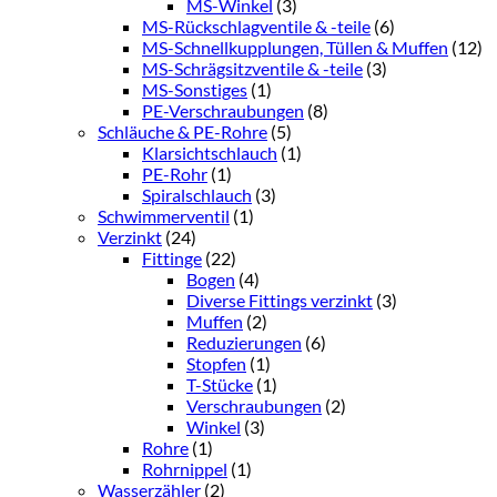
MS-Winkel
(3)
MS-Rückschlagventile & -teile
(6)
MS-Schnellkupplungen, Tüllen & Muffen
(12)
MS-Schrägsitzventile & -teile
(3)
MS-Sonstiges
(1)
PE-Verschraubungen
(8)
Schläuche & PE-Rohre
(5)
Klarsichtschlauch
(1)
PE-Rohr
(1)
Spiralschlauch
(3)
Schwimmerventil
(1)
Verzinkt
(24)
Fittinge
(22)
Bogen
(4)
Diverse Fittings verzinkt
(3)
Muffen
(2)
Reduzierungen
(6)
Stopfen
(1)
T-Stücke
(1)
Verschraubungen
(2)
Winkel
(3)
Rohre
(1)
Rohrnippel
(1)
Wasserzähler
(2)