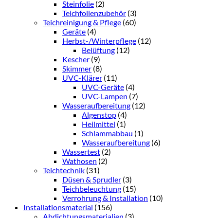
Steinfolie
(2)
Teichfolienzubehör
(3)
Teichreinigung & Pflege
(60)
Geräte
(4)
Herbst-/Winterpflege
(12)
Belüftung
(12)
Kescher
(9)
Skimmer
(8)
UVC-Klärer
(11)
UVC-Geräte
(4)
UVC-Lampen
(7)
Wasseraufbereitung
(12)
Algenstop
(4)
Heilmittel
(1)
Schlammabbau
(1)
Wasseraufbereitung
(6)
Wassertest
(2)
Wathosen
(2)
Teichtechnik
(31)
Düsen & Sprudler
(3)
Teichbeleuchtung
(15)
Verrohrung & Installation
(10)
Installationsmaterial
(156)
Abdichtungsmaterialien
(3)