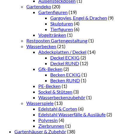
Außensteckdosen
(1)
Gartendeko
(20)
Gartenfiguren
(19)
Gargoyles, Engel & Drachen
(9)
Skulpturen
(4)
Tierfiguren
(6)
Vogeltränken
(1)
Restposten Gartengestaltung
(1)
Wasserbecken
(21)
Abdeckplatten / Deckel
(14)
Deckel ECKIG
(2)
Deckel RUND
(12)
Gfk-Becken
(2)
Becken ECKIG
(1)
Becken RUND
(1)
PE-Becken
(1)
Sockel & Stützen
(3)
Wasserbeckenzubehör
(1)
Wasserspiele
(13)
Edelstahl & Corten
(6)
Edelstahl Wasserfälle & Ausläufe
(2)
Polyresin
(4)
Zierbrunnen
(1)
Gartenhäuser & Zubehör
(38)