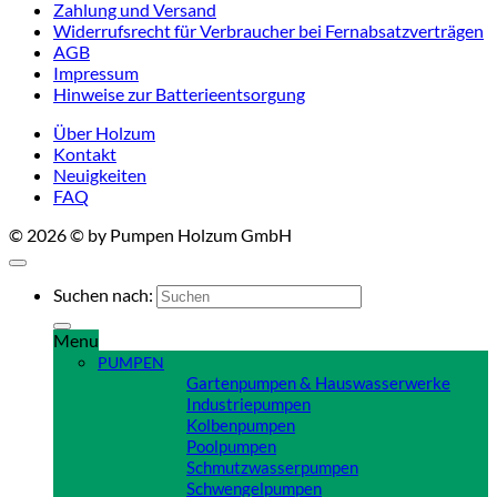
Zahlung und Versand
Widerrufsrecht für Verbraucher bei Fernabsatzverträgen
AGB
Impressum
Hinweise zur Batterieentsorgung
Über Holzum
Kontakt
Neuigkeiten
FAQ
© 2026 © by Pumpen Holzum GmbH
Suchen nach:
Menu
PUMPEN
Gartenpumpen & Hauswasserwerke
Industriepumpen
Kolbenpumpen
Poolpumpen
Schmutzwasserpumpen
Schwengelpumpen