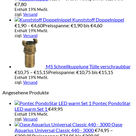
€7,80
Enthält 19% MwSt.
zzgl.
Versand
Kunststoff Doppelnippel
€
1,90
–
€
4,60
Preisspanne: €1,90 bis €4,60
Enthält 19% MwSt.
zzgl.
Versand
MS Schnellkupplung Tülle verschraubbar
€
10,75
–
€
15,15
Preisspanne: €10,75 bis €15,15
Enthält 19% MwSt.
zzgl.
Versand
Angesehene Produkte
Pontec PondoStar
LED warm Set 1
€
49,95
Enthält 19% MwSt.
zzgl.
Versand
Oase
Aquarius Universal Classic 440 - 3000
€
74,95
–
€
209,95
Preisspanne: €74,95 bis €209,95