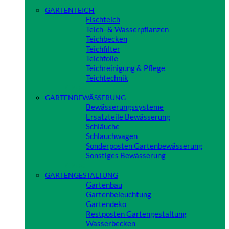
GARTENTEICH
Fischteich
Teich- & Wasserpflanzen
Teichbecken
Teichfilter
Teichfolie
Teichreinigung & Pflege
Teichtechnik
Close
GARTENBEWÄSSERUNG
Bewässerungssysteme
Ersatzteile Bewässerung
Schläuche
Schlauchwagen
Sonderposten Gartenbewässerung
Sonstiges Bewässerung
Close
GARTENGESTALTUNG
Gartenbau
Gartenbeleuchtung
Gartendeko
Restposten Gartengestaltung
Wasserbecken