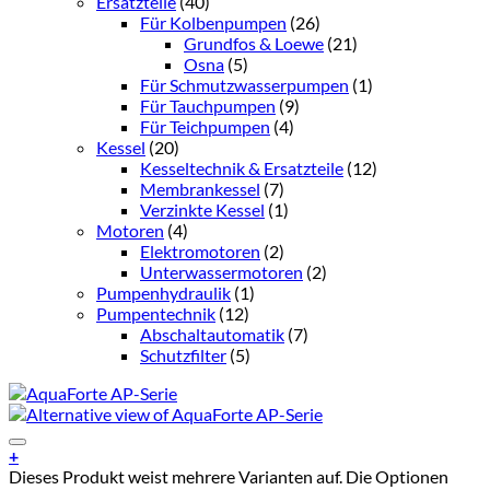
Ersatzteile
(40)
Für Kolbenpumpen
(26)
Grundfos & Loewe
(21)
Osna
(5)
Für Schmutzwasserpumpen
(1)
Für Tauchpumpen
(9)
Für Teichpumpen
(4)
Kessel
(20)
Kesseltechnik & Ersatzteile
(12)
Membrankessel
(7)
Verzinkte Kessel
(1)
Motoren
(4)
Elektromotoren
(2)
Unterwassermotoren
(2)
Pumpenhydraulik
(1)
Pumpentechnik
(12)
Abschaltautomatik
(7)
Schutzfilter
(5)
Add to Wishlist
+
Dieses Produkt weist mehrere Varianten auf. Die Optionen