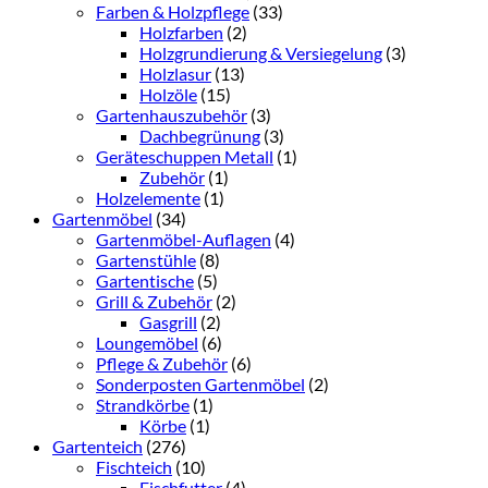
Farben & Holzpflege
(33)
Holzfarben
(2)
Holzgrundierung & Versiegelung
(3)
Holzlasur
(13)
Holzöle
(15)
Gartenhauszubehör
(3)
Dachbegrünung
(3)
Geräteschuppen Metall
(1)
Zubehör
(1)
Holzelemente
(1)
Gartenmöbel
(34)
Gartenmöbel-Auflagen
(4)
Gartenstühle
(8)
Gartentische
(5)
Grill & Zubehör
(2)
Gasgrill
(2)
Loungemöbel
(6)
Pflege & Zubehör
(6)
Sonderposten Gartenmöbel
(2)
Strandkörbe
(1)
Körbe
(1)
Gartenteich
(276)
Fischteich
(10)
Fischfutter
(4)