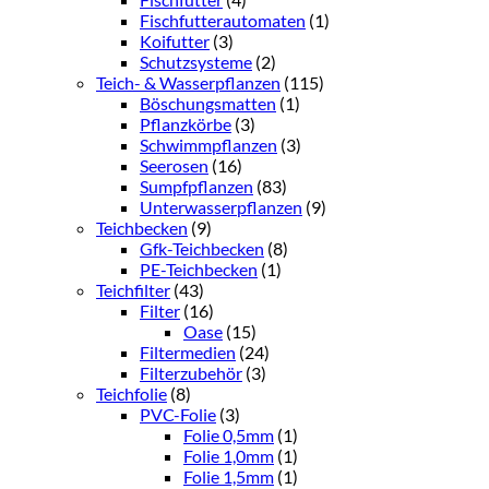
Fischfutterautomaten
(1)
Koifutter
(3)
Schutzsysteme
(2)
Teich- & Wasserpflanzen
(115)
Böschungsmatten
(1)
Pflanzkörbe
(3)
Schwimmpflanzen
(3)
Seerosen
(16)
Sumpfpflanzen
(83)
Unterwasserpflanzen
(9)
Teichbecken
(9)
Gfk-Teichbecken
(8)
PE-Teichbecken
(1)
Teichfilter
(43)
Filter
(16)
Oase
(15)
Filtermedien
(24)
Filterzubehör
(3)
Teichfolie
(8)
PVC-Folie
(3)
Folie 0,5mm
(1)
Folie 1,0mm
(1)
Folie 1,5mm
(1)