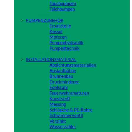
Tauchpumpen
Teichpumpen
Close
PUMPENZUBEHÖR
Ersatzteile
Kessel
Motoren
Pumpenhydraulik
Pumpentechnik
Close
INSTALLATIONSMATERIAL
Abdichtungsmaterialien
Auslaufhähne
Brunnenbau
Druckminderer
Edelstahl
Feuerwehramaturen
Kunststoff
Messing
Schläuche & PE-Rohre
Schwimmerventil
Verzinkt
Wasserzähler
Close