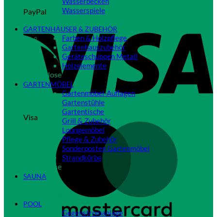
Wasserbecken
Wasserspiele
PayPal
Close
GARTENHÄUSER & ZUBEHÖR
Farben & Holzpflege
Gartenhauszubehör
Geräteschuppen Metall
Holzelemente
Close
GARTENMÖBEL
Gartenmöbel-Auflagen
Gartenstühle
Gartentische
Visa
Grill & Zubehör
Loungemöbel
Pflege & Zubehör
Sonderposten Gartenmöbel
Strandkörbe
Close
SAUNA
Close
POOL
Gegenstromanlage