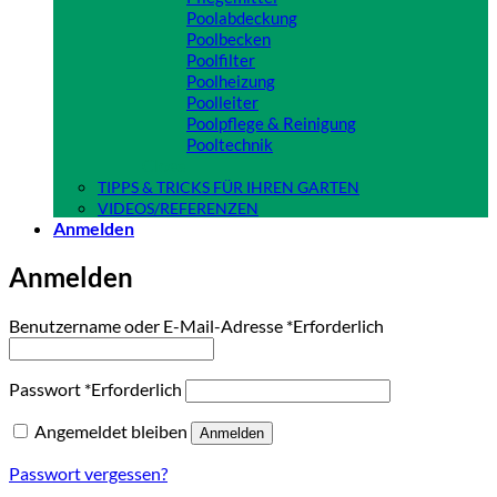
Poolabdeckung
Poolbecken
Poolfilter
Poolheizung
Poolleiter
Poolpflege & Reinigung
Pooltechnik
Close
TIPPS & TRICKS FÜR IHREN GARTEN
VIDEOS/REFERENZEN
Anmelden
Anmelden
Benutzername oder E-Mail-Adresse
*
Erforderlich
Passwort
*
Erforderlich
Angemeldet bleiben
Anmelden
Passwort vergessen?