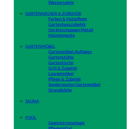
Wasserspiele
Close
GARTENHÄUSER & ZUBEHÖR
Farben & Holzpflege
Gartenhauszubehör
Geräteschuppen Metall
Holzelemente
Close
GARTENMÖBEL
Gartenmöbel-Auflagen
Gartenstühle
Gartentische
Grill & Zubehör
Loungemöbel
Pflege & Zubehör
Sonderposten Gartenmöbel
Strandkörbe
Close
SAUNA
Close
POOL
Gegenstromanlage
Pflegemittel