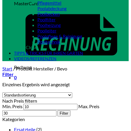
Pflegemittel
MasterCard
Poolabdeckung
Poolbecken
Poolfilter
Poolheizung
Poolleiter
Poolpflege & Reinigung
Pooltechnik
Close
TIPPS & TRICKS FÜR IHREN GARTEN
VIDEOS/REFERENZEN
Rechung
Start
/
Produkt Hersteller
/
Bevo
Filter
0
Einzelnes Ergebnis wird angezeigt
Nach Preis filtern
Min. Preis
Max. Preis
Filter
Kategorien
Ersatzteile
(2)