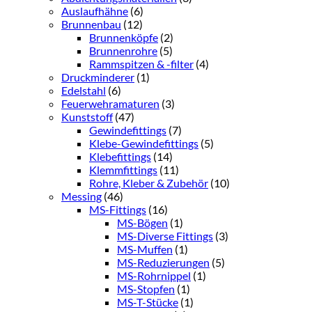
Auslaufhähne
(6)
Brunnenbau
(12)
Brunnenköpfe
(2)
Brunnenrohre
(5)
Rammspitzen & -filter
(4)
Druckminderer
(1)
Edelstahl
(6)
Feuerwehramaturen
(3)
Kunststoff
(47)
Gewindefittings
(7)
Klebe-Gewindefittings
(5)
Klebefittings
(14)
Klemmfittings
(11)
Rohre, Kleber & Zubehör
(10)
Messing
(46)
MS-Fittings
(16)
MS-Bögen
(1)
MS-Diverse Fittings
(3)
MS-Muffen
(1)
MS-Reduzierungen
(5)
MS-Rohrnippel
(1)
MS-Stopfen
(1)
MS-T-Stücke
(1)