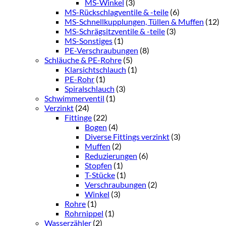
MS-Winkel
(3)
MS-Rückschlagventile & -teile
(6)
MS-Schnellkupplungen, Tüllen & Muffen
(12)
MS-Schrägsitzventile & -teile
(3)
MS-Sonstiges
(1)
PE-Verschraubungen
(8)
Schläuche & PE-Rohre
(5)
Klarsichtschlauch
(1)
PE-Rohr
(1)
Spiralschlauch
(3)
Schwimmerventil
(1)
Verzinkt
(24)
Fittinge
(22)
Bogen
(4)
Diverse Fittings verzinkt
(3)
Muffen
(2)
Reduzierungen
(6)
Stopfen
(1)
T-Stücke
(1)
Verschraubungen
(2)
Winkel
(3)
Rohre
(1)
Rohrnippel
(1)
Wasserzähler
(2)