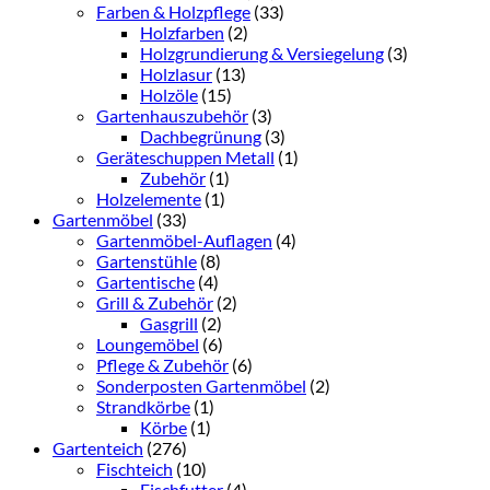
Farben & Holzpflege
(33)
Holzfarben
(2)
Holzgrundierung & Versiegelung
(3)
Holzlasur
(13)
Holzöle
(15)
Gartenhauszubehör
(3)
Dachbegrünung
(3)
Geräteschuppen Metall
(1)
Zubehör
(1)
Holzelemente
(1)
Gartenmöbel
(33)
Gartenmöbel-Auflagen
(4)
Gartenstühle
(8)
Gartentische
(4)
Grill & Zubehör
(2)
Gasgrill
(2)
Loungemöbel
(6)
Pflege & Zubehör
(6)
Sonderposten Gartenmöbel
(2)
Strandkörbe
(1)
Körbe
(1)
Gartenteich
(276)
Fischteich
(10)
Fischfutter
(4)