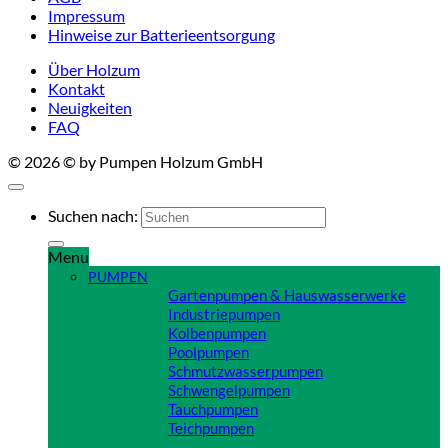
Impressum
Hinweise zur Batterieentsorgung
Über Holzum
Kontakt
Neuigkeiten
FAQ
© 2026 © by Pumpen Holzum GmbH
Suchen nach:
Menu
PUMPEN
Gartenpumpen & Hauswasserwerke
Industriepumpen
Kolbenpumpen
Poolpumpen
Schmutzwasserpumpen
Schwengelpumpen
Tauchpumpen
Teichpumpen
Close