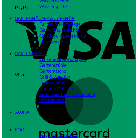
Wasserbecken
Wasserspiele
PayPal
Close
GARTENHÄUSER & ZUBEHÖR
Farben & Holzpflege
Gartenhauszubehör
Geräteschuppen Metall
Holzelemente
Close
GARTENMÖBEL
Gartenmöbel-Auflagen
Gartenstühle
Gartentische
Visa
Grill & Zubehör
Loungemöbel
Pflege & Zubehör
Sonderposten Gartenmöbel
Strandkörbe
Close
SAUNA
Close
POOL
Gegenstromanlage