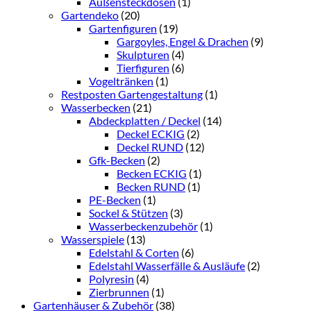
Außensteckdosen
(1)
Gartendeko
(20)
Gartenfiguren
(19)
Gargoyles, Engel & Drachen
(9)
Skulpturen
(4)
Tierfiguren
(6)
Vogeltränken
(1)
Restposten Gartengestaltung
(1)
Wasserbecken
(21)
Abdeckplatten / Deckel
(14)
Deckel ECKIG
(2)
Deckel RUND
(12)
Gfk-Becken
(2)
Becken ECKIG
(1)
Becken RUND
(1)
PE-Becken
(1)
Sockel & Stützen
(3)
Wasserbeckenzubehör
(1)
Wasserspiele
(13)
Edelstahl & Corten
(6)
Edelstahl Wasserfälle & Ausläufe
(2)
Polyresin
(4)
Zierbrunnen
(1)
Gartenhäuser & Zubehör
(38)