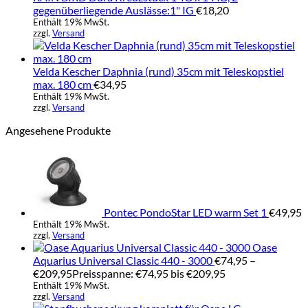
gegenüberliegende Auslässe:1" IG
€
18,20
Enthält 19% MwSt.
zzgl.
Versand
Velda Kescher Daphnia (rund) 35cm mit Teleskopstiel
max. 180 cm
€
34,95
Enthält 19% MwSt.
zzgl.
Versand
Angesehene Produkte
Pontec PondoStar LED warm Set 1
€
49,95
Enthält 19% MwSt.
zzgl.
Versand
Oase
Aquarius Universal Classic 440 - 3000
€
74,95
–
€
209,95
Preisspanne: €74,95 bis €209,95
Enthält 19% MwSt.
zzgl.
Versand