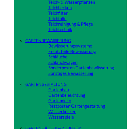
Teich- & Wasserpflanzen
Teichbecken
Teichfilter
Teichfolie
Teichreinigung & Pflege
Teichtechnik
Close
GARTENBEWÄSSERUNG
Bewässerungssysteme
Ersatzteile Bewässerung
Schläuche
Schlauchwagen
Sonderposten Gartenbewässerung
Sonstiges Bewässerung
Close
GARTENGESTALTUNG
Gartenbau
Gartenbeleuchtung
Gartendeko
Restposten Gartengestaltung
Wasserbecken
Wasserspiele
Close
GARTENHÄUSER & ZUBEHÖR