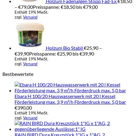
Holzum Fadenalgen Stopp Fad-Ex
€
18,50
–
€
79,00
Preisspanne: €18,50 bis €79,00
Enthält 19% MwSt.
zzgl.
Versand
Holzum Bio Stabil
€
25,90
–
€
39,90
Preisspanne: €25,90 bis €39,90
Enthält 19% MwSt.
zzgl.
Versand
Bestbewertete
Ebara H 100/20 Hauswasserwerk mit 20 l Kessel
Förderleistung max. 3,9 m³/h Förderdruck max. 5,0 bar
€
390,00
Enthält 19% MwSt.
zzgl.
Versand
RAIN BIRD Dura Kreuzstück 1"IG x 1"AG, 2