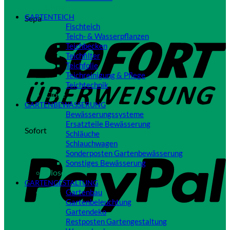
Close
GARTENTEICH
Sepa
Fischteich
Teich- & Wasserpflanzen
Teichbecken
Teichfilter
Teichfolie
Teichreinigung & Pflege
Teichtechnik
Close
GARTENBEWÄSSERUNG
Bewässerungssysteme
Ersatzteile Bewässerung
Sofort
Schläuche
Schlauchwagen
Sonderposten Gartenbewässerung
Sonstiges Bewässerung
Close
GARTENGESTALTUNG
Gartenbau
Gartenbeleuchtung
Gartendeko
Restposten Gartengestaltung