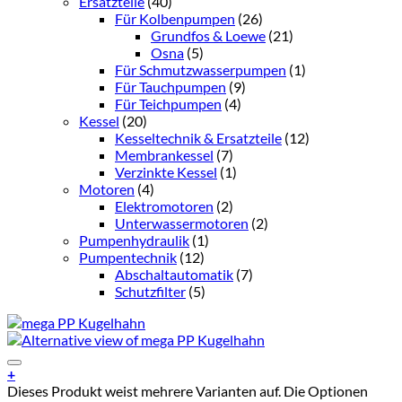
Ersatzteile
(40)
Für Kolbenpumpen
(26)
Grundfos & Loewe
(21)
Osna
(5)
Für Schmutzwasserpumpen
(1)
Für Tauchpumpen
(9)
Für Teichpumpen
(4)
Kessel
(20)
Kesseltechnik & Ersatzteile
(12)
Membrankessel
(7)
Verzinkte Kessel
(1)
Motoren
(4)
Elektromotoren
(2)
Unterwassermotoren
(2)
Pumpenhydraulik
(1)
Pumpentechnik
(12)
Abschaltautomatik
(7)
Schutzfilter
(5)
Add to Wishlist
+
Dieses Produkt weist mehrere Varianten auf. Die Optionen