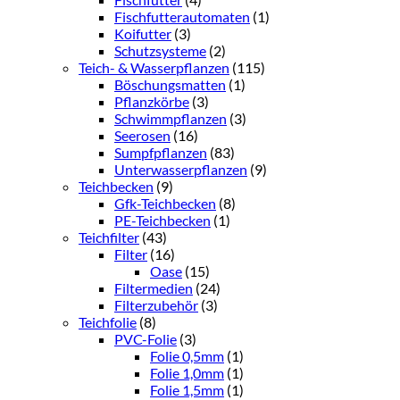
Fischfutterautomaten
(1)
Koifutter
(3)
Schutzsysteme
(2)
Teich- & Wasserpflanzen
(115)
Böschungsmatten
(1)
Pflanzkörbe
(3)
Schwimmpflanzen
(3)
Seerosen
(16)
Sumpfpflanzen
(83)
Unterwasserpflanzen
(9)
Teichbecken
(9)
Gfk-Teichbecken
(8)
PE-Teichbecken
(1)
Teichfilter
(43)
Filter
(16)
Oase
(15)
Filtermedien
(24)
Filterzubehör
(3)
Teichfolie
(8)
PVC-Folie
(3)
Folie 0,5mm
(1)
Folie 1,0mm
(1)
Folie 1,5mm
(1)