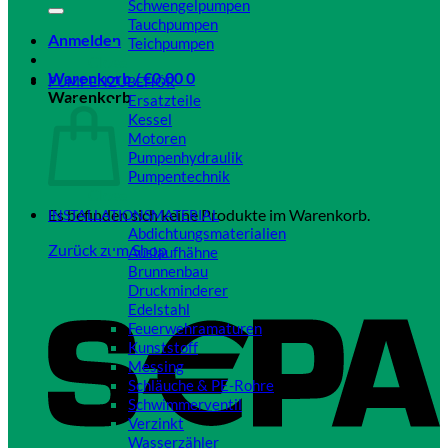
Schwengelpumpen
Tauchpumpen
Anmelden
Teichpumpen
Close
Warenkorb /
€
0,00
0
PUMPENZUBEHÖR
Warenkorb
Ersatzteile
Kessel
Motoren
Pumpenhydraulik
Pumpentechnik
Close
Es befinden sich keine Produkte im Warenkorb.
INSTALLATIONSMATERIAL
Abdichtungsmaterialien
Zurück zum Shop
Auslaufhähne
Brunnenbau
Druckminderer
Edelstahl
Feuerwehramaturen
Kunststoff
Messing
Schläuche & PE-Rohre
Schwimmerventil
Verzinkt
Wasserzähler