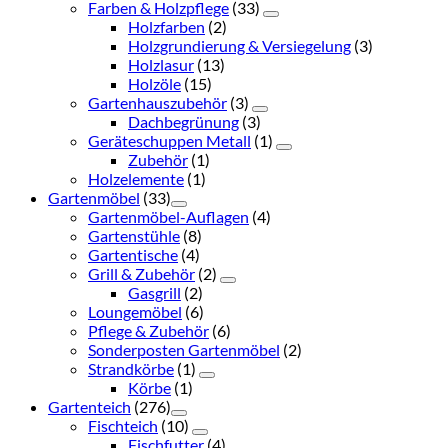
Farben & Holzpflege
(33)
Holzfarben
(2)
Holzgrundierung & Versiegelung
(3)
Holzlasur
(13)
Holzöle
(15)
Gartenhauszubehör
(3)
Dachbegrünung
(3)
Geräteschuppen Metall
(1)
Zubehör
(1)
Holzelemente
(1)
Gartenmöbel
(33)
Gartenmöbel-Auflagen
(4)
Gartenstühle
(8)
Gartentische
(4)
Grill & Zubehör
(2)
Gasgrill
(2)
Loungemöbel
(6)
Pflege & Zubehör
(6)
Sonderposten Gartenmöbel
(2)
Strandkörbe
(1)
Körbe
(1)
Gartenteich
(276)
Fischteich
(10)
Fischfutter
(4)