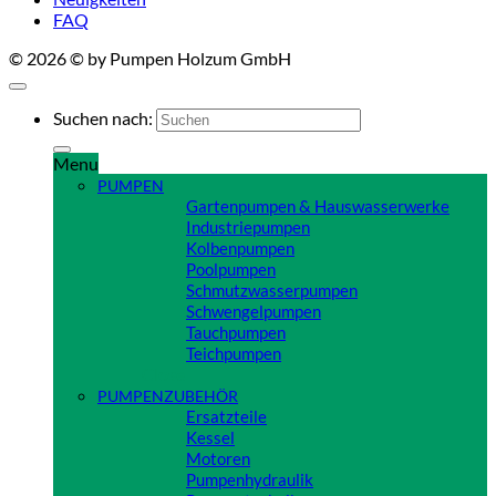
FAQ
© 2026 © by Pumpen Holzum GmbH
Suchen nach:
Menu
PUMPEN
Gartenpumpen & Hauswasserwerke
Industriepumpen
Kolbenpumpen
Poolpumpen
Schmutzwasserpumpen
Schwengelpumpen
Tauchpumpen
Teichpumpen
Close
PUMPENZUBEHÖR
Ersatzteile
Kessel
Motoren
Pumpenhydraulik