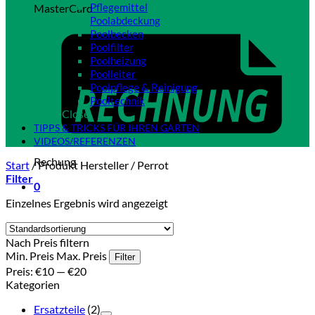
Pflegemittel
MasterCard
Poolabdeckung
Poolbecken
Poolfilter
Poolheizung
Poolleiter
Poolpflege & Reinigung
Pooltechnik
Close
TIPPS & TRICKS FÜR IHREN GARTEN
VIDEOS/REFERENZEN
Rechung
Start
/
Produkt Hersteller
/
Perrot
Filter
0
Einzelnes Ergebnis wird angezeigt
Nach Preis filtern
Min. Preis
Max. Preis
Filter
Preis:
€10
—
€20
Kategorien
Ersatzteile
(2)