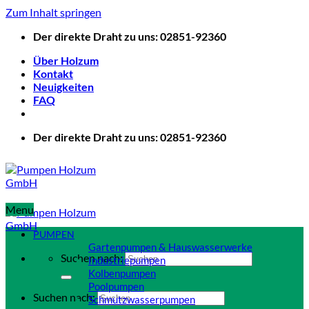
Zum Inhalt springen
Der direkte Draht zu uns: 02851-92360
Über Holzum
Kontakt
Neuigkeiten
FAQ
Der direkte Draht zu uns: 02851-92360
Menu
PUMPEN
Gartenpumpen & Hauswasserwerke
Suchen nach:
Industriepumpen
Kolbenpumpen
Poolpumpen
Suchen nach:
Schmutzwasserpumpen