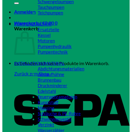
Schwengelpumpen
Tauchpumpen
Anmelden
Teichpumpen
Close
Warenkorb /
€
0,00
0
PUMPENZUBEHÖR
Warenkorb
Ersatzteile
Kessel
Motoren
Pumpenhydraulik
Pumpentechnik
Close
Es befinden sich keine Produkte im Warenkorb.
INSTALLATIONSMATERIAL
Abdichtungsmaterialien
Zurück zum Shop
Auslaufhähne
Brunnenbau
Druckminderer
Edelstahl
Feuerwehramaturen
Kunststoff
Messing
Schläuche & PE-Rohre
Schwimmerventil
Verzinkt
Wasserzähler