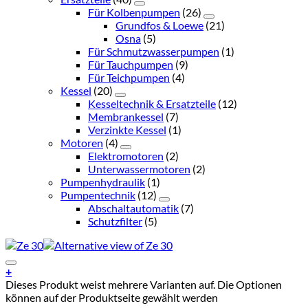
Für Kolbenpumpen
(26)
Grundfos & Loewe
(21)
Osna
(5)
Für Schmutzwasserpumpen
(1)
Für Tauchpumpen
(9)
Für Teichpumpen
(4)
Kessel
(20)
Kesseltechnik & Ersatzteile
(12)
Membrankessel
(7)
Verzinkte Kessel
(1)
Motoren
(4)
Elektromotoren
(2)
Unterwassermotoren
(2)
Pumpenhydraulik
(1)
Pumpentechnik
(12)
Abschaltautomatik
(7)
Schutzfilter
(5)
Add to Wishlist
+
Dieses Produkt weist mehrere Varianten auf. Die Optionen
können auf der Produktseite gewählt werden