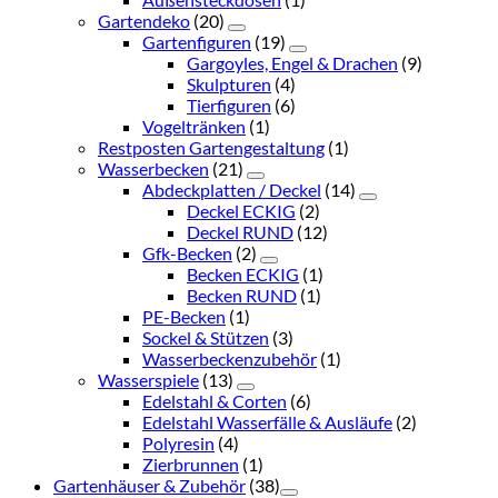
Gartendeko
(20)
Gartenfiguren
(19)
Gargoyles, Engel & Drachen
(9)
Skulpturen
(4)
Tierfiguren
(6)
Vogeltränken
(1)
Restposten Gartengestaltung
(1)
Wasserbecken
(21)
Abdeckplatten / Deckel
(14)
Deckel ECKIG
(2)
Deckel RUND
(12)
Gfk-Becken
(2)
Becken ECKIG
(1)
Becken RUND
(1)
PE-Becken
(1)
Sockel & Stützen
(3)
Wasserbeckenzubehör
(1)
Wasserspiele
(13)
Edelstahl & Corten
(6)
Edelstahl Wasserfälle & Ausläufe
(2)
Polyresin
(4)
Zierbrunnen
(1)
Gartenhäuser & Zubehör
(38)