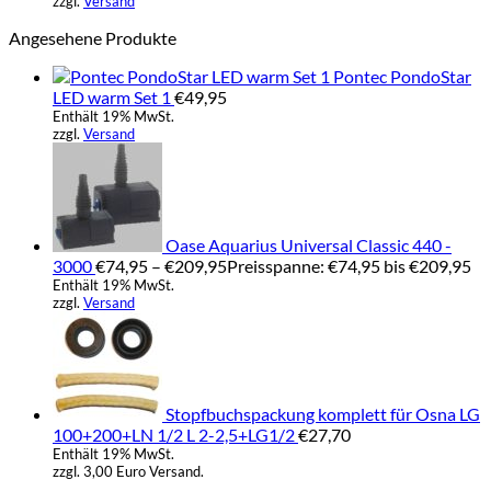
zzgl.
Versand
Angesehene Produkte
Pontec PondoStar
LED warm Set 1
€
49,95
Enthält 19% MwSt.
zzgl.
Versand
Oase Aquarius Universal Classic 440 -
3000
€
74,95
–
€
209,95
Preisspanne: €74,95 bis €209,95
Enthält 19% MwSt.
zzgl.
Versand
Stopfbuchspackung komplett für Osna LG
100+200+LN 1/2 L 2-2,5+LG1/2
€
27,70
Enthält 19% MwSt.
zzgl. 3,00 Euro Versand.