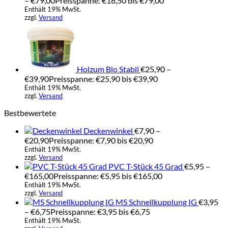
–
€
79,00
Preisspanne: €18,50 bis €79,00
Enthält 19% MwSt.
zzgl.
Versand
Holzum Bio Stabil
€
25,90
–
€
39,90
Preisspanne: €25,90 bis €39,90
Enthält 19% MwSt.
zzgl.
Versand
Bestbewertete
Deckenwinkel
€
7,90
–
€
20,90
Preisspanne: €7,90 bis €20,90
Enthält 19% MwSt.
zzgl.
Versand
PVC T-Stück 45 Grad
€
5,95
–
€
165,00
Preisspanne: €5,95 bis €165,00
Enthält 19% MwSt.
zzgl.
Versand
MS Schnellkupplung IG
€
3,95
–
€
6,75
Preisspanne: €3,95 bis €6,75
Enthält 19% MwSt.