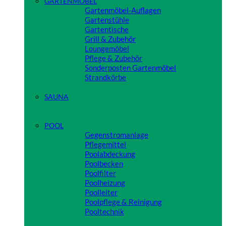
GARTENMÖBEL
Gartenmöbel-Auflagen
Gartenstühle
Gartentische
Grill & Zubehör
Loungemöbel
Pflege & Zubehör
Sonderposten Gartenmöbel
Strandkörbe
Close
SAUNA
Close
POOL
Gegenstromanlage
Pflegemittel
Poolabdeckung
Poolbecken
Poolfilter
Poolheizung
Poolleiter
Poolpflege & Reinigung
Pooltechnik
Close