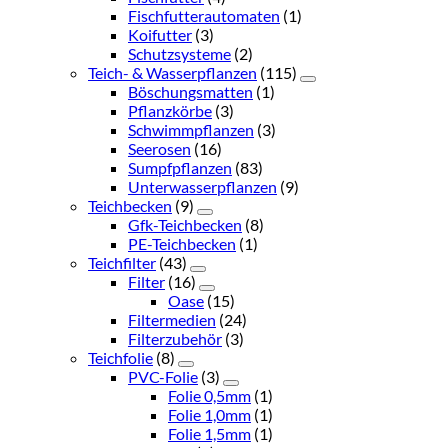
Fischfutterautomaten
(1)
Koifutter
(3)
Schutzsysteme
(2)
Teich- & Wasserpflanzen
(115)
Böschungsmatten
(1)
Pflanzkörbe
(3)
Schwimmpflanzen
(3)
Seerosen
(16)
Sumpfpflanzen
(83)
Unterwasserpflanzen
(9)
Teichbecken
(9)
Gfk-Teichbecken
(8)
PE-Teichbecken
(1)
Teichfilter
(43)
Filter
(16)
Oase
(15)
Filtermedien
(24)
Filterzubehör
(3)
Teichfolie
(8)
PVC-Folie
(3)
Folie 0,5mm
(1)
Folie 1,0mm
(1)
Folie 1,5mm
(1)