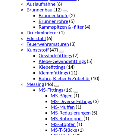
Auslaufhähne
(6)
Brunnenbau
(12)
Brunnenköpfe
(2)
Brunnenrohre
(5)
Rammspitzen & -filter
(4)
Druckminderer
(1)
Edelstahl
(6)
Feuerwehramaturen
(3)
Kunststoff
(47)
Gewindefittings
(7)
Klebe-Gewindefittings
(5)
Klebefittings
(14)
Klemmfittings
(11)
Rohre, Kleber & Zubehör
(10)
Messing
(46)
MS-Fittings
(16)
MS-Bögen
(1)
MS-Diverse Fittings
(3)
MS-Muffen
(1)
MS-Reduzierungen
(5)
MS-Rohrnippel
(1)
MS-Stopfen
(1)
MS-T-Stücke
(1)