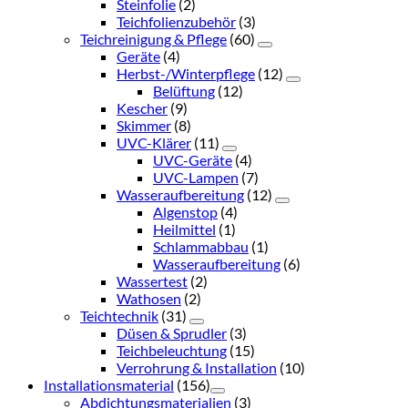
Steinfolie
(2)
Teichfolienzubehör
(3)
Teichreinigung & Pflege
(60)
Geräte
(4)
Herbst-/Winterpflege
(12)
Belüftung
(12)
Kescher
(9)
Skimmer
(8)
UVC-Klärer
(11)
UVC-Geräte
(4)
UVC-Lampen
(7)
Wasseraufbereitung
(12)
Algenstop
(4)
Heilmittel
(1)
Schlammabbau
(1)
Wasseraufbereitung
(6)
Wassertest
(2)
Wathosen
(2)
Teichtechnik
(31)
Düsen & Sprudler
(3)
Teichbeleuchtung
(15)
Verrohrung & Installation
(10)
Installationsmaterial
(156)
Abdichtungsmaterialien
(3)