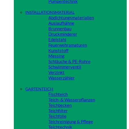
Pumpentechnik
Close
INSTALLATIONSMATERIAL
Abdichtungsmaterialien
Auslaufhähne
Brunnenbau
Druckminderer
Edelstahl
Feuerwehramaturen
Kunststoff
Messing
Schläuche & PE-Rohre
Schwimmerventil
Verzinkt
Wasserzähler
Close
GARTENTEICH
Fischteich
Teich- & Wasserpflanzen
Teichbecken
Teichfilter
Teichfolie
Teichreinigung & Pflege
Teichtechnik