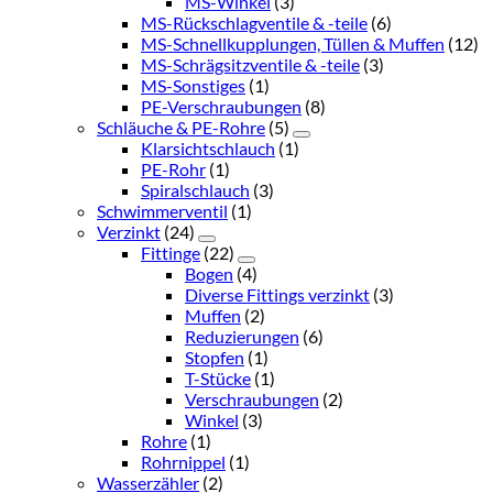
MS-Winkel
(3)
MS-Rückschlagventile & -teile
(6)
MS-Schnellkupplungen, Tüllen & Muffen
(12)
MS-Schrägsitzventile & -teile
(3)
MS-Sonstiges
(1)
PE-Verschraubungen
(8)
Schläuche & PE-Rohre
(5)
Klarsichtschlauch
(1)
PE-Rohr
(1)
Spiralschlauch
(3)
Schwimmerventil
(1)
Verzinkt
(24)
Fittinge
(22)
Bogen
(4)
Diverse Fittings verzinkt
(3)
Muffen
(2)
Reduzierungen
(6)
Stopfen
(1)
T-Stücke
(1)
Verschraubungen
(2)
Winkel
(3)
Rohre
(1)
Rohrnippel
(1)
Wasserzähler
(2)