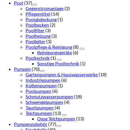
Pool
(37)
Gegenstromanlage
(2)
Pflegemittel
(14)
Poolabdeckung
(1)
Poolbecken
(2)
Poolfilter
(3)
Poolheizung
(3)
Poolleiter
(3)
Poolpflege & Reinigung
(8)
Reinigungsgeräte
(6)
Pooltechnik
(1)
Sonstige Pooltechnik
(1)
Pumpen
(70)
Gartenpumpen & Hauswasserwerke
(18)
Industriepumpen
(6)
Kolbenpumpen
(1)
Poolpumpen
(6)
Schmutzwasserpumpen
(18)
Schwengelpumpen
(4)
Tauchpumpen
(4)
Teichpumpen
(13)
Oase Teichpumpen
(13)
Pumpenzubehör
(77)
Ersatzteile
(40)