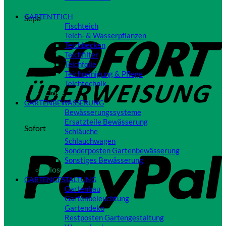
Close
GARTENTEICH
Sepa
Fischteich
Teich- & Wasserpflanzen
Teichbecken
Teichfilter
Teichfolie
Teichreinigung & Pflege
Teichtechnik
Close
GARTENBEWÄSSERUNG
Bewässerungssysteme
Ersatzteile Bewässerung
Sofort
Schläuche
Schlauchwagen
Sonderposten Gartenbewässerung
Sonstiges Bewässerung
Close
GARTENGESTALTUNG
Gartenbau
Gartenbeleuchtung
Gartendeko
Restposten Gartengestaltung