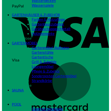
Wasserbecken
Wasserspiele
PayPal
Close
GARTENHÄUSER & ZUBEHÖR
Farben & Holzpflege
Gartenhauszubehör
Geräteschuppen Metall
Holzelemente
Close
GARTENMÖBEL
Gartenmöbel-Auflagen
Gartenstühle
Gartentische
Visa
Grill & Zubehör
Loungemöbel
Pflege & Zubehör
Sonderposten Gartenmöbel
Strandkörbe
Close
SAUNA
Close
POOL
Gegenstromanlage