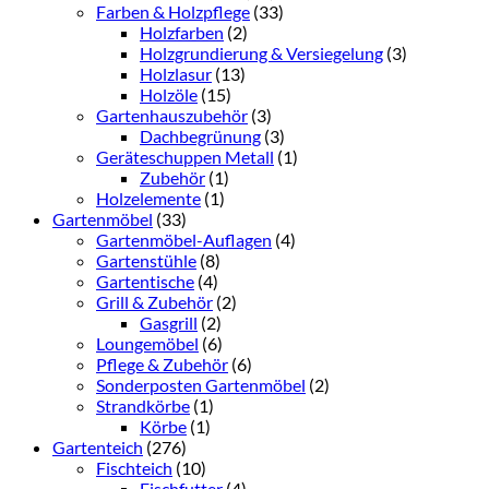
Farben & Holzpflege
(33)
Holzfarben
(2)
Holzgrundierung & Versiegelung
(3)
Holzlasur
(13)
Holzöle
(15)
Gartenhauszubehör
(3)
Dachbegrünung
(3)
Geräteschuppen Metall
(1)
Zubehör
(1)
Holzelemente
(1)
Gartenmöbel
(33)
Gartenmöbel-Auflagen
(4)
Gartenstühle
(8)
Gartentische
(4)
Grill & Zubehör
(2)
Gasgrill
(2)
Loungemöbel
(6)
Pflege & Zubehör
(6)
Sonderposten Gartenmöbel
(2)
Strandkörbe
(1)
Körbe
(1)
Gartenteich
(276)
Fischteich
(10)
Fischfutter
(4)