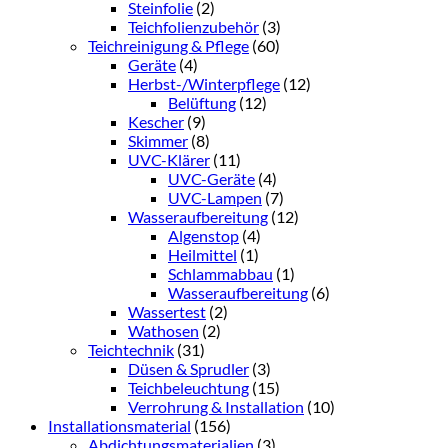
Steinfolie
(2)
Teichfolienzubehör
(3)
Teichreinigung & Pflege
(60)
Geräte
(4)
Herbst-/Winterpflege
(12)
Belüftung
(12)
Kescher
(9)
Skimmer
(8)
UVC-Klärer
(11)
UVC-Geräte
(4)
UVC-Lampen
(7)
Wasseraufbereitung
(12)
Algenstop
(4)
Heilmittel
(1)
Schlammabbau
(1)
Wasseraufbereitung
(6)
Wassertest
(2)
Wathosen
(2)
Teichtechnik
(31)
Düsen & Sprudler
(3)
Teichbeleuchtung
(15)
Verrohrung & Installation
(10)
Installationsmaterial
(156)
Abdichtungsmaterialien
(3)