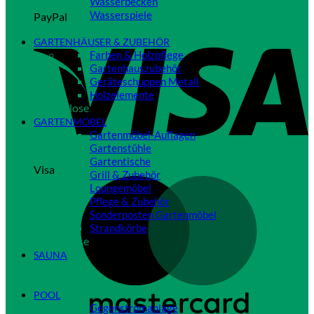
Wasserbecken
Wasserspiele
PayPal
Close
GARTENHÄUSER & ZUBEHÖR
Farben & Holzpflege
Gartenhauszubehör
Geräteschuppen Metall
Holzelemente
Close
GARTENMÖBEL
Gartenmöbel-Auflagen
Gartenstühle
Gartentische
Visa
Grill & Zubehör
Loungemöbel
Pflege & Zubehör
Sonderposten Gartenmöbel
Strandkörbe
Close
SAUNA
Close
POOL
Gegenstromanlage