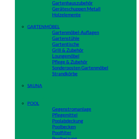
Gartenhauszubehör
Geräteschuppen Metall
Holzelemente
Close
GARTENMÖBEL
Gartenmöbel-Auflagen
Gartenstühle
Gartentische
Grill & Zubehör
Loungemöbel
Pflege & Zubehör
Sonderposten Gartenmöbel
Strandkörbe
Close
SAUNA
Close
POOL
Gegenstromanlage
Pflegemittel
Poolabdeckung
Poolbecken
Poolfilter
Poolheizung