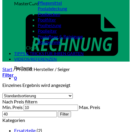
Pflegemittel
MasterCard
Poolabdeckung
Poolbecken
Poolfilter
Poolheizung
Poolleiter
Poolpflege & Reinigung
Pooltechnik
Close
TIPPS & TRICKS FÜR IHREN GARTEN
VIDEOS/REFERENZEN
Rechung
Start
/
Produkt Hersteller
/
Seiger
Filter
0
Einzelnes Ergebnis wird angezeigt
Nach Preis filtern
Min. Preis
Max. Preis
Filter
Kategorien
Ersatzteile
(2)