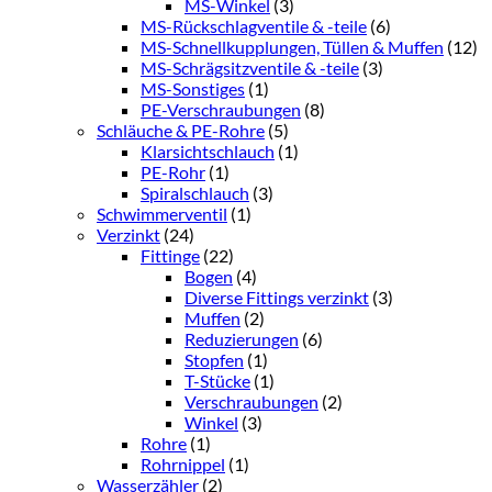
MS-Winkel
(3)
MS-Rückschlagventile & -teile
(6)
MS-Schnellkupplungen, Tüllen & Muffen
(12)
MS-Schrägsitzventile & -teile
(3)
MS-Sonstiges
(1)
PE-Verschraubungen
(8)
Schläuche & PE-Rohre
(5)
Klarsichtschlauch
(1)
PE-Rohr
(1)
Spiralschlauch
(3)
Schwimmerventil
(1)
Verzinkt
(24)
Fittinge
(22)
Bogen
(4)
Diverse Fittings verzinkt
(3)
Muffen
(2)
Reduzierungen
(6)
Stopfen
(1)
T-Stücke
(1)
Verschraubungen
(2)
Winkel
(3)
Rohre
(1)
Rohrnippel
(1)
Wasserzähler
(2)