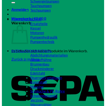
Schwengelpumpen
Tauchpumpen
Anmelden
Teichpumpen
Close
Warenkorb /
€
0,00
0
PUMPENZUBEHÖR
Warenkorb
Ersatzteile
Kessel
Motoren
Pumpenhydraulik
Pumpentechnik
Close
Es befinden sich keine Produkte im Warenkorb.
INSTALLATIONSMATERIAL
Abdichtungsmaterialien
Zurück zum Shop
Auslaufhähne
Brunnenbau
Druckminderer
Edelstahl
Feuerwehramaturen
Kunststoff
Messing
Schläuche & PE-Rohre
Schwimmerventil
Verzinkt
Wasserzähler