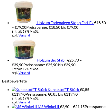
Holzum Fadenalgen Stopp Fad-Ex
€
18,50
–
€
79,00
Preisspanne: €18,50 bis €79,00
Enthält 19% MwSt.
zzgl.
Versand
Holzum Bio Stabil
€
25,90
–
€
39,90
Preisspanne: €25,90 bis €39,90
Enthält 19% MwSt.
zzgl.
Versand
Bestbewertete
Kunststoff T-Stück
€
0,85
–
€
119,90
Preisspanne: €0,85 bis €119,90
Enthält 19% MwSt.
zzgl.
Versand
MS Winkel II
€
2,90
–
€
21,15
Preisspanne: