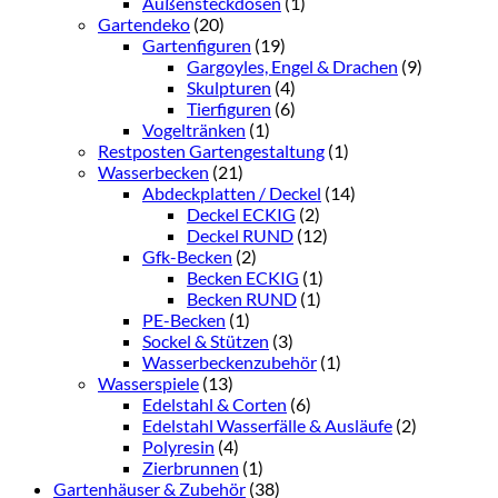
Außensteckdosen
(1)
Gartendeko
(20)
Gartenfiguren
(19)
Gargoyles, Engel & Drachen
(9)
Skulpturen
(4)
Tierfiguren
(6)
Vogeltränken
(1)
Restposten Gartengestaltung
(1)
Wasserbecken
(21)
Abdeckplatten / Deckel
(14)
Deckel ECKIG
(2)
Deckel RUND
(12)
Gfk-Becken
(2)
Becken ECKIG
(1)
Becken RUND
(1)
PE-Becken
(1)
Sockel & Stützen
(3)
Wasserbeckenzubehör
(1)
Wasserspiele
(13)
Edelstahl & Corten
(6)
Edelstahl Wasserfälle & Ausläufe
(2)
Polyresin
(4)
Zierbrunnen
(1)
Gartenhäuser & Zubehör
(38)