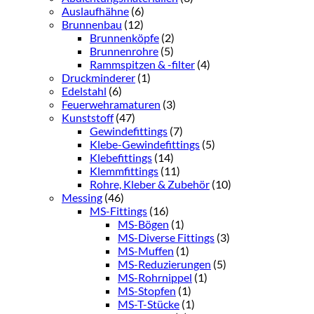
Auslaufhähne
(6)
Brunnenbau
(12)
Brunnenköpfe
(2)
Brunnenrohre
(5)
Rammspitzen & -filter
(4)
Druckminderer
(1)
Edelstahl
(6)
Feuerwehramaturen
(3)
Kunststoff
(47)
Gewindefittings
(7)
Klebe-Gewindefittings
(5)
Klebefittings
(14)
Klemmfittings
(11)
Rohre, Kleber & Zubehör
(10)
Messing
(46)
MS-Fittings
(16)
MS-Bögen
(1)
MS-Diverse Fittings
(3)
MS-Muffen
(1)
MS-Reduzierungen
(5)
MS-Rohrnippel
(1)
MS-Stopfen
(1)
MS-T-Stücke
(1)