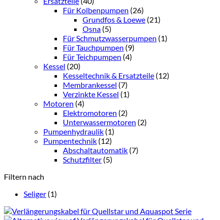
Ersatzteile
(40)
Für Kolbenpumpen
(26)
Grundfos & Loewe
(21)
Osna
(5)
Für Schmutzwasserpumpen
(1)
Für Tauchpumpen
(9)
Für Teichpumpen
(4)
Kessel
(20)
Kesseltechnik & Ersatzteile
(12)
Membrankessel
(7)
Verzinkte Kessel
(1)
Motoren
(4)
Elektromotoren
(2)
Unterwassermotoren
(2)
Pumpenhydraulik
(1)
Pumpentechnik
(12)
Abschaltautomatik
(7)
Schutzfilter
(5)
Filtern nach
Seliger
(1)