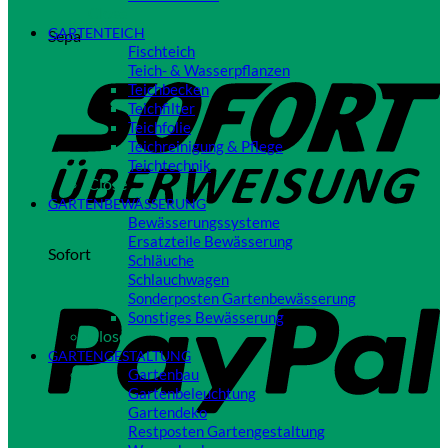
Close
GARTENTEICH
Sepa
Fischteich
Teich- & Wasserpflanzen
Teichbecken
Teichfilter
Teichfolie
Teichreinigung & Pflege
Teichtechnik
Close
GARTENBEWÄSSERUNG
Bewässerungssysteme
Ersatzteile Bewässerung
Sofort
Schläuche
Schlauchwagen
Sonderposten Gartenbewässerung
Sonstiges Bewässerung
Close
GARTENGESTALTUNG
Gartenbau
Gartenbeleuchtung
Gartendeko
Restposten Gartengestaltung