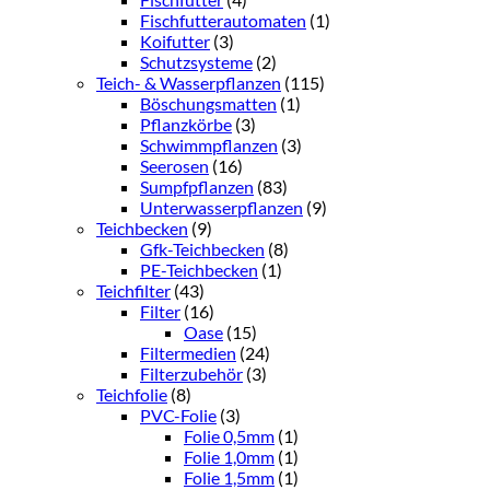
Fischfutterautomaten
(1)
Koifutter
(3)
Schutzsysteme
(2)
Teich- & Wasserpflanzen
(115)
Böschungsmatten
(1)
Pflanzkörbe
(3)
Schwimmpflanzen
(3)
Seerosen
(16)
Sumpfpflanzen
(83)
Unterwasserpflanzen
(9)
Teichbecken
(9)
Gfk-Teichbecken
(8)
PE-Teichbecken
(1)
Teichfilter
(43)
Filter
(16)
Oase
(15)
Filtermedien
(24)
Filterzubehör
(3)
Teichfolie
(8)
PVC-Folie
(3)
Folie 0,5mm
(1)
Folie 1,0mm
(1)
Folie 1,5mm
(1)