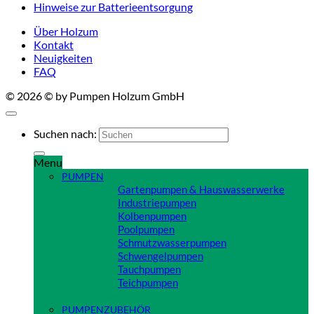
Hinweise zur Batterieentsorgung
Über Holzum
Kontakt
Neuigkeiten
FAQ
© 2026 © by Pumpen Holzum GmbH
Suchen nach:
Menu
PUMPEN
Gartenpumpen & Hauswasserwerke
Industriepumpen
Kolbenpumpen
Poolpumpen
Schmutzwasserpumpen
Schwengelpumpen
Tauchpumpen
Teichpumpen
Close
PUMPENZUBEHÖR