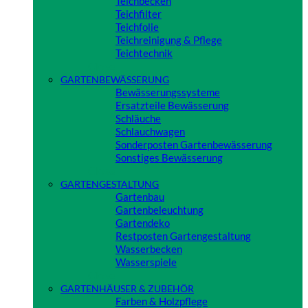
Teichbecken
Teichfilter
Teichfolie
Teichreinigung & Pflege
Teichtechnik
Close
GARTENBEWÄSSERUNG
Bewässerungssysteme
Ersatzteile Bewässerung
Schläuche
Schlauchwagen
Sonderposten Gartenbewässerung
Sonstiges Bewässerung
Close
GARTENGESTALTUNG
Gartenbau
Gartenbeleuchtung
Gartendeko
Restposten Gartengestaltung
Wasserbecken
Wasserspiele
Close
GARTENHÄUSER & ZUBEHÖR
Farben & Holzpflege