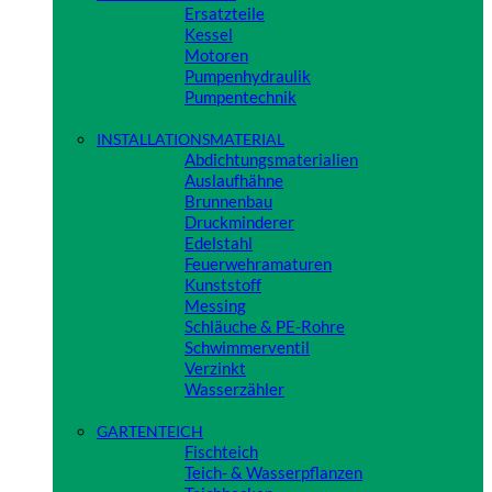
Ersatzteile
Kessel
Motoren
Pumpenhydraulik
Pumpentechnik
Close
INSTALLATIONSMATERIAL
Abdichtungsmaterialien
Auslaufhähne
Brunnenbau
Druckminderer
Edelstahl
Feuerwehramaturen
Kunststoff
Messing
Schläuche & PE-Rohre
Schwimmerventil
Verzinkt
Wasserzähler
Close
GARTENTEICH
Fischteich
Teich- & Wasserpflanzen