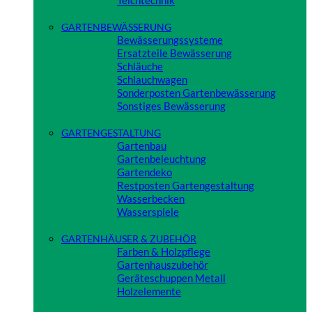
Teichtechnik
Close
GARTENBEWÄSSERUNG
Bewässerungssysteme
Ersatzteile Bewässerung
Schläuche
Schlauchwagen
Sonderposten Gartenbewässerung
Sonstiges Bewässerung
Close
GARTENGESTALTUNG
Gartenbau
Gartenbeleuchtung
Gartendeko
Restposten Gartengestaltung
Wasserbecken
Wasserspiele
Close
GARTENHÄUSER & ZUBEHÖR
Farben & Holzpflege
Gartenhauszubehör
Geräteschuppen Metall
Holzelemente
Close