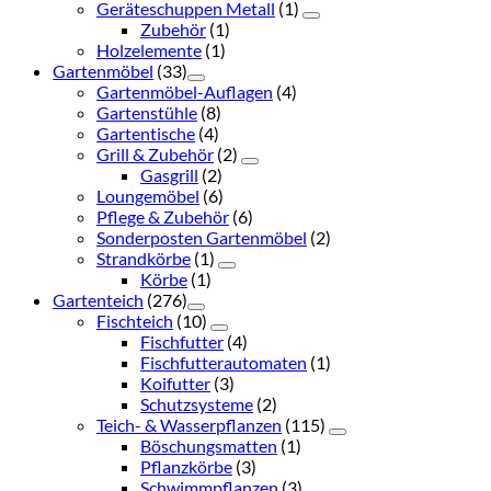
Geräteschuppen Metall
(1)
Zubehör
(1)
Holzelemente
(1)
Gartenmöbel
(33)
Gartenmöbel-Auflagen
(4)
Gartenstühle
(8)
Gartentische
(4)
Grill & Zubehör
(2)
Gasgrill
(2)
Loungemöbel
(6)
Pflege & Zubehör
(6)
Sonderposten Gartenmöbel
(2)
Strandkörbe
(1)
Körbe
(1)
Gartenteich
(276)
Fischteich
(10)
Fischfutter
(4)
Fischfutterautomaten
(1)
Koifutter
(3)
Schutzsysteme
(2)
Teich- & Wasserpflanzen
(115)
Böschungsmatten
(1)
Pflanzkörbe
(3)
Schwimmpflanzen
(3)