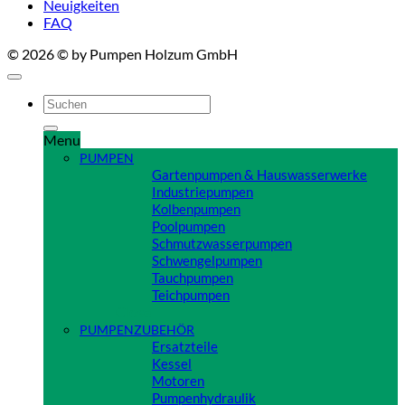
Neuigkeiten
FAQ
© 2026 © by Pumpen Holzum GmbH
Suchen
nach:
Menu
PUMPEN
Gartenpumpen & Hauswasserwerke
Industriepumpen
Kolbenpumpen
Poolpumpen
Schmutzwasserpumpen
Schwengelpumpen
Tauchpumpen
Teichpumpen
Close
PUMPENZUBEHÖR
Ersatzteile
Kessel
Motoren
Pumpenhydraulik