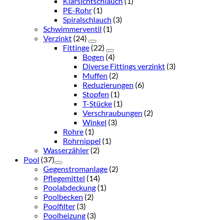
Klarsichtschlauch
(1)
PE-Rohr
(1)
Spiralschlauch
(3)
Schwimmerventil
(1)
Verzinkt
(24)
Fittinge
(22)
Bogen
(4)
Diverse Fittings verzinkt
(3)
Muffen
(2)
Reduzierungen
(6)
Stopfen
(1)
T-Stücke
(1)
Verschraubungen
(2)
Winkel
(3)
Rohre
(1)
Rohrnippel
(1)
Wasserzähler
(2)
Pool
(37)
Gegenstromanlage
(2)
Pflegemittel
(14)
Poolabdeckung
(1)
Poolbecken
(2)
Poolfilter
(3)
Poolheizung
(3)