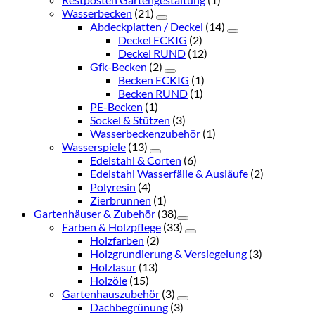
Wasserbecken
(21)
Abdeckplatten / Deckel
(14)
Deckel ECKIG
(2)
Deckel RUND
(12)
Gfk-Becken
(2)
Becken ECKIG
(1)
Becken RUND
(1)
PE-Becken
(1)
Sockel & Stützen
(3)
Wasserbeckenzubehör
(1)
Wasserspiele
(13)
Edelstahl & Corten
(6)
Edelstahl Wasserfälle & Ausläufe
(2)
Polyresin
(4)
Zierbrunnen
(1)
Gartenhäuser & Zubehör
(38)
Farben & Holzpflege
(33)
Holzfarben
(2)
Holzgrundierung & Versiegelung
(3)
Holzlasur
(13)
Holzöle
(15)
Gartenhauszubehör
(3)
Dachbegrünung
(3)