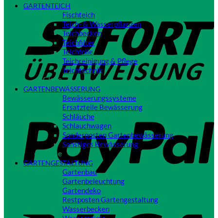
GARTENTEICH
S
Fischteich
Teich- & Wasserpflanzen
Teichbecken
Teichfilter
Teichfolie
Teichreinigung & Pflege
Teichtechnik
Close
GARTENBEWÄSSERUNG
Bewässerungssysteme
P
Ersatzteile Bewässerung
Schläuche
Schlauchwagen
Sonderposten Gartenbewässerung
Sonstiges Bewässerung
Close
GARTENGESTALTUNG
Gartenbau
Gartenbeleuchtung
Gartendeko
Restposten Gartengestaltung
V
Wasserbecken