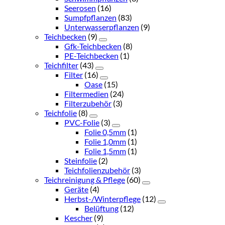
Seerosen
(16)
Sumpfpflanzen
(83)
Unterwasserpflanzen
(9)
Teichbecken
(9)
Gfk-Teichbecken
(8)
PE-Teichbecken
(1)
Teichfilter
(43)
Filter
(16)
Oase
(15)
Filtermedien
(24)
Filterzubehör
(3)
Teichfolie
(8)
PVC-Folie
(3)
Folie 0,5mm
(1)
Folie 1,0mm
(1)
Folie 1,5mm
(1)
Steinfolie
(2)
Teichfolienzubehör
(3)
Teichreinigung & Pflege
(60)
Geräte
(4)
Herbst-/Winterpflege
(12)
Belüftung
(12)
Kescher
(9)