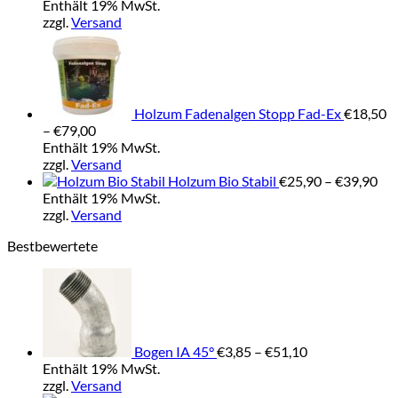
Enthält 19% MwSt.
zzgl.
Versand
Holzum Fadenalgen Stopp Fad-Ex
€
18,50
Preisspanne:
–
€
79,00
€18,50
Enthält 19% MwSt.
bis
zzgl.
Versand
€79,00
Pre
Holzum Bio Stabil
€
25,90
–
€
39,90
€25
Enthält 19% MwSt.
bis
zzgl.
Versand
€39
Bestbewertete
Preisspanne:
€3,85
bis
€51,10
Bogen IA 45°
€
3,85
–
€
51,10
Enthält 19% MwSt.
zzgl.
Versand