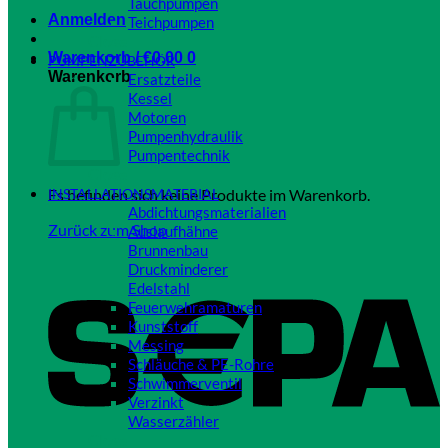
Tauchpumpen
Anmelden
Teichpumpen
Close
Warenkorb /
€
0,00
0
PUMPENZUBEHÖR
Warenkorb
Ersatzteile
Kessel
Motoren
Pumpenhydraulik
Pumpentechnik
Close
Es befinden sich keine Produkte im Warenkorb.
INSTALLATIONSMATERIAL
Abdichtungsmaterialien
Zurück zum Shop
Auslaufhähne
Brunnenbau
S
Druckminderer
Edelstahl
Feuerwehramaturen
Kunststoff
Messing
Schläuche & PE-Rohre
Schwimmerventil
Verzinkt
Wasserzähler
Close