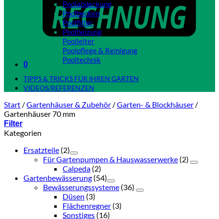
Poolabdeckung
Poolbecken
Poolfilter
Poolheizung
Poolleiter
Poolpflege & Reinigung
Pooltechnik
0
Close
TIPPS & TRICKS FÜR IHREN GARTEN
VIDEOS/REFERENZEN
Start
/
Gartenhäuser & Zubehör
/
Garten- & Blockhäuser
/
Gartenhäuser 70 mm
Filter
Kategorien
Ersatzteile
(2)
Für Gartenpumpen & Hauswasserwerke
(2)
Calpeda
(2)
Gartenbewässerung
(54)
Bewässerungssysteme
(36)
Düsen
(3)
Flächenregner
(3)
Sonstiges
(16)