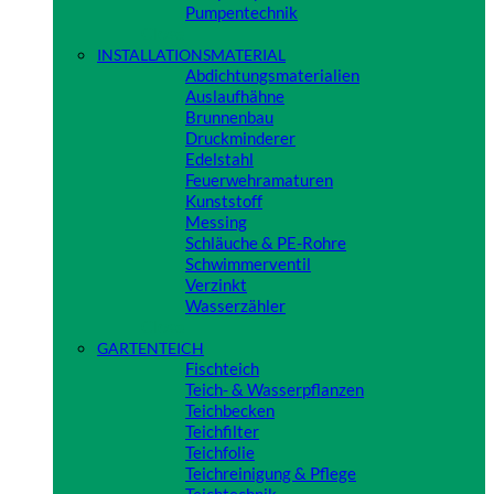
Pumpentechnik
Close
INSTALLATIONSMATERIAL
Abdichtungsmaterialien
Auslaufhähne
Brunnenbau
Druckminderer
Edelstahl
Feuerwehramaturen
Kunststoff
Messing
Schläuche & PE-Rohre
Schwimmerventil
Verzinkt
Wasserzähler
Close
GARTENTEICH
Fischteich
Teich- & Wasserpflanzen
Teichbecken
Teichfilter
Teichfolie
Teichreinigung & Pflege