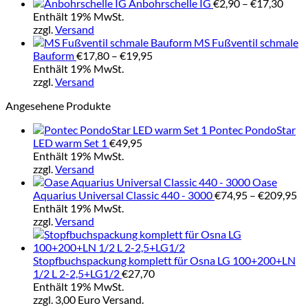
Prei
Anbohrschelle IG
€
2,90
–
€
17,30
€2,9
Enthält 19% MwSt.
bis
zzgl.
Versand
€17,
MS Fußventil schmale
Preisspanne:
Bauform
€
17,80
–
€
19,95
€17,80
Enthält 19% MwSt.
bis
zzgl.
Versand
€19,95
Angesehene Produkte
Pontec PondoStar
LED warm Set 1
€
49,95
Enthält 19% MwSt.
zzgl.
Versand
Oase
Pr
Aquarius Universal Classic 440 - 3000
€
74,95
–
€
209,95
€7
Enthält 19% MwSt.
bi
zzgl.
Versand
€2
Stopfbuchspackung komplett für Osna LG 100+200+LN
1/2 L 2-2,5+LG1/2
€
27,70
Enthält 19% MwSt.
zzgl. 3,00 Euro Versand.