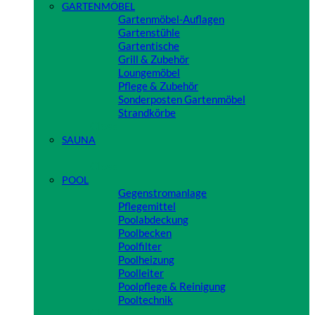
GARTENMÖBEL
Gartenmöbel-Auflagen
Gartenstühle
Gartentische
Grill & Zubehör
Loungemöbel
Pflege & Zubehör
Sonderposten Gartenmöbel
Strandkörbe
Close
SAUNA
Close
POOL
Gegenstromanlage
Pflegemittel
Poolabdeckung
Poolbecken
Poolfilter
Poolheizung
Poolleiter
Poolpflege & Reinigung
Pooltechnik
Close