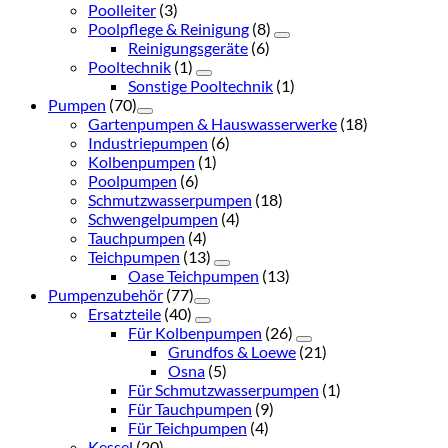
Poolleiter
(3)
Poolpflege & Reinigung
(8)
Reinigungsgeräte
(6)
Pooltechnik
(1)
Sonstige Pooltechnik
(1)
Pumpen
(70)
Gartenpumpen & Hauswasserwerke
(18)
Industriepumpen
(6)
Kolbenpumpen
(1)
Poolpumpen
(6)
Schmutzwasserpumpen
(18)
Schwengelpumpen
(4)
Tauchpumpen
(4)
Teichpumpen
(13)
Oase Teichpumpen
(13)
Pumpenzubehör
(77)
Ersatzteile
(40)
Für Kolbenpumpen
(26)
Grundfos & Loewe
(21)
Osna
(5)
Für Schmutzwasserpumpen
(1)
Für Tauchpumpen
(9)
Für Teichpumpen
(4)
Kessel
(20)