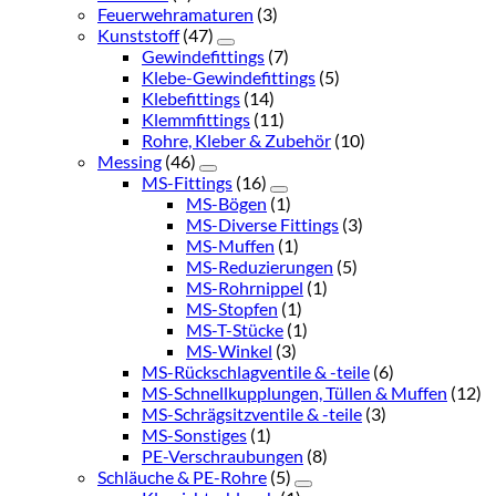
Feuerwehramaturen
(3)
Kunststoff
(47)
Gewindefittings
(7)
Klebe-Gewindefittings
(5)
Klebefittings
(14)
Klemmfittings
(11)
Rohre, Kleber & Zubehör
(10)
Messing
(46)
MS-Fittings
(16)
MS-Bögen
(1)
MS-Diverse Fittings
(3)
MS-Muffen
(1)
MS-Reduzierungen
(5)
MS-Rohrnippel
(1)
MS-Stopfen
(1)
MS-T-Stücke
(1)
MS-Winkel
(3)
MS-Rückschlagventile & -teile
(6)
MS-Schnellkupplungen, Tüllen & Muffen
(12)
MS-Schrägsitzventile & -teile
(3)
MS-Sonstiges
(1)
PE-Verschraubungen
(8)
Schläuche & PE-Rohre
(5)