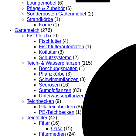
Loungemöbel
(6)
Pflege & Zubehör
(6)
Sonderposten Gartenmöbel
(2)
Strandkörbe
(1)
Körbe
(1)
Gartenteich
(276)
Fischteich
(10)
Fischfutter
(4)
Fischfutterautomaten
(1)
Koifutter
(3)
Schutzsysteme
(2)
Teich- & Wasserpflanzen
(115)
Böschungsmatten
(1)
Pflanzkörbe
(3)
Schwimmpflanzen
(3)
Seerosen
(16)
Sumpfpflanzen
(83)
Unterwasserpflanzen
(9)
Teichbecken
(9)
Gfk-Teichbecken
(8)
PE-Teichbecken
(1)
Teichfilter
(43)
Filter
(16)
Oase
(15)
Filtermedien
(24)