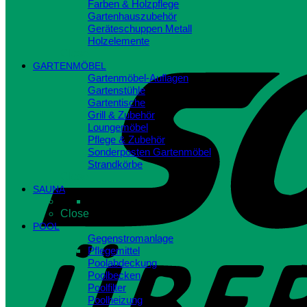
Farben & Holzpflege
Gartenhauszubehör
Geräteschuppen Metall
Holzelemente
Close
GARTENMÖBEL
Gartenmöbel-Auflagen
Gartenstühle
Gartentische
Grill & Zubehör
Loungemöbel
Pflege & Zubehör
Sonderposten Gartenmöbel
Strandkörbe
Close
SAUNA
Close
POOL
Gegenstromanlage
Pflegemittel
Poolabdeckung
Poolbecken
Poolfilter
Poolheizung