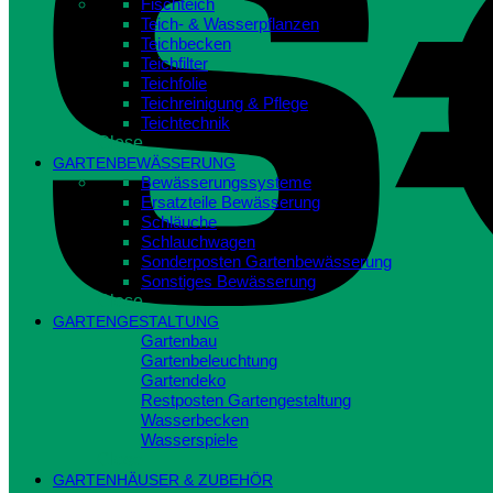
Fischteich
Teich- & Wasserpflanzen
Teichbecken
Teichfilter
Teichfolie
Teichreinigung & Pflege
Teichtechnik
Close
GARTENBEWÄSSERUNG
Bewässerungssysteme
Ersatzteile Bewässerung
Schläuche
Schlauchwagen
Sonderposten Gartenbewässerung
Sonstiges Bewässerung
Close
GARTENGESTALTUNG
Gartenbau
Gartenbeleuchtung
Gartendeko
Restposten Gartengestaltung
Wasserbecken
Wasserspiele
Close
GARTENHÄUSER & ZUBEHÖR