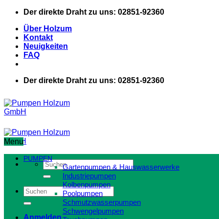
Zum
Der direkte Draht zu uns: 02851-92360
Inhalt
Über Holzum
springen
Kontakt
Neuigkeiten
FAQ
Der direkte Draht zu uns: 02851-92360
Menu
PUMPEN
Suchen
Gartenpumpen & Hauswasserwerke
nach:
Industriepumpen
Kolbenpumpen
Suchen
Poolpumpen
nach:
Schmutzwasserpumpen
Schwengelpumpen
Anmelden