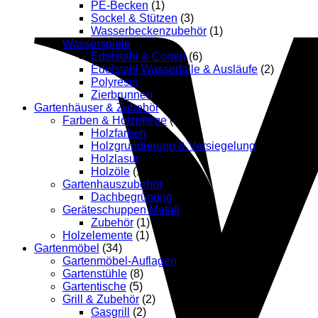
PE-Becken
(1)
Sockel & Stützen
(3)
Wasserbeckenzubehör
(1)
Wasserspiele
(13)
Edelstahl & Corten
(6)
Edelstahl Wasserfälle & Ausläufe
(2)
Polyresin
(4)
Zierbrunnen
(1)
Gartenhäuser & Zubehör
(38)
Farben & Holzpflege
(33)
Holzfarben
(2)
Holzgrundierung & Versiegelung
(3)
Holzlasur
(13)
Holzöle
(15)
Gartenhauszubehör
(3)
Dachbegrünung
(3)
Geräteschuppen Metall
(1)
Zubehör
(1)
Holzelemente
(1)
Gartenmöbel
(34)
Gartenmöbel-Auflagen
(4)
Gartenstühle
(8)
Gartentische
(5)
Grill & Zubehör
(2)
Gasgrill
(2)