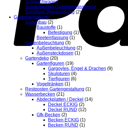
Schlauchwagen
(2)
Sonderposten Gartenbewässerung
(1)
Sonstiges Bewässerung
(2)
Gartengestaltung
(60)
Gartenbau
(2)
Baustoffe
(1)
Befestigung
(1)
Beeteinfassung
(1)
Gartenbeleuchtung
(3)
Außenbeleuchtung
(2)
Außensteckdosen
(1)
Gartendeko
(20)
Gartenfiguren
(19)
Gargoyles, Engel & Drachen
(9)
Skulpturen
(4)
Tierfiguren
(6)
Vogeltränken
(1)
Restposten Gartengestaltung
(1)
Wasserbecken
(21)
Abdeckplatten / Deckel
(14)
Deckel ECKIG
(2)
Deckel RUND
(12)
Gfk-Becken
(2)
Becken ECKIG
(1)
Becken RUND
(1)