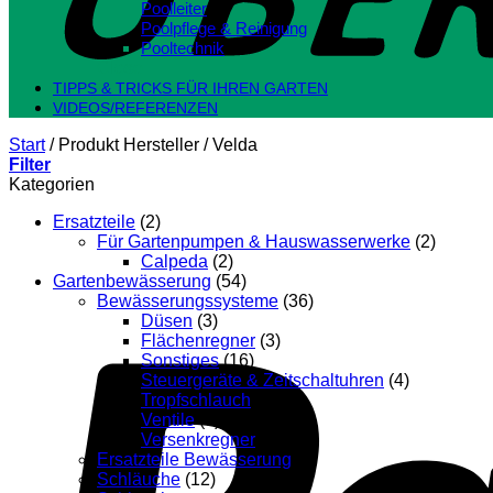
Poolleiter
Poolpflege & Reinigung
Pooltechnik
Close
TIPPS & TRICKS FÜR IHREN GARTEN
VIDEOS/REFERENZEN
Start
/
Produkt Hersteller
/
Velda
Filter
Kategorien
Ersatzteile
(2)
Für Gartenpumpen & Hauswasserwerke
(2)
Calpeda
(2)
Gartenbewässerung
(54)
Bewässerungssysteme
(36)
Düsen
(3)
Flächenregner
(3)
Sonstiges
(16)
Steuergeräte & Zeitschaltuhren
(4)
Tropfschlauch
(1)
Ventile
(3)
Versenkregner
(3)
Ersatzteile Bewässerung
(1)
Schläuche
(12)