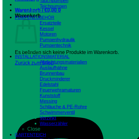
Tauchpumpen
Teichpumpen
Warenkorb /
€
0,00
0
Close
Warenkorb
PUMPENZUBEHÖR
Ersatzteile
Kessel
Motoren
Pumpenhydraulik
Pumpentechnik
Close
Es befinden sich keine Produkte im Warenkorb.
INSTALLATIONSMATERIAL
Abdichtungsmaterialien
Zurück zum Shop
Auslaufhähne
Brunnenbau
Druckminderer
Edelstahl
Feuerwehramaturen
Kunststoff
Messing
Schläuche & PE-Rohre
Schwimmerventil
Verzinkt
Wasserzähler
Close
GARTENTEICH