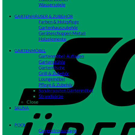
Wasserspiele
Close
GARTENHÄUSER & ZUBEHÖR
Farben & Holzpflege
Gartenhauszubehör
Geräteschuppen Metall
Holzelemente
Close
GARTENMÖBEL
Gartenmöbel-Auflagen
Gartenstühle
Gartentische
Grill & Zubehör
Loungemöbel
Pflege & Zubehör
Sonderposten Gartenmöbel
Strandkörbe
Close
SAUNA
Close
POOL
Gegenstromanlage