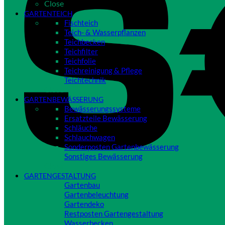
Close
GARTENTEICH
Fischteich
Teich- & Wasserpflanzen
Teichbecken
Teichfilter
Teichfolie
Teichreinigung & Pflege
Teichtechnik
Close
GARTENBEWÄSSERUNG
Bewässerungssysteme
Ersatzteile Bewässerung
Schläuche
Schlauchwagen
Sonderposten Gartenbewässerung
Sonstiges Bewässerung
Close
GARTENGESTALTUNG
Gartenbau
Gartenbeleuchtung
Gartendeko
Restposten Gartengestaltung
Wasserbecken