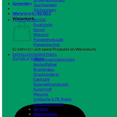
Anmelden
Tauchpumpen
Teichpumpen
Warenkorb /
€
0,00
0
Close
Warenkorb
PUMPENZUBEHÖR
Ersatzteile
Kessel
Motoren
Pumpenhydraulik
Pumpentechnik
Es befinden sich keine Produkte im Warenkorb.
Close
INSTALLATIONSMATERIAL
Zurück zum Shop
Abdichtungsmaterialien
Auslaufhähne
Brunnenbau
Druckminderer
Edelstahl
Feuerwehramaturen
Kunststoff
Messing
Schläuche & PE-Rohre
Schwimmerventil
Verzinkt
Wasserzähler