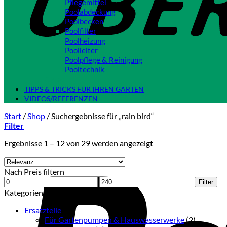
Pflegemittel
Poolabdeckung
Poolbecken
Poolfilter
Poolheizung
Poolleiter
Poolpflege & Reinigung
Pooltechnik
Close
TIPPS & TRICKS FÜR IHREN GARTEN
VIDEOS/REFERENZEN
Start
/
Shop
/
Suchergebnisse für „rain bird“
Filter
Ergebnisse 1 – 12 von 29 werden angezeigt
Nach Preis filtern
Min.
Max.
Filter
Preis
Preis
Kategorien
Ersatzteile
(2)
Für Gartenpumpen & Hauswasserwerke
(2)