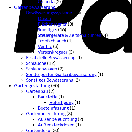
Calpeda
(2)
Gartenbewässerung
(54)
Bewässerungssysteme
(36)
Düsen
(3)
Flächenregner
(3)
Sonstiges
(16)
Steuergeräte & Zeitschaltuhren
(4)
Tropfschlauch
(1)
Ventile
(3)
Versenkregner
(3)
Ersatzteile Bewässerung
(1)
Schläuche
(12)
Schlauchwagen
(2)
Sonderposten Gartenbewässerung
(1)
Sonstiges Bewässerung
(2)
Gartengestaltung
(60)
Gartenbau
(2)
Baustoffe
(1)
Befestigung
(1)
Beeteinfassung
(1)
Gartenbeleuchtung
(3)
Außenbeleuchtung
(2)
Außensteckdosen
(1)
Gartendeko
(20)