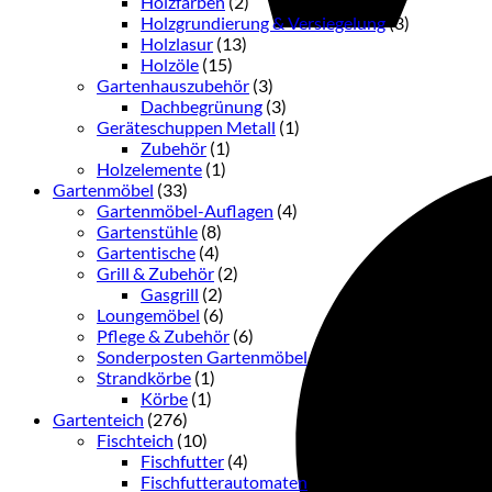
Holzfarben
(2)
Holzgrundierung & Versiegelung
(3)
Holzlasur
(13)
Holzöle
(15)
Gartenhauszubehör
(3)
Dachbegrünung
(3)
Geräteschuppen Metall
(1)
Zubehör
(1)
Holzelemente
(1)
Gartenmöbel
(33)
Gartenmöbel-Auflagen
(4)
Gartenstühle
(8)
Gartentische
(4)
Grill & Zubehör
(2)
Gasgrill
(2)
Loungemöbel
(6)
Pflege & Zubehör
(6)
Sonderposten Gartenmöbel
(2)
Strandkörbe
(1)
Körbe
(1)
Gartenteich
(276)
Fischteich
(10)
Fischfutter
(4)
Fischfutterautomaten
(1)