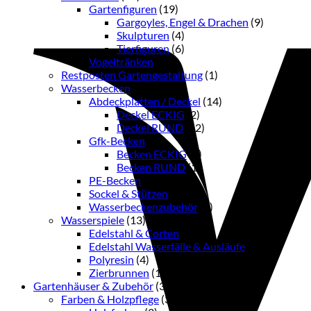
Gartenfiguren
(19)
Gargoyles, Engel & Drachen
(9)
Skulpturen
(4)
Tierfiguren
(6)
Vogeltränken
(1)
Restposten Gartengestaltung
(1)
Wasserbecken
(21)
Abdeckplatten / Deckel
(14)
Deckel ECKIG
(2)
Deckel RUND
(12)
Gfk-Becken
(2)
Becken ECKIG
(1)
Becken RUND
(1)
PE-Becken
(1)
Sockel & Stützen
(3)
Wasserbeckenzubehör
(1)
Wasserspiele
(13)
Edelstahl & Corten
(6)
Edelstahl Wasserfälle & Ausläufe
(2)
Polyresin
(4)
Zierbrunnen
(1)
Gartenhäuser & Zubehör
(38)
Farben & Holzpflege
(33)