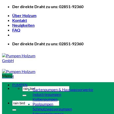
Zum
Der direkte Draht zu uns: 02851-92360
Inhalt
Über Holzum
springen
Kontakt
Neuigkeiten
FAQ
Der direkte Draht zu uns: 02851-92360
Menu
PUMPEN
Suchen
Gartenpumpen & Hauswasserwerke
nach:
Industriepumpen
Kolbenpumpen
Suchen
Poolpumpen
nach:
Schmutzwasserpumpen
Schwengelpumpen